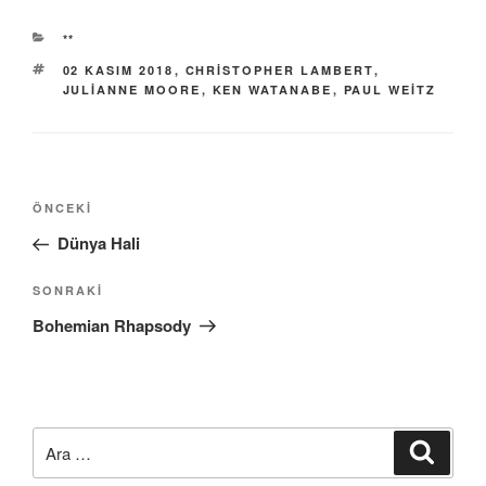
KATEGORILER
**
ETIKETLER
02 KASIM 2018
,
CHRISTOPHER LAMBERT
,
JULIANNE MOORE
,
KEN WATANABE
,
PAUL WEITZ
Yazı
Önceki
ÖNCEKI
gezinmesi
Yazı
Dünya Hali
Sonraki
SONRAKI
Yazı
Bohemian Rhapsody
Ara:
Ara