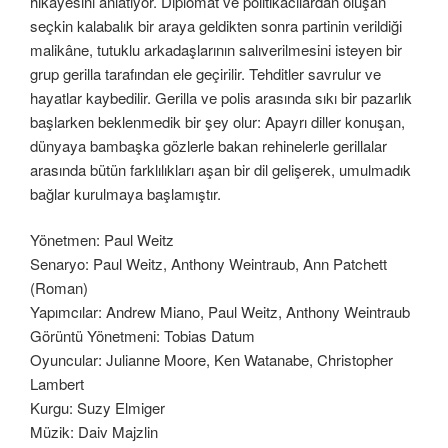
hikâyesini anlatıyor. Diplomat ve politikacılardan oluşan
seçkin kalabalık bir araya geldikten sonra partinin verildiği
malikâne, tutuklu arkadaşlarının salıverilmesini isteyen bir
grup gerilla tarafından ele geçirilir. Tehditler savrulur ve
hayatlar kaybedilir. Gerilla ve polis arasında sıkı bir pazarlık
başlarken beklenmedik bir şey olur: Apayrı diller konuşan,
dünyaya bambaşka gözlerle bakan rehinelerle gerillalar
arasında bütün farklılıkları aşan bir dil gelişerek, umulmadık
bağlar kurulmaya başlamıştır.
Yönetmen: Paul Weitz
Senaryo: Paul Weitz, Anthony Weintraub, Ann Patchett
(Roman)
Yapımcılar: Andrew Miano, Paul Weitz, Anthony Weintraub
Görüntü Yönetmeni: Tobias Datum
Oyuncular: Julianne Moore, Ken Watanabe, Christopher
Lambert
Kurgu: Suzy Elmiger
Müzik: Daiv Majzlin