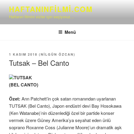
İçeriğe
HAFTANINFILMI.COM
geç
Haftanın filmini sizler için seçiyoruz…
Menü
YAYIM
1 KASIM 2018
(
NILGÜN ÖZCAN
)
TARIHI
Tutsak – Bel Canto
TUTSAK
(BEL CANTO)
Özet:
Ann Patchett’in çok satan romanından uyarlanan
TUTSAK (Bel Canto), Japon endüstri devi Bay Hosokawa
(Ken Watanabe)’nin düzenlediği özel bir partide konser
vermek üzere Güney Amerika’ya seyahat eden ünlü
soprano Roxanne Coss (Julianne Moore)’un dramatik aşk