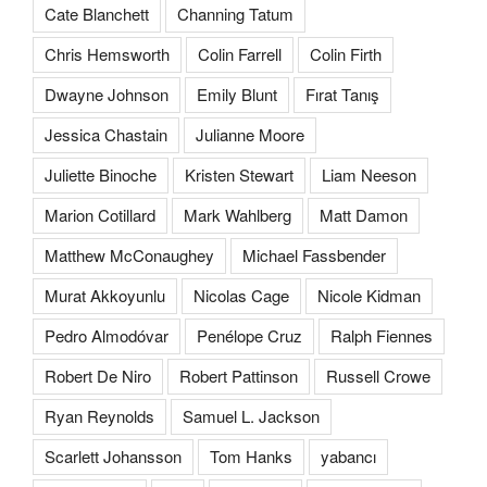
Cate Blanchett
Channing Tatum
Chris Hemsworth
Colin Farrell
Colin Firth
Dwayne Johnson
Emily Blunt
Fırat Tanış
Jessica Chastain
Julianne Moore
Juliette Binoche
Kristen Stewart
Liam Neeson
Marion Cotillard
Mark Wahlberg
Matt Damon
Matthew McConaughey
Michael Fassbender
Murat Akkoyunlu
Nicolas Cage
Nicole Kidman
Pedro Almodóvar
Penélope Cruz
Ralph Fiennes
Robert De Niro
Robert Pattinson
Russell Crowe
Ryan Reynolds
Samuel L. Jackson
Scarlett Johansson
Tom Hanks
yabancı