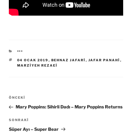
KATEGORILER
***
ETIKETLER
04 OCAK 2019
,
BEHNAZ JAFARI
,
JAFAR PANAHI
,
MARZIYEH REZAEI
Yazı
Önceki
ÖNCEKI
gezinmesi
Yazı
Mary Poppins: Sihirli Dadı – Mary Poppins Returns
Sonraki
SONRAKI
Yazı
Süper Ayı – Super Bear