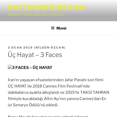
İçeriğe
HAFTANINFILMI.COM
geç
Haftanın filmini sizler için seçiyoruz…
Menü
YAYIM
3 OCAK 2019
(
NILGÜN ÖZCAN
)
TARIHI
Üç Hayat – 3 Faces
3 FACES – ÜÇ HAYAT
İran’ın yaşayan efsanelerinden Jafar Panahi son filmi
ÜÇ HAYAT ile 2018 Cannes Film Festivali’nde
dakikalarca ayakta alkışlandı ve 2015’te TAKSİ TAHRAN
filmiyle kucakladığı Altın Ayı’nın yanına Cannes’dan En
iyi Senaryo Ödülü’nü ekledi.