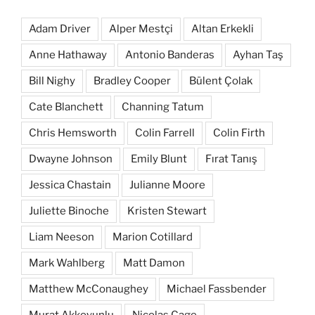
Adam Driver
Alper Mestçi
Altan Erkekli
Anne Hathaway
Antonio Banderas
Ayhan Taş
Bill Nighy
Bradley Cooper
Bülent Çolak
Cate Blanchett
Channing Tatum
Chris Hemsworth
Colin Farrell
Colin Firth
Dwayne Johnson
Emily Blunt
Fırat Tanış
Jessica Chastain
Julianne Moore
Juliette Binoche
Kristen Stewart
Liam Neeson
Marion Cotillard
Mark Wahlberg
Matt Damon
Matthew McConaughey
Michael Fassbender
Murat Akkoyunlu
Nicolas Cage