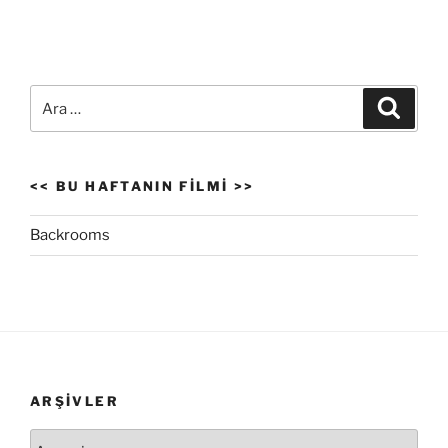
Ara:
Ara
<< BU HAFTANIN FILMI >>
Backrooms
ARŞIVLER
Arşivler