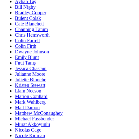
Ayhan Taş
Bill Nighy
Bradley Cooper
Bülent Çolak
Cate Blanchett
Channing Tatum
Chris Hemsworth
Colin Farrell
Colin Firth
Dwayne Johnson
Emily Blunt
Fırat Tanış
Jessica Chastain
Julianne Moore
Juliette Binoche
Kristen Stewart
Liam Neeson
Marion Cotillard
Mark Wahlberg
Matt Damon
Matthew McConaughey
Michael Fassbender
Murat Akkoyunlu
Nicolas Cage
Nicole Kidman