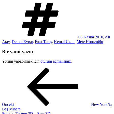
Etiketler
05 Kasım 2010
,
Ali
Atay
,
Demet Evgar
,
Fırat Tanış
,
Kemal Uzun
,
Mete Horozoğlu
Bir yanıt yazın
Yorum yapabilmek için
oturum açmalısınız
.
Yazı
Önceki
Yazı
gezinmesi
Önceki
New York’ta
Beş Minare
Sonraki
Sonraki
Testere 3D – Saw 3D