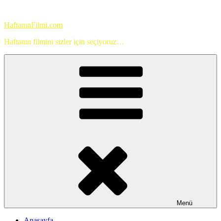
İçeriğe
geç
HaftanınFilmi.com
Haftanın filmini sizler için seçiyoruz…
Menü
Anasayfa