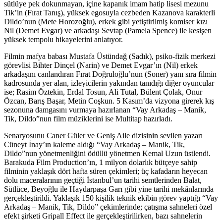
sütlüye pek dokunmayan, içine kapanık imam hatip lisesi mezunu
Tik’in (Fırat Tanış), yüksek egosuyla cezbeden Kazanova karakterli
Dildo’nun (Mete Horozoğlu), erkek gibi yetiştirilmiş komiser kızı
Nil (Demet Evgar) ve arkadaşı Sevtap (Pamela Spence) ile kesişen
yüksek tempolu hikayelerini anlatıyor.
Filmin mafya babası Mustafa Üstündağ (Sadık), psiko-fizik merkezi
görevlisi Bihter Dinçel (Narin) ve Demet Evgar’ın (Nil) erkek
arkadaşını canlandıran Fırat Doğruloğlu’nun (Soner) yanı sıra filmin
kadrosunda yer alan, izleyicilerin yakından tanıdığı diğer oyuncular
ise; Rasim Öztekin, Erdal Tosun, Ali Tutal, Bülent Çolak, Onur
Özcan, Barış Başar, Metin Coşkun. 5 Kasım’da vizyona girerek kış
sezonuna damgasını vurmaya hazırlanan “Vay Arkadaş – Manik,
Tik, Dildo”nun film müziklerini ise Multitap hazırladı.
Senaryosunu Caner Güler ve Geniş Aile dizisinin sevilen yazarı
Cüneyt İnay’ın kaleme aldığı “Vay Arkadaş – Manik, Tik,
Dildo”nun yönetmenliğini ödüllü yönetmen Kemal Uzun üstlendi.
Barakuda Film Production’ın, 1 milyon dolarlık bütçeye sahip
filminin yaklaşık dört hafta süren çekimleri; üç kafadarın heyecan
dolu maceralarının geçtiği İstanbul’un tarihi semtlerinden Balat,
Sütlüce, Beyoğlu ile Haydarpaşa Garı gibi yine tarihi mekânlarında
gerçekleştirildi. Yaklaşık 150 kişilik teknik ekibin görev yaptığı “Vay
Arkadaş – Manik, Tik, Dildo” çekimlerinde; çatışma sahneleri özel
efekt şirketi Gripall Effect ile gerçekleştirilirken, bazı sahnelerin