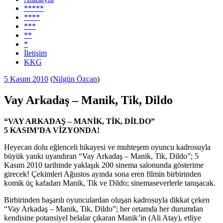
*****
****
***
**
*
İletişim
KKG
Yayım
5 Kasım 2010
(
Nilgün Özcan
)
tarihi
Vay Arkadaş – Manik, Tik, Dildo
“VAY ARKADAŞ – MANİK, TİK, DİLDO”
5 KASIM’DA VİZYONDA!
Heyecan dolu eğlenceli hikayesi ve muhteşem oyuncu kadrosuyla
büyük yankı uyandıran “Vay Arkadaş – Manik, Tik, Dildo”; 5
Kasım 2010 tarihinde yaklaşık 200 sinema salonunda gösterime
girecek! Çekimleri Ağustos ayında sona eren filmin birbirinden
komik üç kafadarı Manik, Tik ve Dildo; sinemaseverlerle tanışacak.
Birbirinden başarılı oyunculardan oluşan kadrosuyla dikkat çeken
“Vay Arkadaş – Manik, Tik, Dildo”; her ortamda her durumdan
kendisine potansiyel belalar çıkaran Manik’in (Ali Atay), etliye