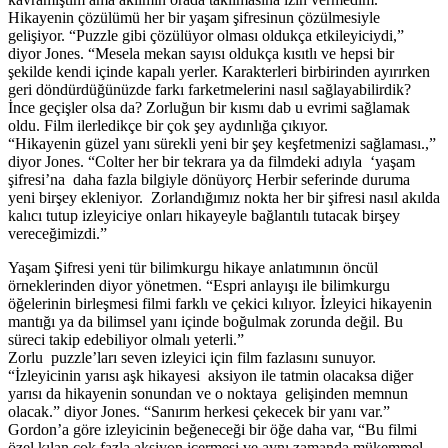
Hikayenin çözülümü her bir yaşam şifresinun çözülmesiyle
gelişiyor. “Puzzle gibi çözülüyor olması oldukça etkileyiciydi,”
diyor Jones. “Mesela mekan sayısı oldukça kısıtlı ve hepsi bir
şekilde kendi içinde kapalı yerler. Karakterleri birbirinden ayırırken
geri döndürdüğünüzde farkı farketmelerini nasıl sağlayabilirdik?
İnce geçişler olsa da? Zorluğun bir kısmı dab u evrimi sağlamak
oldu. Film ilerledikçe bir çok şey aydınlığa çıkıyor.
“Hikayenin güzel yanı sürekli yeni bir şey keşfetmenizi sağlaması.,”
diyor Jones. “Colter her bir tekrara ya da filmdeki adıyla ‘yaşam
şifresi’na daha fazla bilgiyle dönüyorç Herbir seferinde duruma
yeni birşey ekleniyor. Zorlandığımız nokta her bir şifresi nasıl akılda
kalıcı tutup izleyiciye onları hikayeyle bağlantılı tutacak birşey
vereceğimizdi.”
Yaşam Şifresi yeni tür bilimkurgu hikaye anlatımının öncül
örneklerinden diyor yönetmen. “Espri anlayışı ile bilimkurgu
öğelerinin birleşmesi filmi farklı ve çekici kılıyor. İzleyici hikayenin
mantığı ya da bilimsel yanı içinde boğulmak zorunda değil. Bu
süreci takip edebiliyor olmalı yeterli.”
Zorlu puzzle’ları seven izleyici için film fazlasını sunuyor.
“İzleyicinin yarısı aşk hikayesi aksiyon ile tatmin olacaksa diğer
yarısı da hikayenin sonundan ve o noktaya gelişinden memnun
olacak.” diyor Jones. “Sanırım herkesi çekecek bir yanı var.”
Gordon’a göre izleyicinin beğeneceği bir öğe daha var, “Bu filmi
özel kılan çok fazla aksiyon içermesi ve aynı zamanda mükemmel