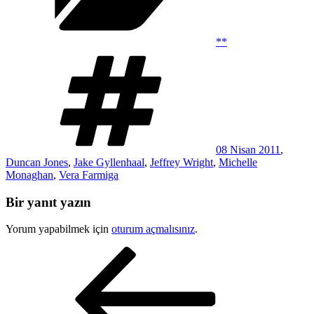
**
Etiketler
08 Nisan 2011
,
Duncan Jones
,
Jake Gyllenhaal
,
Jeffrey Wright
,
Michelle
Monaghan
,
Vera Farmiga
Bir yanıt yazın
Yorum yapabilmek için
oturum açmalısınız
.
Yazı
Önceki
Yazı
gezinmesi