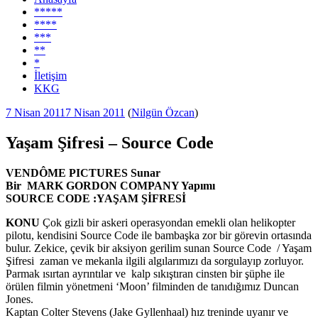
*****
****
***
**
*
İletişim
KKG
Yayım
7 Nisan 2011
7 Nisan 2011
(
Nilgün Özcan
)
tarihi
Yaşam Şifresi – Source Code
VENDÔME PICTURES Sunar
Bir MARK GORDON COMPANY Yapımı
SOURCE CODE :YAŞAM ŞİFRESİ
KONU
Çok gizli bir askeri operasyondan emekli olan helikopter
pilotu, kendisini Source Code ile bambaşka zor bir görevin ortasında
bulur. Zekice, çevik bir aksiyon gerilim sunan Source Code / Yaşam
Şifresi zaman ve mekanla ilgili algılarımızı da sorgulayıp zorluyor.
Parmak ısırtan ayrıntılar ve kalp sıkıştıran cinsten bir şüphe ile
örülen filmin yönetmeni ‘Moon’ filminden de tanıdığımız Duncan
Jones.
Kaptan Colter Stevens (Jake Gyllenhaal) hız treninde uyanır ve