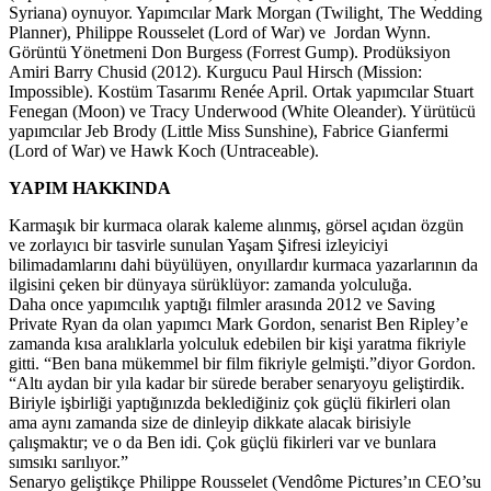
Syriana) oynuyor. Yapımcılar Mark Morgan (Twilight, The Wedding
Planner), Philippe Rousselet (Lord of War) ve Jordan Wynn.
Görüntü Yönetmeni Don Burgess (Forrest Gump). Prodüksiyon
Amiri Barry Chusid (2012). Kurgucu Paul Hirsch (Mission:
Impossible). Kostüm Tasarımı Renée April. Ortak yapımcılar Stuart
Fenegan (Moon) ve Tracy Underwood (White Oleander). Yürütücü
yapımcılar Jeb Brody (Little Miss Sunshine), Fabrice Gianfermi
(Lord of War) ve Hawk Koch (Untraceable).
YAPIM HAKKINDA
Karmaşık bir kurmaca olarak kaleme alınmış, görsel açıdan özgün
ve zorlayıcı bir tasvirle sunulan Yaşam Şifresi izleyiciyi
bilimadamlarını dahi büyülüyen, onyıllardır kurmaca yazarlarının da
ilgisini çeken bir dünyaya sürüklüyor: zamanda yolculuğa.
Daha once yapımcılık yaptığı filmler arasında 2012 ve Saving
Private Ryan da olan yapımcı Mark Gordon, senarist Ben Ripley’e
zamanda kısa aralıklarla yolculuk edebilen bir kişi yaratma fikriyle
gitti. “Ben bana mükemmel bir film fikriyle gelmişti.”diyor Gordon.
“Altı aydan bir yıla kadar bir sürede beraber senaryoyu geliştirdik.
Biriyle işbirliği yaptığınızda beklediğiniz çok güçlü fikirleri olan
ama aynı zamanda size de dinleyip dikkate alacak birisiyle
çalışmaktır; ve o da Ben idi. Çok güçlü fikirleri var ve bunlara
sımsıkı sarılıyor.”
Senaryo geliştikçe Philippe Rousselet (Vendôme Pictures’ın CEO’su