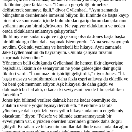
ilk filmine gore farklar var. “Duncan gerçekliği bir nebze
değiştirerek sunmaya ilgili,” diyor Gyllenhaal. “Aynı zamanda
bilinçaltının derinlerinde inmesini biliyor. İki filminde de başta kayıp
birisini ve sonrasında içinde bulundukları garip durumdan çıkmanın
yollarını arayan birini görüyoruz. Ne yapıyor olduklarını ve neden
orada olduklarını anlamaya çalışıyorlar.”
İlk filmiyle ne kadar övgü ve ilgi çekmiş olsa da Jones başta başka
bir bilimkurgu filmi daha yapmak istemiyordu. “Ama senaryoyu çok
sevdim. Çok sıkı yazılmış ve hareketli bir hikaye. Aynı zamanda
Jake Gyllenhaal’un da hayranıyım. Onunla çalışma fırsatını
kaçırmak istemedim.”
Yönetmen belli olduğunda Gyllenhaal ile hemen fikir alışverişine
başladılar. İkisinin de senaryonun ne yöne gideceğine dair güçlü
fikirleri vardı. “İnanılmaz bir işbirliği geliştirdik,” diyor Jones. “İlk
başta masaya yatırdığımızdan daha fazla espri anlayışı da ekledik ve
bu beni çok memnun ediyor. Aşk hikayesi de daha güçlü ve
dokunaklı bir hal aldı, o kadar ki seviyesini ben de film çekilirken
farkettim.”
Jones için bilimsel verilere dalmak her ne kadar önemliyse de,
anlatım üzerine yoğunlaşmayı tercih etti. “Kendime o tarafa
yönelmeye daha çok izin verseydim hikaye anlatımını engellemiş
olacaktım.” diyor. “Felsefe ve bilimde azımsanmayacak bir
evveliyatım var, o yüzden önerilen üzerinden gitmek daha doğru
gibiydi. Kuralları ve hikayenin kurallar dahilinde nasıl anlatılacağını
kavramıştım ama aklımın orada takılmasına izin vermedim.”