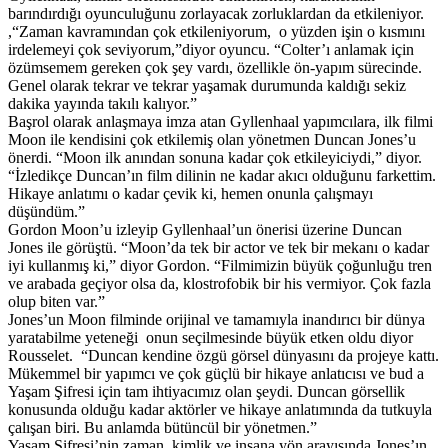
barındırdığı oyunculuğunu zorlayacak zorluklardan da etkileniyor.
,“Zaman kavramından çok etkileniyorum, o yüzden işin o kısmını
irdelemeyi çok seviyorum,”diyor oyuncu. “Colter’ı anlamak için
özümsemem gereken çok şey vardı, özellikle ön-yapım sürecinde.
Genel olarak tekrar ve tekrar yaşamak durumunda kaldığı sekiz
dakika yayında takılı kalıyor.”
Başrol olarak anlaşmaya imza atan Gyllenhaal yapımcılara, ilk filmi
Moon ile kendisini çok etkilemiş olan yönetmen Duncan Jones’u
önerdi. “Moon ilk anından sonuna kadar çok etkileyiciydi,” diyor.
“İzledikçe Duncan’ın film dilinin ne kadar akıcı olduğunu farkettim.
Hikaye anlatımı o kadar çevik ki, hemen onunla çalışmayı
düşündüm.”
Gordon Moon’u izleyip Gyllenhaal’un önerisi üzerine Duncan
Jones ile görüştü. “Moon’da tek bir actor ve tek bir mekanı o kadar
iyi kullanmış ki,” diyor Gordon. “Filmimizin büyük çoğunluğu tren
ve arabada geçiyor olsa da, klostrofobik bir his vermiyor. Çok fazla
olup biten var.”
Jones’un Moon filminde orijinal ve tamamıyla inandırıcı bir dünya
yaratabilme yeteneği onun seçilmesinde büyük etken oldu diyor
Rousselet. “Duncan kendine özgü görsel dünyasını da projeye kattı.
Mükemmel bir yapımcı ve çok güçlü bir hikaye anlatıcısı ve bud a
Yaşam Şifresi için tam ihtiyacımız olan şeydi. Duncan görsellik
konusunda olduğu kadar aktörler ve hikaye anlatımında da tutkuyla
çalışan biri. Bu anlamda bütüncül bir yönetmen.”
Yaşam Şifresi’nin zaman, kimlik ve insana yön arayışında Jones’ın