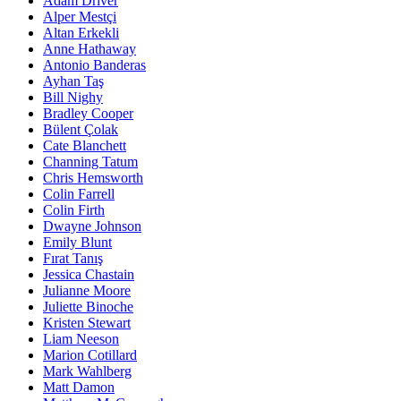
Adam Driver
Alper Mestçi
Altan Erkekli
Anne Hathaway
Antonio Banderas
Ayhan Taş
Bill Nighy
Bradley Cooper
Bülent Çolak
Cate Blanchett
Channing Tatum
Chris Hemsworth
Colin Farrell
Colin Firth
Dwayne Johnson
Emily Blunt
Fırat Tanış
Jessica Chastain
Julianne Moore
Juliette Binoche
Kristen Stewart
Liam Neeson
Marion Cotillard
Mark Wahlberg
Matt Damon