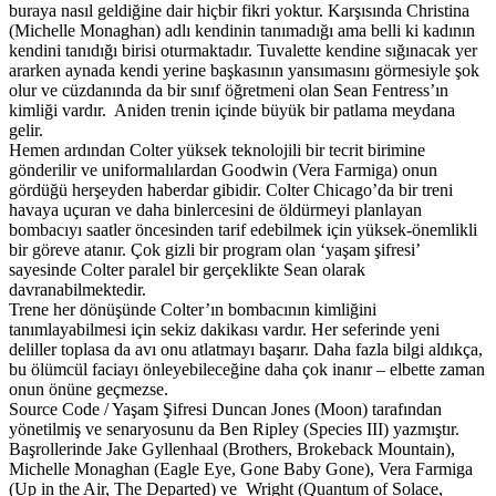
buraya nasıl geldiğine dair hiçbir fikri yoktur. Karşısında Christina
(Michelle Monaghan) adlı kendinin tanımadığı ama belli ki kadının
kendini tanıdığı birisi oturmaktadır. Tuvalette kendine sığınacak yer
ararken aynada kendi yerine başkasının yansımasını görmesiyle şok
olur ve cüzdanında da bir sınıf öğretmeni olan Sean Fentress’ın
kimliği vardır. Aniden trenin içinde büyük bir patlama meydana
gelir.
Hemen ardından Colter yüksek teknolojili bir tecrit birimine
gönderilir ve uniformalılardan Goodwin (Vera Farmiga) onun
gördüğü herşeyden haberdar gibidir. Colter Chicago’da bir treni
havaya uçuran ve daha binlercesini de öldürmeyi planlayan
bombacıyı saatler öncesinden tarif edebilmek için yüksek-önemlikli
bir göreve atanır. Çok gizli bir program olan ‘yaşam şifresi’
sayesinde Colter paralel bir gerçeklikte Sean olarak
davranabilmektedir.
Trene her dönüşünde Colter’ın bombacının kimliğini
tanımlayabilmesi için sekiz dakikası vardır. Her seferinde yeni
deliller toplasa da avı onu atlatmayı başarır. Daha fazla bilgi aldıkça,
bu ölümcül faciayı önleyebileceğine daha çok inanır – elbette zaman
onun önüne geçmezse.
Source Code / Yaşam Şifresi Duncan Jones (Moon) tarafından
yönetilmiş ve senaryosunu da Ben Ripley (Species III) yazmıştır.
Başrollerinde Jake Gyllenhaal (Brothers, Brokeback Mountain),
Michelle Monaghan (Eagle Eye, Gone Baby Gone), Vera Farmiga
(Up in the Air, The Departed) ve Wright (Quantum of Solace,