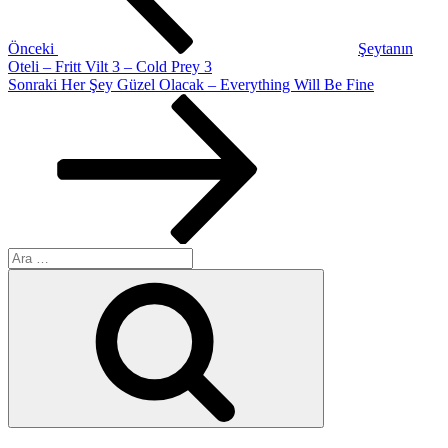
Önceki
Şeytanın
Oteli – Fritt Vilt 3 – Cold Prey 3
Sonraki
Sonraki
Her Şey Güzel Olacak – Everything Will Be Fine
Yazı
Ara:
Ara