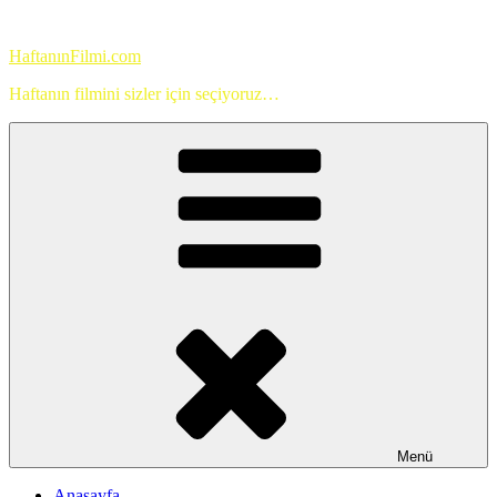
İçeriğe
geç
HaftanınFilmi.com
Haftanın filmini sizler için seçiyoruz…
Menü
Anasayfa