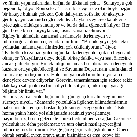
ve filmin yapımcılarından biri)ın da dikkatini çekti. “Senaryoyu çok
beğendik,” diyor Rousselet. “Ticari bir değeri de olan böyle özgün
bir hikaye bulmak çok zor. Çok dahiyane, sofistike bir aksiyon-
gerilim, aynı zamanda eğlenceli de. Olaylar izleyiciye karakterle
iyice aşina oldukça sunuluyor ve bu da daha eğlenceli kılıyor. Her
gün böyle bir senaryoyla karşılaşma şansınız olmuyor.”
Ripley’in aklındaki zamansal sıralamayla ilerlemeyen ve
bilimkurgusal dönemeçleri olan bir film. “Bir hikayeyi geleneksel
yollardan anlatmayan filmlerden çok etkileniyorum.” diyor.
“Farkettim ki zaman yolculuğunda ilk deneyimler çok da heyecanlı
olmuyor. Yüzyıllarca öteye değil, birkaç dakika veya saat öncesine
ancak gidilebiliyor. Bu teknolojinin ancak bir laboratuvar deneyinde
kazaara ortaya çıkabileceğini ve Savunma Departmanı tarafından el
konulacağını düşünürüz. Halen ne yapacaklarını bilmiyor ama
deneylere devam ediyorlar. Görevini tamamlaması için sadece sekiz
dakikaya sahip olması bir aciliyet de katıyor çünkü toplayacağı
bilginin bir limiti var.”
Senarist, zaman yolculuğunun bir gün gerçek olabileceğini öne
sürmeye niyetli. “Zamanda yolculukla ilgilenen bilimadamlarının
bahsetmekten en çok hoşlandığı kısım geleceğe yolculuk. “Işık
hızına yakın hızda yol aldığınızda saatinizi yavaşlatmayı
başarabiliriz, bu da gelecekte hareket edebilmenizi sağlar. Geçmişe
yolculuk ise daha problematic ve tam olarak nasıl işleyeceğini
bilmediğimiz bir durum. Fiziğe gore geçmiş değiştirilemez. Öneri
olarak parallel evren ortaya atılır; bizimkine eş ama kopya bir