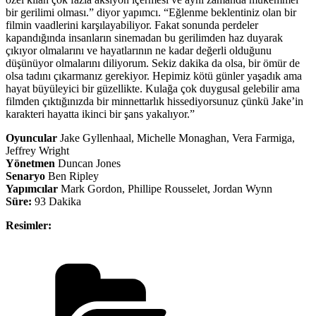
bir gerilimi olması.” diyor yapımcı. “Eğlenme beklentiniz olan bir
filmin vaadlerini karşılayabiliyor. Fakat sonunda perdeler
kapandığında insanların sinemadan bu gerilimden haz duyarak
çıkıyor olmalarını ve hayatlarının ne kadar değerli olduğunu
düşünüyor olmalarını diliyorum. Sekiz dakika da olsa, bir ömür de
olsa tadını çıkarmanız gerekiyor. Hepimiz kötü günler yaşadık ama
hayat büyüleyici bir güzellikte. Kulağa çok duygusal gelebilir ama
filmden çıktığınızda bir minnettarlık hissediyorsunuz çünkü Jake’in
karakteri hayatta ikinci bir şans yakalıyor.”
Oyuncular
Jake Gyllenhaal, Michelle Monaghan, Vera Farmiga,
Jeffrey Wright
Yönetmen
Duncan Jones
Senaryo
Ben Ripley
Yapımcılar
Mark Gordon, Phillipe Rousselet, Jordan Wynn
Süre:
93 Dakika
Resimler:
Kategoriler