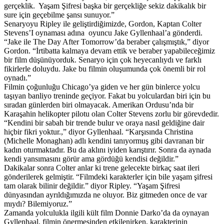
gerçeklik. Yaşam Şifresi başka bir gerçekliğe sekiz dakikalık bir
sure için geçebilme şansı sunuyor.”
Senaryoyu Ripley ile geliştirdiğimizde, Gordon, Kaptan Colter
Stevens’I oynaması adına oyuncu Jake Gyllenhaal’a gönderdi.
“Jake ile The Day After Tomorrow’da beraber çalışmıştık,” diyor
Gordon. “İrtibatta kalmaya devam ettik ve beraber yapabileceğimiz
bir film düşünüyorduk. Senaryo için çok heyecanlıydı ve farklı
fikirlerle doluydu. Jake bu filmin oluşumunda çok önemli bir rol
oynadı.”
Filmin çoğunluğu Chicago’ya giden ve her gün binlerce yolcu
taşıyan banliyo treninde geçiyor. Fakat bu yolculardan biri için bu
sıradan günlerden biri olmayacak. Amerikan Ordusu’nda bir
Karaşahin helikopter pilotu olan Colter Stevens zorlu bir görevdedir.
“Kendini bir sabah bir trende bulur ve oraya nasıl geldiğine dair
hiçbir fikri yoktur.,” diyor Gyllenhaal. “Karşısında Christina
(Michelle Monaghan) adlı kendini tanıyormuş gibi davranan bir
kadın oturmaktadır. Bu da aklını iyiden karıştırır. Sonra da aynada
kendi yansımasını görür ama gördüğü kendisi değildir.”
Dakikalar sonra Colter anlar ki trene gelecekte birkaç saat ileri
gönderilerek gelmiştir. “Filmdeki karakterler için bile yaşam şifresi
tam olarak bilinir değildir.” diyor Ripley. “Yaşam Şifresi
dünyasından ayrıldığımızda ne oluyor. Biz gitmeden once de var
mıydı? Bilemiyoruz.”
Zamanda yolculukla ilgili kült film Donnie Darko’da da oynayan
Gyllenhaal, filmin önermesinden etkilenirken, karakterinin