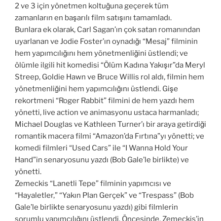
2 ve 3 için yönetmen koltuğuna geçerek tüm
zamanların en başarılı film satışını tamamladı.
Bunlara ek olarak, Carl Sagan’ın çok satan romanından
uyarlanan ve Jodie Foster’ın oynadığı “Mesaj” filminin
hem yapımcılığını hem yönetmenliğini üstlendi; ve
ölümle ilgili hit komedisi “Ölüm Kadına Yakışır”da Meryl
Streep, Goldie Hawn ve Bruce Willis rol aldı, filmin hem
yönetmenliğini hem yapımcılığını üstlendi. Gişe
rekortmeni “Roger Rabbit” filmini de hem yazdı hem
yönetti, live action ve animasyonu ustaca harmanladı;
Michael Douglas ve Kathleen Turner’ı bir araya getirdiği
romantik macera filmi “Amazon’da Fırtına”yı yönetti; ve
komedi filmleri “Used Cars” ile “I Wanna Hold Your
Hand”in senaryosunu yazdı (Bob Gale’le birlikte) ve
yönetti.
Zemeckis “Lanetli Tepe” filminin yapımcısı ve
“Hayaletler,” “Yakın Plan Gerçek” ve “Trespass” (Bob
Gale’le birlikte senaryosunu yazdı) gibi filmlerin
sorumlu yapımcılığını üstlendi. Öncesinde, Zemeckis’in