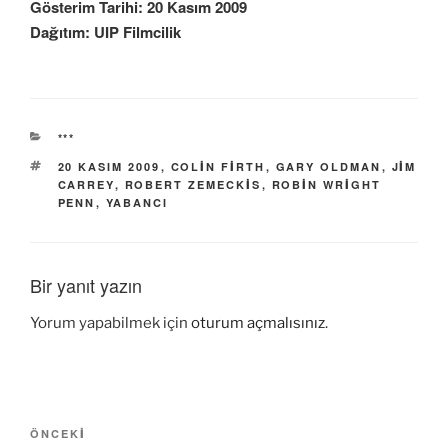
Gösterim Tarihi: 20 Kasım 2009
Dağıtım: UIP Filmcilik
KATEGORILER
***
ETIKETLER
20 KASIM 2009
,
COLIN FIRTH
,
GARY OLDMAN
,
JIM
CARREY
,
ROBERT ZEMECKIS
,
ROBIN WRIGHT
PENN
,
YABANCI
Bir yanıt yazın
Yorum yapabilmek için
oturum açmalısınız
.
Yazı
Önceki
ÖNCEKI