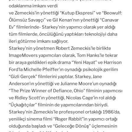
odaklanma imkanı verdi
ve Zemeckis’in yönettiği “Kutup Ekspresi” ve “Beowulf:
Ölümsüz Savaşçı” ve Gil Kenan’nın yönettiği “Canavar
Ev” filmlerinde- Starkey’nin yapımcı olarak yer aldığı
tüm filmlerde, öncülüğünü yaptıkları teknolojiyi daha
ileri götürme imkanı sağlıyor.
Starkey’nin yönetmen Robert Zemeckis’le birlikte
ImageMovers yapımcıları olarak, Tom Hanks’le tekrar
bir araya geldikleri epik drama “Yeni Hayat” ve Harrison
Ford’la Michelle Pfeiffer’ın oynadığı psikolojik gerilim
“Gizli Gerçek” filmlerini yaptılar. Starkey, Jane
Anderson’ın yönettiği ve Julianne Moore’un oynadığı
“The Prize Winner of Defiance, Ohio” filminin yapımcısı
ve Ridley Scott’ın yönettiği, Nicolas Cage’in rol aldığı
“Üçkağıtçılar” filminin de yapımcılarından biriydi.
Starkey’nin Zemeckis’le profesyonel ortaklığı 1986’da,
yenilikçi sinema filmi “Roger Rabbit”in yapımcı ortağı
olduğunda başladı ve “Geleceğe Dönüş” üçlemesinin