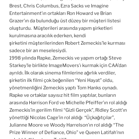
Brest, Chris Columbus, Ezra Sacks ve Imagine
Entertainment’ın ortakları Ron Howard ve Brian
Grazer’ın da bulunduğu üst düzey bir müşteri listesi
oluşturdu. Müşterileri arasında yapım şirketleri
kurulmasına aracılık ederken, kendi
şirketini müşterilerinden Robert Zemeckis’le kurması
sadece bir an meselesiydi.
1998 yılında Rapke, Zemeckis ve yapım ortağı Steve
Starkey’le birlikte ImageMovers’ı kurmak için CAA’dan
ayrıldı. İlk olarak sinema filmlerine ağırlık verdiler,
şirketin ilk filmi çok beğenilen “Yeni Hayat” oldu,
yönetmenliğini Zemeckis yaptı Tom Hanks oynadı.
Rapke ve ortaklar sayısız hit film yaptılar, bunların
arasında Harrison Ford ve Michelle Pfeiffer’ın rol aldığı
Zemeckis’in gerilim filmi “Gizli Gerçek”, Ridley Scott’ın
yönettiği Nicolas Cage’in rol aldığı “Üçkağıtçılar”,
Julianne Moore ve Woody Harrelson’ın rol aldığı “The
Prize Winner of Defiance, Ohio” ve Queen Latifah’nın