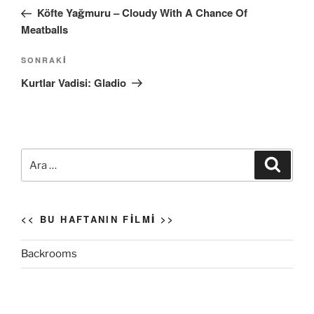
gezinmesi
Yazı
Köfte Yağmuru – Cloudy With A Chance Of
Meatballs
Sonraki
SONRAKI
Yazı
Kurtlar Vadisi: Gladio
Ara:
Ara
<< BU HAFTANIN FILMI >>
Backrooms