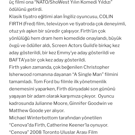
üç filmi ona “NATO/ShoWest Yılın Komedi Yıldızı”
ödülünü getirdi.
Klasik tiyatro eğitimi alan İngiliz oyuncusu, COLIN
FIRTH (Fred) film, televizyon ve tiyatroda çok deneyimli,
otuz yılı aşkın bir süredir çalışıyor. Firth’ün çok
yönlülüğü hem dram hem komedide onaylandı, büyük
övgü ve ödüller aldı, Screen Actors Guild’e birkaç kez
aday gösterildi, bir kez Emmy’ye aday gösterildi ve
BAFTA’ya bir çok kez aday gösterildi.
Firth yakın zamanda, çok beğenilen Christopher
Isherwood romanına dayanan “A Single Man” filmini
tamamladı. Tom Ford bu filmle ilk yönetmenlik
denemesini yaparken, Firth dünyadaki son gününü
yaşayan bir adam olarak karşımıza çıkıyor. Oyuncu
kadrosunda Julianne Moore, Ginnifer Goodwin ve
Matthew Goode yer alıyor.
Michael Winterbottom tarafından yönetilen
“Cenova”da Firth, Catherine Keener’la oynuyor.
“Cenova” 2008 Toronto Uluslar Arası Film