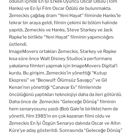
ödülün içinde En İyi Erkek Oyuncu Oscar Ödülü (Tom
Hanks) ve En İyi Film Oscar Ödülü de bulunmakta.
Zemeckis çağdaş dram “Yeni Hayat” filminde Hanks’le
tekrar bir araya geldi, filmin çekimi iki bölüm halinde
yapıldı, Zemeckis ve Hanks, Steve Starkey ve Jack
Rapke’le birlikte “Yeni Hayat” filminin yapımcılığını
üstlendi.
ImageMovers ortakları Zemeckis, Starkey ve Rapke
kısa süre önce Walt Disney Studios’a performans
yakalama filmleri yapmak için ImageMovers Digital’i
kurdu. Bu girişim, Zemeckis’in yönettiği “Kutup
Ekspresi” ve “Beowulf: Ölümsüz Savaşçı” ve Gil
Kenan’nın yönettiği “Canavar Ev” filmlerinde
öncülüğünü yaptıkları teknolojiyi daha da ileri götürdü.
Daha önce de Zemeckis “Geleceğe Dönüş” filminin
hem senaryosunu yazdı (Bob Gale’le birlikte) hem de
yönetti, film 1985’in en çok kazanan filmi oldu ve
Zemeckis En İyi Özgün Senaryo dalında Oscar ve Altın
Küre’ye aday gösterildi. Sonrasında “Geleceğe Dönüş”