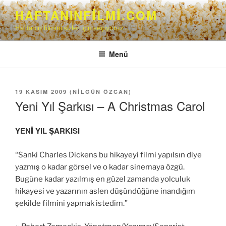
İçeriğe
HAFTANINFILMI.COM
geç
Haftanın filmini sizler için seçiyoruz…
Menü
YAYIM
19 KASIM 2009
(
NILGÜN ÖZCAN
)
TARIHI
Yeni Yıl Şarkısı – A Christmas Carol
YENİ YIL ŞARKISI
“Sanki Charles Dickens bu hikayeyi filmi yapılsın diye
yazmış o kadar görsel ve o kadar sinemaya özgü.
Bugüne kadar yazılmış en güzel zamanda yolculuk
hikayesi ve yazarının aslen düşündüğüne inandığım
şekilde filmini yapmak istedim.”