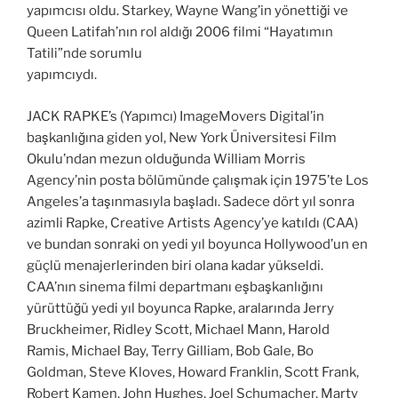
yapımcısı oldu. Starkey, Wayne Wang’in yönettiği ve
Queen Latifah’nın rol aldığı 2006 filmi “Hayatımın
Tatili”nde sorumlu
yapımcıydı.
JACK RAPKE’s (Yapımcı) ImageMovers Digital’in
başkanlığına giden yol, New York Üniversitesi Film
Okulu’ndan mezun olduğunda William Morris
Agency’nin posta bölümünde çalışmak için 1975’te Los
Angeles’a taşınmasıyla başladı. Sadece dört yıl sonra
azimli Rapke, Creative Artists Agency’ye katıldı (CAA)
ve bundan sonraki on yedi yıl boyunca Hollywood’un en
güçlü menajerlerinden biri olana kadar yükseldi.
CAA’nın sinema filmi departmanı eşbaşkanlığını
yürüttüğü yedi yıl boyunca Rapke, aralarında Jerry
Bruckheimer, Ridley Scott, Michael Mann, Harold
Ramis, Michael Bay, Terry Gilliam, Bob Gale, Bo
Goldman, Steve Kloves, Howard Franklin, Scott Frank,
Robert Kamen, John Hughes, Joel Schumacher, Marty