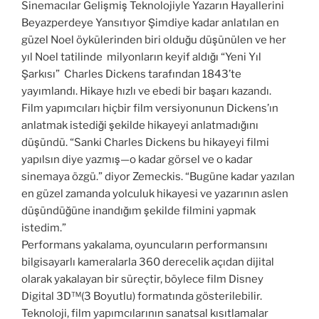
Sinemacılar Gelişmiş Teknolojiyle Yazarın Hayallerini
Beyazperdeye Yansıtıyor Şimdiye kadar anlatılan en
güzel Noel öykülerinden biri olduğu düşünülen ve her
yıl Noel tatilinde milyonların keyif aldığı “Yeni Yıl
Şarkısı” Charles Dickens tarafından 1843’te
yayımlandı. Hikaye hızlı ve ebedi bir başarı kazandı.
Film yapımcıları hiçbir film versiyonunun Dickens’ın
anlatmak istediği şekilde hikayeyi anlatmadığını
düşündü. “Sanki Charles Dickens bu hikayeyi filmi
yapılsın diye yazmış—o kadar görsel ve o kadar
sinemaya özgü.” diyor Zemeckis. “Bugüne kadar yazılan
en güzel zamanda yolculuk hikayesi ve yazarının aslen
düşündüğüne inandığım şekilde filmini yapmak
istedim.”
Performans yakalama, oyuncuların performansını
bilgisayarlı kameralarla 360 derecelik açıdan dijital
olarak yakalayan bir süreçtir, böylece film Disney
Digital 3D™(3 Boyutlu) formatında gösterilebilir.
Teknoloji, film yapımcılarının sanatsal kısıtlamalar