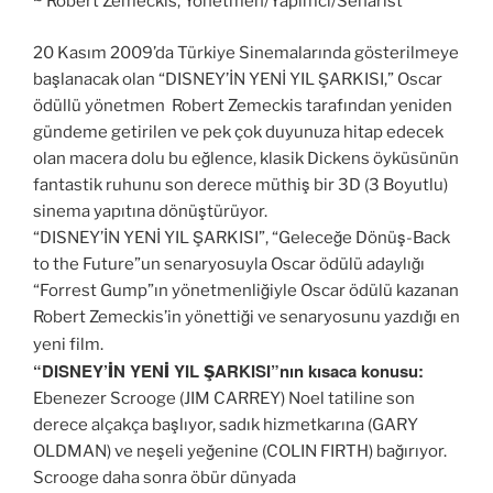
~ Robert Zemeckis, Yönetmen/Yapımcı/Senarist
20 Kasım 2009’da Türkiye Sinemalarında gösterilmeye
başlanacak olan “DISNEY’İN YENİ YIL ŞARKISI,” Oscar
ödüllü yönetmen Robert Zemeckis tarafından yeniden
gündeme getirilen ve pek çok duyunuza hitap edecek
olan macera dolu bu eğlence, klasik Dickens öyküsünün
fantastik ruhunu son derece müthiş bir 3D (3 Boyutlu)
sinema yapıtına dönüştürüyor.
“DISNEY’İN YENİ YIL ŞARKISI”, “Geleceğe Dönüş-Back
to the Future”un senaryosuyla Oscar ödülü adaylığı
“Forrest Gump”ın yönetmenliğiyle Oscar ödülü kazanan
Robert Zemeckis’in yönettiği ve senaryosunu yazdığı en
yeni film.
“DISNEY’İN YENİ YIL ŞARKISI”nın kısaca konusu:
Ebenezer Scrooge (JIM CARREY) Noel tatiline son
derece alçakça başlıyor, sadık hizmetkarına (GARY
OLDMAN) ve neşeli yeğenine (COLIN FIRTH) bağırıyor.
Scrooge daha sonra öbür dünyada