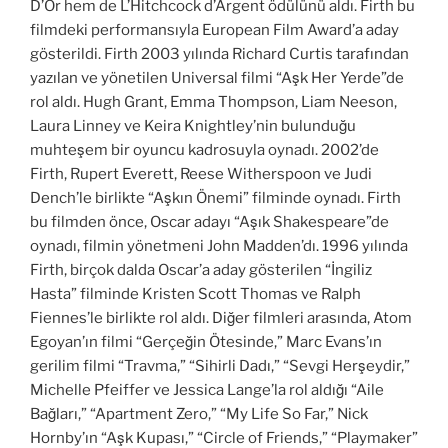
D’Or hem de L’Hitchcock d’Argent ödülünü aldı. Firth bu
filmdeki performansıyla European Film Award’a aday
gösterildi. Firth 2003 yılında Richard Curtis tarafından
yazılan ve yönetilen Universal filmi “Aşk Her Yerde”de
rol aldı. Hugh Grant, Emma Thompson, Liam Neeson,
Laura Linney ve Keira Knightley’nin bulunduğu
muhteşem bir oyuncu kadrosuyla oynadı. 2002’de
Firth, Rupert Everett, Reese Witherspoon ve Judi
Dench’le birlikte “Aşkın Önemi” filminde oynadı. Firth
bu filmden önce, Oscar adayı “Aşık Shakespeare”de
oynadı, filmin yönetmeni John Madden’dı. 1996 yılında
Firth, birçok dalda Oscar’a aday gösterilen “İngiliz
Hasta” filminde Kristen Scott Thomas ve Ralph
Fiennes’le birlikte rol aldı. Diğer filmleri arasında, Atom
Egoyan’ın filmi “Gerçeğin Ötesinde,” Marc Evans’ın
gerilim filmi “Travma,” “Sihirli Dadı,” “Sevgi Herşeydir,”
Michelle Pfeiffer ve Jessica Lange’la rol aldığı “Aile
Bağları,” “Apartment Zero,” “My Life So Far,” Nick
Hornby’ın “Aşk Kupası,” “Circle of Friends,” “Playmaker”