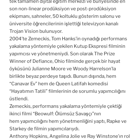
tek tamamen dijital eğitim merkezi ve bünyesinde en
son non-linear prodüksiyon ve post-prodüksiyon
ekipmanı, sahneler, 50 koltuklu gösterim salonu ve
üniversite öğrencilerinin işlettiği televizyon kanalı
Trojan Vision bulunuyor.
2004’te Zemeckis, Tom Hanks’in oynadığı performans
yakalama yöntemiyle çekilen Kutup Ekspresi filminin
yapımcısı ve yönetmeniydi. Son olarak The Prize
Winner of Defiance, Ohio filminde gerçek bir hayat
öyküsünü Julianne Moore ve Woody Harrelson’la
birlikte beyaz perdeye taşıdı. Bunun dışında, hem
“Canavar Ev” hem de Queen Latifah komedisi
“Hayatımın Tatili” filmlerinin de sorumlu yapımcılığını
üstlendi.
Zemeckis, performans yakalama yöntemiyle çektiği
ikinci filmi “Beowulf: Ölümsüz Savaşçı”nın
hem yapımcılığını hem yönetmenliğini yaptı, Rapke ve
Starkey de filmin yapımcılarıydı.
Anthony Hopkins, Angelina Jolie ve Ray Winstone’ın rol