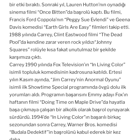
bir etki bıraktı. Sonraki yıl, Lauren Hutton’nın oynadığı
sinema filmi “Once Bitten”da başrolü kaptı. Bu filmi,
Francis Ford Coppola’nın “Peggy Sue Evlendi” ve Geena
Davis komedisi “Earth Girls Are Easy” filmleri takip etti.
1988 yılında Carrey, Clint Eastwood filmi “The Dead
Pool”da kendine zarar veren rock yıldızı“Johnny
Squares” rolüyle kısa fakat unutulmaz bir şekilde
karşımıza çıktı.
Carrey 1990 yılında Fox Television’ın “In Living Color”
isimli topluluk komedisinin kadrosuna katıldı. Ertesi
yılın Kasım ayında, “Jim Carrey’nin Anormal Oyunu”
isimli ilk Showtime Special programında övgü dolu ilk
yorumları aldı. Programın başarısını Emmy adayı Fox’ın
haftanın filmi “Doing Time on Maple Drive”da hayatla
başa çıkmaya çalışan bir alkolik olarak başrol oynayarak
sürdürdü. 1994’de “In Living Color”ın başarılı birkaç
sezonundan sonra Carrey, Warner Bros. komedisi
“Budala Dedektif”in başrolünü kabul ederek bir kez
daha