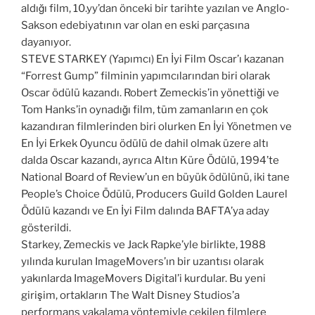
aldığı film, 10.yy’dan önceki bir tarihte yazılan ve Anglo-
Sakson edebiyatının var olan en eski parçasına
dayanıyor.
STEVE STARKEY (Yapımcı) En İyi Film Oscar’ı kazanan
“Forrest Gump” filminin yapımcılarından biri olarak
Oscar ödülü kazandı. Robert Zemeckis’in yönettiği ve
Tom Hanks’in oynadığı film, tüm zamanların en çok
kazandıran filmlerinden biri olurken En İyi Yönetmen ve
En İyi Erkek Oyuncu ödülü de dahil olmak üzere altı
dalda Oscar kazandı, ayrıca Altın Küre Ödülü, 1994’te
National Board of Review’un en büyük ödülünü, iki tane
People’s Choice Ödülü, Producers Guild Golden Laurel
Ödülü kazandı ve En İyi Film dalında BAFTA’ya aday
gösterildi.
Starkey, Zemeckis ve Jack Rapke’yle birlikte, 1988
yılında kurulan ImageMovers’ın bir uzantısı olarak
yakınlarda ImageMovers Digital’i kurdular. Bu yeni
girişim, ortakların The Walt Disney Studios’a
performans yakalama yöntemiyle çekilen filmlere