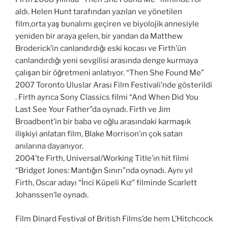
aldı. Helen Hunt tarafından yazılan ve yönetilen
film,orta yaş bunalımı geçiren ve biyolojik annesiyle
yeniden bir araya gelen, bir yandan da Matthew
Broderick’in canlandırdığı eski kocası ve Firth’ün
canlandırdığı yeni sevgilisi arasında denge kurmaya
çalışan bir öğretmeni anlatıyor. “Then She Found Me”
2007 Toronto Uluslar Arası Film Festivali’nde gösterildi
. Firth ayrıca Sony Classics filmi “And When Did You
Last See Your Father”da oynadı. Firth ve Jim
Broadbent’in bir baba ve oğlu arasındaki karmaşık
ilişkiyi anlatan film, Blake Morrison’ın çok satan
anılarına dayanıyor.
2004’te Firth, Universal/Working Title’ın hit filmi
“Bridget Jones: Mantığın Sınırı”nda oynadı. Aynı yıl
Firth, Oscar adayı “İnci Küpeli Kız” filminde Scarlett
Johanssen’le oynadı.
Film Dinard Festival of British Films’de hem L’Hitchcock