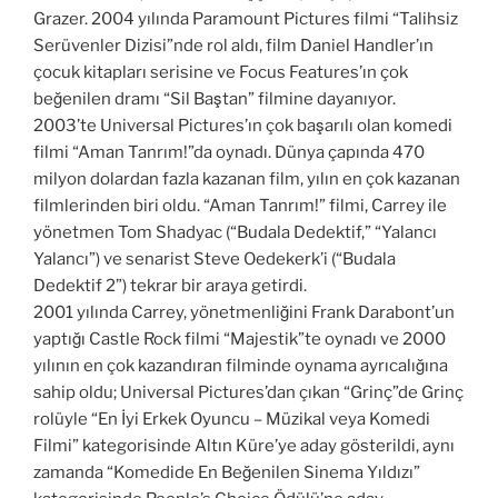
Grazer. 2004 yılında Paramount Pictures filmi “Talihsiz
Serüvenler Dizisi”nde rol aldı, film Daniel Handler’ın
çocuk kitapları serisine ve Focus Features’ın çok
beğenilen dramı “Sil Baştan” filmine dayanıyor.
2003’te Universal Pictures’ın çok başarılı olan komedi
filmi “Aman Tanrım!”da oynadı. Dünya çapında 470
milyon dolardan fazla kazanan film, yılın en çok kazanan
filmlerinden biri oldu. “Aman Tanrım!” filmi, Carrey ile
yönetmen Tom Shadyac (“Budala Dedektif,” “Yalancı
Yalancı”) ve senarist Steve Oedekerk’i (“Budala
Dedektif 2”) tekrar bir araya getirdi.
2001 yılında Carrey, yönetmenliğini Frank Darabont’un
yaptığı Castle Rock filmi “Majestik”te oynadı ve 2000
yılının en çok kazandıran filminde oynama ayrıcalığına
sahip oldu; Universal Pictures’dan çıkan “Grinç”de Grinç
rolüyle “En İyi Erkek Oyuncu – Müzikal veya Komedi
Filmi” kategorisinde Altın Küre’ye aday gösterildi, aynı
zamanda “Komedide En Beğenilen Sinema Yıldızı”