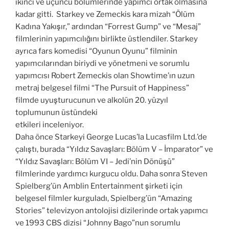
ikinci ve üçüncü bölümlerinde yapımcı ortak olmasına
kadar gitti. Starkey ve Zemeckis kara mizah “Ölüm
Kadına Yakışır,” ardından “Forrest Gump” ve “Mesaj”
filmlerinin yapımcılığını birlikte üstlendiler. Starkey
ayrıca fars komedisi “Oyunun Oyunu” filminin
yapımcılarından biriydi ve yönetmeni ve sorumlu
yapımcısı Robert Zemeckis olan Showtime’ın uzun
metraj belgesel filmi “The Pursuit of Happiness”
filmde uyuşturucunun ve alkolün 20. yüzyıl
toplumunun üstündeki
etkileri inceleniyor.
Daha önce Starkeyi George Lucas’la Lucasfilm Ltd.’de
çalıştı, burada “Yıldız Savaşları: Bölüm V – İmparator” ve
“Yıldız Savaşları: Bölüm VI – Jedi’nin Dönüşü”
filmlerinde yardımcı kurgucu oldu. Daha sonra Steven
Spielberg’ün Amblin Entertainment şirketi için
belgesel filmler kurguladı, Spielberg’ün “Amazing
Stories” televizyon antolojisi dizilerinde ortak yapımcı
ve 1993 CBS dizisi “Johnny Bago”nun sorumlu