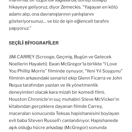
inanılmaz bir özgürlük sağlasa da, dönüp dolaşıp
hikayeye geliyoruz, diyor Zemeckis. “Yaşayan en kötü
adamı alıp, ona davranışlarının yanlışlarını
gösteriyorsunuz… ve biz de işin eğlenceli tarafını
yaşıyoruz.”
SEÇİLİ BİYOGRAFİLER
JIM CARREY (Scrooge, Geçmiş, Bugün ve Gelecek
Noellerin Hayaleti) Ewan McGregor’la birlikte “I Love
You Phillip Morris” filminde oynuyor, “Yeni Yıl Soygunu”
filminin arkasındaki senarist ekip Glenn Ficarra ve John
Requa tarafından yazılan ve ilk yönetmenlik
deneyimleri olacak kara mizah bir komedi filmi.
Houston Chronicle’ın suç muhabiri Steve McVicker’ın
kitabından gerçeklere dayanan filmde Carrey,
maceraları sonucunda Teksas hapishanesini boylayan
evli baba Steven Russell’ı canlandırıyor. Hapishanede
aşık olduğu hücre arkadaşı (McGregor) sonunda