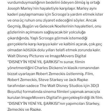
vurdumduymazlığının bedelini ödeyen ölmüş iş ortağı
Joseph Marley’nin hayaletiyle karşılaşır. Marley aynı
kaderi paylaşmaması için Scrooge’a yardım etmek ister
ve ona üç ruhun onu ziyaret edeceğini söyler. Ancak
Geçmiş, Bugün ve Gelecek Noellerinin hayaletleri, onu
gözlerinin açılmasını sağlayacak bir yolculuğa
çıkardığında, Yaşlı Scrooge görmek istemediği
gerçeklerle karşı karşıya kalır ve kalbini açarak, çok geç
olmadan kötülük dolu yılları telafi etmek zorunda kalır.
Walt Disney Pictures ve ImageMovers Digital
“DISNEY’İN YENİ YIL ŞARKISI”nı sunar, filmin
yönetmenliğini Charles Dickens’ın klasik romanından
bizzat uyarlayan Robert Zemeckis üstlenmiş. Film,
Robert Zemeckis, Steve Starkey ve Jack Rapke
tarafından sadece The Walt Disney Studios için 3D(3
Boyutlu) formatında sinema filmleri yapmak amacıyla
kurulan ImageMovers Digital’in gerçekleştirdiği ilk film.
“DISNEY’İN YENİ YIL ŞARKISI”nın yapımcıları Starkey,
Zemeckis ve Rapke.