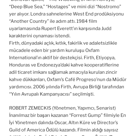
“Deep Blue Sea,” “Hostages” ve mini dizi “Nostromo”
yer alıyor. Londra sahnelerine West End prodüksiyonu
“Another Country” ile adım attı. 1984 film
uyarlamasında Rupert Everett’ın karşısında Judd
karakterini oynaması istendi.
Firth, dünyadaki açlık, kıtlık, fakirlik ve adaletsizlikle
mücadele eden bir yardım kuruluşu Oxfam
International’ın aktif bir destekçisi. Firth, Etiyopya,
Honduras ve Endonezya’daki kahve kooperatiflerine
adil ticaret imkanı sağlamak amacıyla kurulan zincir
kahve dükkanları, Oxfam’s Café Progreso’nun da Müdür
yardımcısı. 2006 yılında Firth, Avrupa Birliği tarafından
“Yılın Avrupalı Kampanyacısı” seçilmişti.
ROBERT ZEMECKIS (Yönetmen, Yapımcı, Senarist)
İnanılmaz bir başarı kazanan “Forrest Gump” filmiyle En
İyi Yönetmen dalında Oscar, Altın Küre ve Director’s
Guild of America Ödülü kazandı. Filmin aldığı sayısız