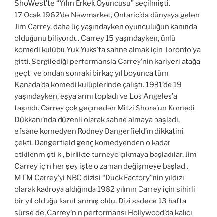
ShoWest’te “Yılın Erkek Oyuncusu” seçilmişti.
17 Ocak 1962’de Newmarket, Ontario’da dünyaya gelen
Jim Carrey, daha üç yaşındayken oyunculuğun kanında
olduğunu biliyordu. Carrey 15 yaşındayken, ünlü
komedi kulübü Yuk Yuks’ta sahne almak için Toronto’ya
gitti. Sergilediği performansla Carrey’nin kariyeri atağa
geçti ve ondan sonraki birkaç yıl boyunca tüm
Kanada’da komedi kulüplerinde çalıştı. 1981’de 19
yaşındayken, eşyalarını topladı ve Los Angeles’a
taşındı. Carrey çok geçmeden Mitzi Shore’un Komedi
Dükkanı’nda düzenli olarak sahne almaya başladı,
efsane komedyen Rodney Dangerfield’ın dikkatini
çekti. Dangerfield genç komedyenden o kadar
etkilenmişti ki, birlikte turneye çıkmaya başladılar. Jim
Carrey için her şey işte o zaman değişmeye başladı.
MTM Carrey’yi NBC dizisi “Duck Factory”nin yıldızı
olarak kadroya aldığında 1982 yılının Carrey için sihirli
bir yıl olduğu kanıtlanmış oldu. Dizi sadece 13 hafta
sürse de, Carrey’nin performansı Hollywood’da kalıcı