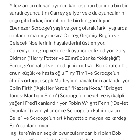
Yıldızlardan oluşan oyuncu kadrosunun başında bin bir
suratlı oyuncu Jim Carrey geliyor ve o da oyuncuların
çoğu gibi birkaç önemli rolde birden görülüyor.
Ebenezer Scrooge’ı yaşlı ve genç olarak farklı yaşlarda
canlandırmanın yanı sıra Carrey, Geçmiş, Bugün ve
Gelecek Noellerinin hayaletlerini üstleniyor.
Carrey’ye bir grup yetenekli oyuncu eşlik ediyor. Gary
Oldman (“Harry Potter ve Zümrüdüanka Yoldaşlığı”)
Scrooge’un rahat vermediği hizmetkarı Bob Cratchit’i,
onun küçük ve hasta oğlu Tiny Tim’i ve Scrooge’un
ölmüş ortağı Joseph Marley’nin hayaletini canlandırıyor.
Colin Firth (“Aşk Her Yerde,” “Kazara Koca,” “Bridget
Jones: Mantığın Sınırı”) Scrooge’un neşeli ve iyi kalpli
yeğeni Fred’i canlandırıyor. Robin Wright Penn (“Devlet
Oyunları”) uzun yıllar önce Scrooge’un kalbini çalan
Belle’i ve Scrooge’un artık hayatta olmayan kız kardeşi
Fan’ı canlandırıyor.
İngiltere’nin en seçkin oyuncularından biri olan Bob