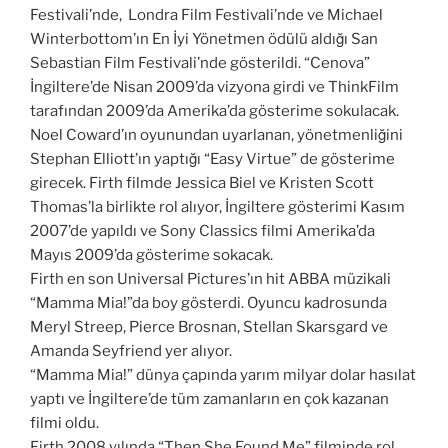
Festivali’nde, Londra Film Festivali’nde ve Michael
Winterbottom’ın En İyi Yönetmen ödülü aldığı San
Sebastian Film Festivali’nde gösterildi. “Cenova”
İngiltere’de Nisan 2009’da vizyona girdi ve ThinkFilm
tarafından 2009’da Amerika’da gösterime sokulacak.
Noel Coward’ın oyunundan uyarlanan, yönetmenliğini
Stephan Elliott’ın yaptığı “Easy Virtue” de gösterime
girecek. Firth filmde Jessica Biel ve Kristen Scott
Thomas’la birlikte rol alıyor, İngiltere gösterimi Kasım
2007’de yapıldı ve Sony Classics filmi Amerika’da
Mayıs 2009’da gösterime sokacak.
Firth en son Universal Pictures’ın hit ABBA müzikali
“Mamma Mia!”da boy gösterdi. Oyuncu kadrosunda
Meryl Streep, Pierce Brosnan, Stellan Skarsgard ve
Amanda Seyfriend yer alıyor.
“Mamma Mia!” dünya çapında yarım milyar dolar hasılat
yaptı ve İngiltere’de tüm zamanların en çok kazanan
filmi oldu.
Firth 2008 yılında “Then She Found Me” filminde rol