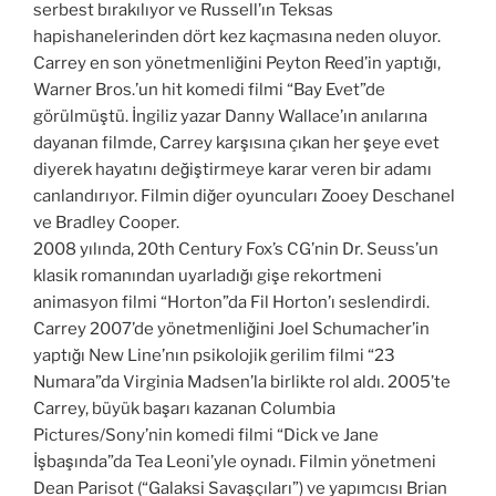
serbest bırakılıyor ve Russell’ın Teksas
hapishanelerinden dört kez kaçmasına neden oluyor.
Carrey en son yönetmenliğini Peyton Reed’in yaptığı,
Warner Bros.’un hit komedi filmi “Bay Evet”de
görülmüştü. İngiliz yazar Danny Wallace’ın anılarına
dayanan filmde, Carrey karşısına çıkan her şeye evet
diyerek hayatını değiştirmeye karar veren bir adamı
canlandırıyor. Filmin diğer oyuncuları Zooey Deschanel
ve Bradley Cooper.
2008 yılında, 20th Century Fox’s CG’nin Dr. Seuss’un
klasik romanından uyarladığı gişe rekortmeni
animasyon filmi “Horton”da Fil Horton’ı seslendirdi.
Carrey 2007’de yönetmenliğini Joel Schumacher’in
yaptığı New Line’nın psikolojik gerilim filmi “23
Numara”da Virginia Madsen’la birlikte rol aldı. 2005’te
Carrey, büyük başarı kazanan Columbia
Pictures/Sony’nin komedi filmi “Dick ve Jane
İşbaşında”da Tea Leoni’yle oynadı. Filmin yönetmeni
Dean Parisot (“Galaksi Savaşçıları”) ve yapımcısı Brian