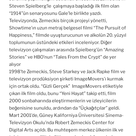
Steven Spielberg’le çalışmaya başladığı ilk film olan
“1914”ün senaryosunu Gale’le birlikte yazdı.
Televizyonda, Zemeckis birçok projeyi yönetti,
Showtime’ın uzun metraj belgesel filmi “The Pursuit of
Happiness,” filmde uyuşturucunun ve alkolün 20. yüzyıl
toplumunun üstündeki etkileri inceleniyor. Diğer
televizyon çalışmaları arasında Spielberg’ün “Amazing
Stories” ve HBO’nun “Tales From the Crypt” de yer
alıyor
1998’te Zemeckis, Steve Starkey ve Jack Rapke film ve
televizyon prodüksiyon şirketi ImageMovers’ı kurmak
için ortak oldu. “Gizli Gerçek” ImageMovers etiketiyle
çıkan ilk film oldu, bunu “Yeni Hayat” takip etti, film
2000 sonbaharında eleştirmenlerin ve izleyicilerin
beğenisine sunuldu, ardından da “Üçkağıtçılar” geldi.
Mart 2001’de, Güney Kaliforniya Üniversitesi Sinema-
Televizyon Okulu’nda Robert Zemeckis Center for
Digital Arts açıldı. Bu muhteşem merkez ülkenin ilk ve