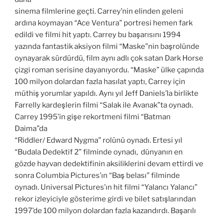
sinema filmlerine geçti. Carrey’nin elinden geleni
ardına koymayan “Ace Ventura” portresi hemen fark
edildi ve filmi hit yaptı. Carrey bu başarısını 1994
yazında fantastik aksiyon filmi “Maske”nin başrolünde
oynayarak sürdürdü, film aynı adlı çok satan Dark Horse
çizgi roman serisine dayanıyordu. “Maske” ülke çapında
100 milyon dolardan fazla hasılat yaptı, Carrey için
müthiş yorumlar yapıldı. Aynı yıl Jeff Daniels’la birlikte
Farrelly kardeşlerin filmi “Salak ile Avanak”ta oynadı.
Carrey 1995’in gişe rekortmeni filmi “Batman
Daima”da
“Riddler/ Edward Nygma” rolünü oynadı. Ertesi yıl
“Budala Dedektif 2” filminde oynadı, dünyanın en
gözde hayvan dedektifinin aksiliklerini devam ettirdi ve
sonra Columbia Pictures’ın “Baş belası” filminde
oynadı. Universal Pictures’ın hit filmi “Yalancı Yalancı”
rekor izleyiciyle gösterime girdi ve bilet satışlarından
1997’de 100 milyon dolardan fazla kazandırdı. Başarılı