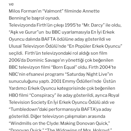
ve
Milos Forman’ın “Valmont” filminde Annette
Benning’le başrol oynadı.
Televizyonda Firth’ün çıkışı 1995’te “Mr. Darcy” ile oldu,
“Aşk ve Gurur”un bu BBC uyarlamasıyla En İyi Erkek
Oyuncu dalında BAFTA ödülüne aday gösterildi ve
Ulusal Televizyon Ödülü’nde “En Popüler Erkek Oyuncu”
seçildi. Firth’ün televizyondaki rol aldığı son film
2006’da Dominic Savage’ın yönettiği çok beğenilen
BBC televizyon filmi “Born Equal” oldu. Firth 2004’te
NBC’nin efsanevi programı “Saturday Night Live”ın
sunuculuğunu yaptı. 2001 Emmy Ödülleri’nde Üstün
Yardımcı Erkek Oyuncu kategorisinde çok beğenilen
HBO filmi “Conspiracy” ile aday gösterildi, ayrıca Royal
Television Society En İyi Erkek Oyuncu Ödülü aldı ve
“Tumbledown”daki performansıyla BAFTA’ya aday
gösterildi. Diğer televizyon çalışmaları arasında
“Windmills on the Clyde: Making Donovan Quick,”
“Donovan Quick,” “The Widowing of Mrs. Holroyd,”