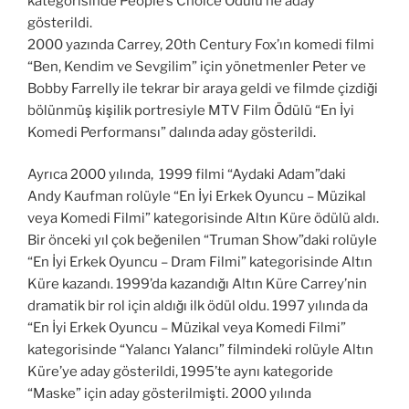
kategorisinde People’s Choice Ödülü’ne aday
gösterildi.
2000 yazında Carrey, 20th Century Fox’ın komedi filmi
“Ben, Kendim ve Sevgilim” için yönetmenler Peter ve
Bobby Farrelly ile tekrar bir araya geldi ve filmde çizdiği
bölünmüş kişilik portresiyle MTV Film Ödülü “En İyi
Komedi Performansı” dalında aday gösterildi.
Ayrıca 2000 yılında, 1999 filmi “Aydaki Adam”daki
Andy Kaufman rolüyle “En İyi Erkek Oyuncu – Müzikal
veya Komedi Filmi” kategorisinde Altın Küre ödülü aldı.
Bir önceki yıl çok beğenilen “Truman Show”daki rolüyle
“En İyi Erkek Oyuncu – Dram Filmi” kategorisinde Altın
Küre kazandı. 1999’da kazandığı Altın Küre Carrey’nin
dramatik bir rol için aldığı ilk ödül oldu. 1997 yılında da
“En İyi Erkek Oyuncu – Müzikal veya Komedi Filmi”
kategorisinde “Yalancı Yalancı” filmindeki rolüyle Altın
Küre’ye aday gösterildi, 1995’te aynı kategoride
“Maske” için aday gösterilmişti. 2000 yılında