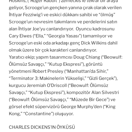
Hoskins, (“Roger Rabbit”) Zemeckis’le tekrar bir araya
geliyor, Scrooge’un gençken yanına çırak olarak verilen
İhtiyar Fezziwig’i ve eskici dükkanı sahibi ve “ölmüş”
Scrooge’un nevresim takımlarını ve perdelerini satın
alan İhtiyar Joe’yu canlandırıyor. Oyuncu kadrosunu
Cary Elwes (“Ella,” “Georgia Yasası”) tamamlıyor ve
Scrooge’un eski oda arkadaşı genç Dick Wilkins dahil
olmak üzere bir çok karakteri canlandırıyor.
Yaratıcı ekip; yapım tasarımcısı Doug Chiang (“Beowulf:
Ölümsüz Savaşçı,” “Kutup Ekspresi”), görüntü
yönetmeni Robert Presley (“Manhattan’da Sihir,”
“Terminator 3: Makinelerin Yükselişi,” “Gizli Gerçek”),
kurgucu Jeremiah O’Driscoll (“Beowulf: Ölümsüz
Savaşçı,” “Kutup Ekspresi”), kompozitör Alan Silvestri
(“Beowulf: Ölümsüz Savaşçı,” “Müzede Bir Gece”) ve
görsel efekt süpervizörü George Murphy’den (“King
Kong,” “Constantine”) oluşuyor.
CHARLES DICKENS’IN ÖYKÜSÜ