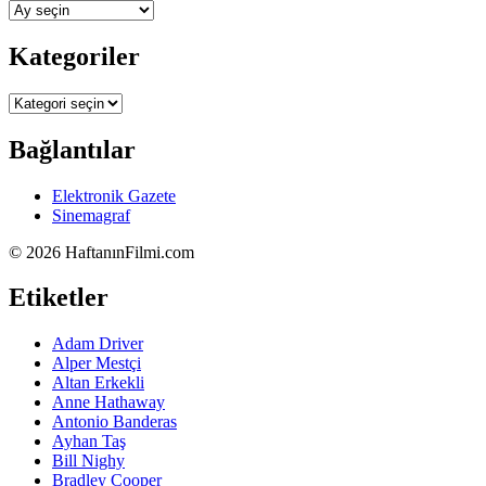
Arşivler
Kategoriler
Kategoriler
Bağlantılar
Elektronik Gazete
Sinemagraf
©
2026 HaftanınFilmi.com
Etiketler
Adam Driver
Alper Mestçi
Altan Erkekli
Anne Hathaway
Antonio Banderas
Ayhan Taş
Bill Nighy
Bradley Cooper