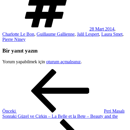
28 Mart 2014
,
Charlotte Le Bon
,
Guillaume Gallienne
,
Jalil Lespert
,
Laura Smet
,
Pierre Niney
Bir yanıt yazın
Yorum yapabilmek için
oturum açmalısınız
.
Yazı
Önceki
Yazı
gezinmesi
Önceki
Peri Masalı
Sonraki
Sonraki
Güzel ve Çirkin – La Belle et la Bete – Beauty and the
Yazı