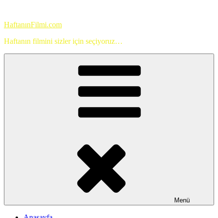
İçeriğe
geç
HaftanınFilmi.com
Haftanın filmini sizler için seçiyoruz…
Menü
Anasayfa