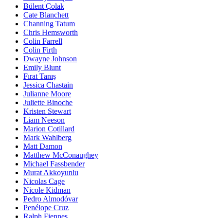
Bülent Çolak
Cate Blanchett
Channing Tatum
Chris Hemsworth
Colin Farrell
Colin Firth
Dwayne Johnson
Emily Blunt
Fırat Tanış
Jessica Chastain
Julianne Moore
Juliette Binoche
Kristen Stewart
Liam Neeson
Marion Cotillard
Mark Wahlberg
Matt Damon
Matthew McConaughey
Michael Fassbender
Murat Akkoyunlu
Nicolas Cage
Nicole Kidman
Pedro Almodóvar
Penélope Cruz
Ralph Fiennes