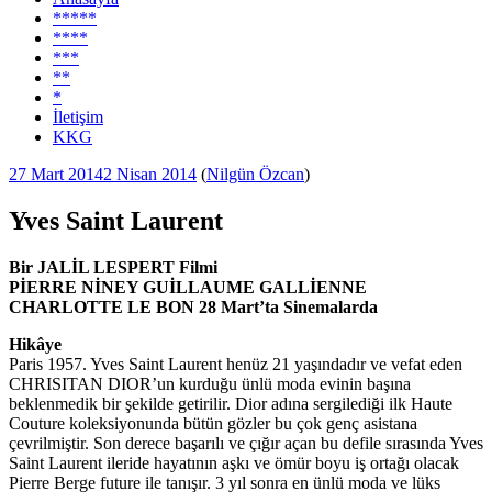
*****
****
***
**
*
İletişim
KKG
Yayım
27 Mart 2014
2 Nisan 2014
(
Nilgün Özcan
)
tarihi
Yves Saint Laurent
Bir JALİL LESPERT Filmi
PİERRE NİNEY GUİLLAUME GALLİENNE
CHARLOTTE LE BON 28 Mart’ta Sinemalarda
Hikâye
Paris 1957. Yves Saint Laurent henüz 21 yaşındadır ve vefat eden
CHRISITAN DIOR’un kurduğu ünlü moda evinin başına
beklenmedik bir şekilde getirilir. Dior adına sergilediği ilk Haute
Couture koleksiyonunda bütün gözler bu çok genç asistana
çevrilmiştir. Son derece başarılı ve çığır açan bu defile sırasında Yves
Saint Laurent ileride hayatının aşkı ve ömür boyu iş ortağı olacak
Pierre Berge future ile tanışır. 3 yıl sonra en ünlü moda ve lüks