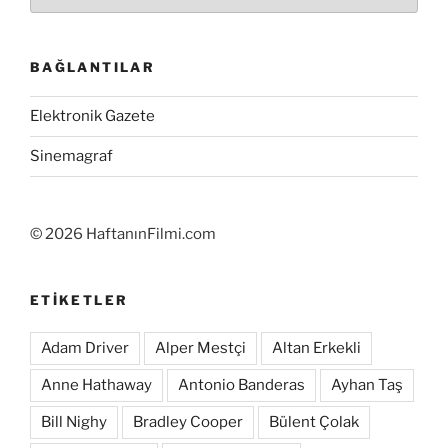
BAĞLANTILAR
Elektronik Gazete
Sinemagraf
©
2026 HaftanınFilmi.com
ETIKETLER
Adam Driver
Alper Mestçi
Altan Erkekli
Anne Hathaway
Antonio Banderas
Ayhan Taş
Bill Nighy
Bradley Cooper
Bülent Çolak