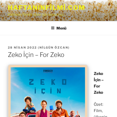
İçeriğe
HAFTANINFILMI.COM
geç
Haftanın filmini sizler için seçiyoruz…
Menü
YAYIM
28 NISAN 2022
(
NILGÜN ÖZCAN
)
TARIHI
Zeko İçin – For Zeko
Zeko
İçin –
For
Zeko
Özet:
Film,