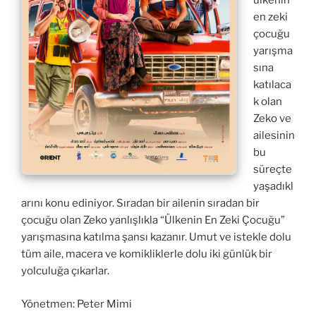
ülkenin
en zeki
çocuğu
yarışma
sına
katılaca
k olan
Zeko ve
ailesinin
bu
süreçte
yaşadıkl
arını konu ediniyor. Sıradan bir ailenin sıradan bir
çocuğu olan Zeko yanlışlıkla “Ülkenin En Zeki Çocuğu”
yarışmasına katılma şansı kazanır. Umut ve istekle dolu
tüm aile, macera ve komikliklerle dolu iki günlük bir
yolculuğa çıkarlar.
Yönetmen: Peter Mimi