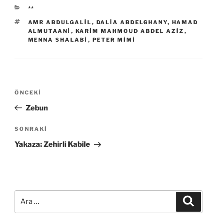
KATEGORILER
**
ETIKETLER
AMR ABDULGALIL
,
DALIA ABDELGHANY
,
HAMAD
ALMUTAANI
,
KARIM MAHMOUD ABDEL AZIZ
,
MENNA SHALABI
,
PETER MIMI
Yazı
Önceki
ÖNCEKI
gezinmesi
Yazı
Zebun
Sonraki
SONRAKI
Yazı
Yakaza: Zehirli Kabile
Ara:
Ara