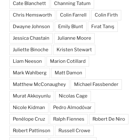
Cate Blanchett
Channing Tatum
Chris Hemsworth
Colin Farrell
Colin Firth
Dwayne Johnson
Emily Blunt
Fırat Tanış
Jessica Chastain
Julianne Moore
Juliette Binoche
Kristen Stewart
Liam Neeson
Marion Cotillard
Mark Wahlberg
Matt Damon
Matthew McConaughey
Michael Fassbender
Murat Akkoyunlu
Nicolas Cage
Nicole Kidman
Pedro Almodóvar
Penélope Cruz
Ralph Fiennes
Robert De Niro
Robert Pattinson
Russell Crowe