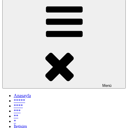
Menü
Anasayfa
*****
****
***
**
*
İletişim