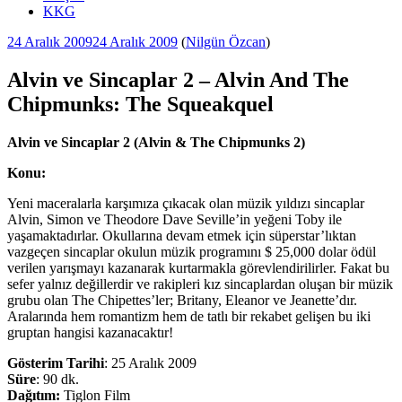
KKG
Yayım
24 Aralık 2009
24 Aralık 2009
(
Nilgün Özcan
)
tarihi
Alvin ve Sincaplar 2 – Alvin And The
Chipmunks: The Squeakquel
Alvin ve Sincaplar 2 (Alvin & The Chipmunks 2)
Konu:
Yeni maceralarla karşımıza çıkacak olan müzik yıldızı sincaplar
Alvin, Simon ve Theodore Dave Seville’in yeğeni Toby ile
yaşamaktadırlar. Okullarına devam etmek için süperstar’lıktan
vazgeçen sincaplar okulun müzik programını $ 25,000 dolar ödül
verilen yarışmayı kazanarak kurtarmakla görevlendirilirler. Fakat bu
sefer yalnız değillerdir ve rakipleri kız sincaplardan oluşan bir müzik
grubu olan The Chipettes’ler; Britany, Eleanor ve Jeanette’dır.
Aralarında hem romantizm hem de tatlı bir rekabet gelişen bu iki
gruptan hangisi kazanacaktır!
Gösterim Tarihi
: 25 Aralık 2009
Süre
: 90 dk.
Dağıtım:
Tiglon Film