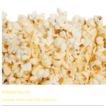
İçeriğe
geç
HaftanınFilmi.com
Haftanın filmini sizler için seçiyoruz…