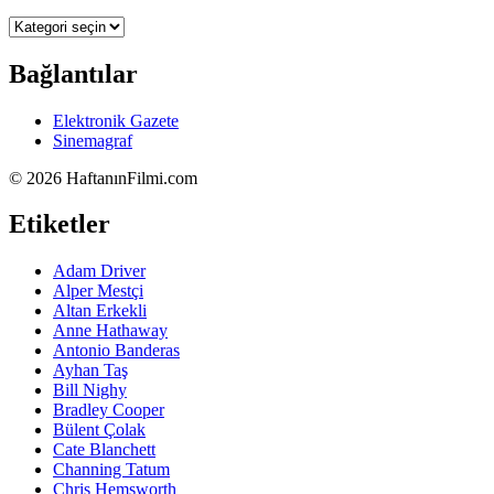
Kategoriler
Bağlantılar
Elektronik Gazete
Sinemagraf
©
2026 HaftanınFilmi.com
Etiketler
Adam Driver
Alper Mestçi
Altan Erkekli
Anne Hathaway
Antonio Banderas
Ayhan Taş
Bill Nighy
Bradley Cooper
Bülent Çolak
Cate Blanchett
Channing Tatum
Chris Hemsworth