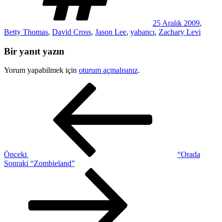
25 Aralık 2009
,
Betty Thomas
,
David Cross
,
Jason Lee
,
yabancı
,
Zachary Levi
Bir yanıt yazın
Yorum yapabilmek için
oturum açmalısınız
.
Yazı
Önceki
Yazı
gezinmesi
Önceki
“Orada
Sonraki
Sonraki
“Zombieland”
Yazı