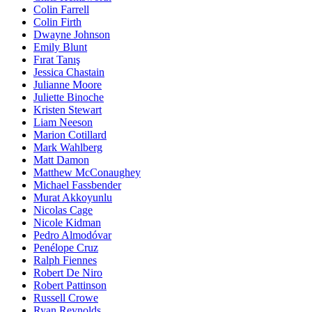
Colin Farrell
Colin Firth
Dwayne Johnson
Emily Blunt
Fırat Tanış
Jessica Chastain
Julianne Moore
Juliette Binoche
Kristen Stewart
Liam Neeson
Marion Cotillard
Mark Wahlberg
Matt Damon
Matthew McConaughey
Michael Fassbender
Murat Akkoyunlu
Nicolas Cage
Nicole Kidman
Pedro Almodóvar
Penélope Cruz
Ralph Fiennes
Robert De Niro
Robert Pattinson
Russell Crowe
Ryan Reynolds