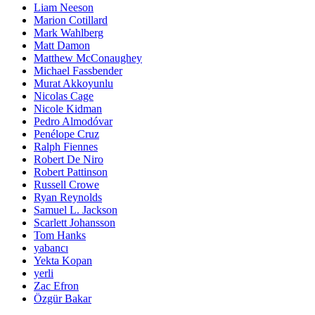
Liam Neeson
Marion Cotillard
Mark Wahlberg
Matt Damon
Matthew McConaughey
Michael Fassbender
Murat Akkoyunlu
Nicolas Cage
Nicole Kidman
Pedro Almodóvar
Penélope Cruz
Ralph Fiennes
Robert De Niro
Robert Pattinson
Russell Crowe
Ryan Reynolds
Samuel L. Jackson
Scarlett Johansson
Tom Hanks
yabancı
Yekta Kopan
yerli
Zac Efron
Özgür Bakar