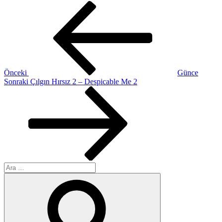
Yazı
Önceki
Yazı
gezinmesi
Önceki
Günce
Sonraki
Sonraki
Çılgın Hırsız 2 – Despicable Me 2
Yazı
Ara:
Ara