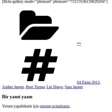
[flickr-gallery mode=”photoset” photoset=”72157636159029204″]
Kategoriler
**
Etiketler
04 Ekim 2013
,
Amber Jaeger
,
Bree Turner
,
Lin Shaye
,
Sam Jaeger
Bir yanıt yazın
Yorum yapabilmek için
oturum açmalısınız
.