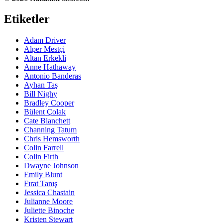
Etiketler
Adam Driver
Alper Mestçi
Altan Erkekli
Anne Hathaway
Antonio Banderas
Ayhan Taş
Bill Nighy
Bradley Cooper
Bülent Çolak
Cate Blanchett
Channing Tatum
Chris Hemsworth
Colin Farrell
Colin Firth
Dwayne Johnson
Emily Blunt
Fırat Tanış
Jessica Chastain
Julianne Moore
Juliette Binoche
Kristen Stewart