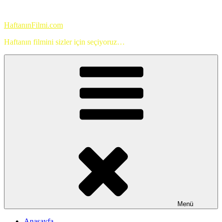
İçeriğe
geç
HaftanınFilmi.com
Haftanın filmini sizler için seçiyoruz…
Menü
Anasayfa