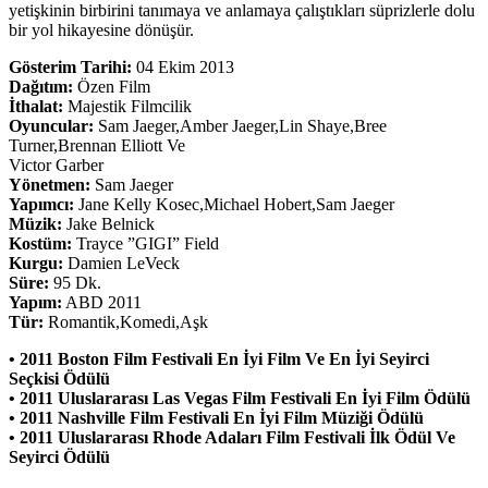
yetişkinin birbirini tanımaya ve anlamaya çalıştıkları süprizlerle dolu
bir yol hikayesine dönüşür.
Gösterim Tarihi:
04 Ekim 2013
Dağıtım:
Özen Film
İthalat:
Majestik Filmcilik
Oyuncular:
Sam Jaeger,Amber Jaeger,Lin Shaye,Bree
Turner,Brennan Elliott Ve
Victor Garber
Yönetmen:
Sam Jaeger
Yapımcı:
Jane Kelly Kosec,Michael Hobert,Sam Jaeger
Müzik:
Jake Belnick
Kostüm:
Trayce ”GIGI” Field
Kurgu:
Damien LeVeck
Süre:
95 Dk.
Yapım:
ABD 2011
Tür:
Romantik,Komedi,Aşk
• 2011 Boston Film Festivali En İyi Film Ve En İyi Seyirci
Seçkisi Ödülü
• 2011 Uluslararası Las Vegas Film Festivali En İyi Film Ödülü
• 2011 Nashville Film Festivali En İyi Film Müziği Ödülü
• 2011 Uluslararası Rhode Adaları Film Festivali İlk Ödül Ve
Seyirci Ödülü