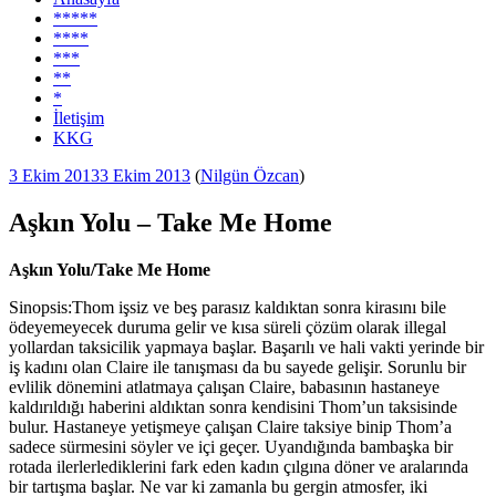
*****
****
***
**
*
İletişim
KKG
Yayım
3 Ekim 2013
3 Ekim 2013
(
Nilgün Özcan
)
tarihi
Aşkın Yolu – Take Me Home
Aşkın Yolu/Take Me Home
Sinopsis:Thom işsiz ve beş parasız kaldıktan sonra kirasını bile
ödeyemeyecek duruma gelir ve kısa süreli çözüm olarak illegal
yollardan taksicilik yapmaya başlar. Başarılı ve hali vakti yerinde bir
iş kadını olan Claire ile tanışması da bu sayede gelişir. Sorunlu bir
evlilik dönemini atlatmaya çalışan Claire, babasının hastaneye
kaldırıldığı haberini aldıktan sonra kendisini Thom’un taksisinde
bulur. Hastaneye yetişmeye çalışan Claire taksiye binip Thom’a
sadece sürmesini söyler ve içi geçer. Uyandığında bambaşka bir
rotada ilerlerlediklerini fark eden kadın çılgına döner ve aralarında
bir tartışma başlar. Ne var ki zamanla bu gergin atmosfer, iki