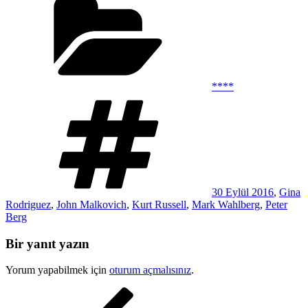
****
Etiketler
30 Eylül 2016
,
Gina
Rodriguez
,
John Malkovich
,
Kurt Russell
,
Mark Wahlberg
,
Peter
Berg
Bir yanıt yazın
Yorum yapabilmek için
oturum açmalısınız
.
Yazı
Önceki
Yazı