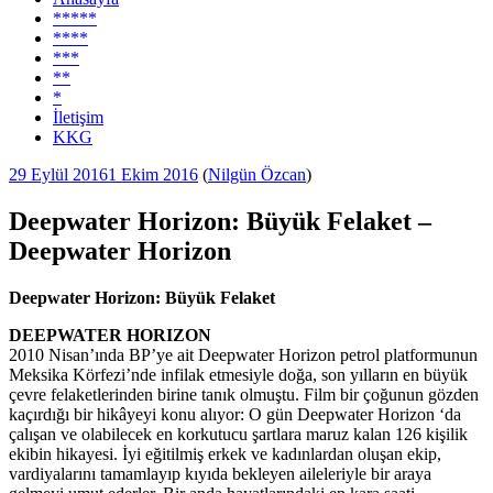
*****
****
***
**
*
İletişim
KKG
Yayım
29 Eylül 2016
1 Ekim 2016
(
Nilgün Özcan
)
tarihi
Deepwater Horizon: Büyük Felaket –
Deepwater Horizon
Deepwater Horizon: Büyük Felaket
DEEPWATER HORIZON
2010 Nisan’ında BP’ye ait Deepwater Horizon petrol platformunun
Meksika Körfezi’nde infilak etmesiyle doğa, son yılların en büyük
çevre felaketlerinden birine tanık olmuştu. Film bir çoğunun gözden
kaçırdığı bir hikâyeyi konu alıyor: O gün Deepwater Horizon ‘da
çalışan ve olabilecek en korkutucu şartlara maruz kalan 126 kişilik
ekibin hikayesi. İyi eğitilmiş erkek ve kadınlardan oluşan ekip,
vardiyalarını tamamlayıp kıyıda bekleyen aileleriyle bir araya