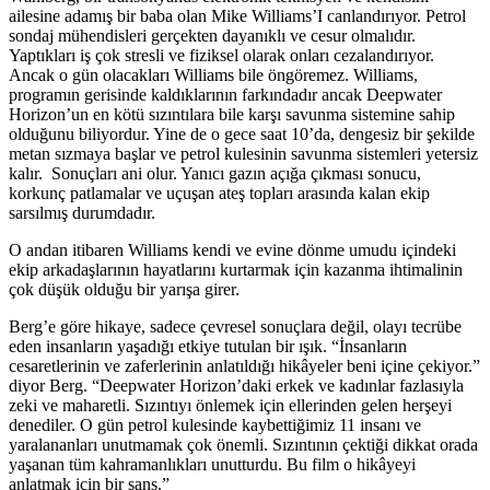
ailesine adamış bir baba olan Mike Williams’I canlandırıyor. Petrol
sondaj mühendisleri gerçekten dayanıklı ve cesur olmalıdır.
Yaptıkları iş çok stresli ve fiziksel olarak onları cezalandırıyor.
Ancak o gün olacakları Williams bile öngöremez. Williams,
programın gerisinde kaldıklarının farkındadır ancak Deepwater
Horizon’un en kötü sızıntılara bile karşı savunma sistemine sahip
olduğunu biliyordur. Yine de o gece saat 10’da, dengesiz bir şekilde
metan sızmaya başlar ve petrol kulesinin savunma sistemleri yetersiz
kalır. Sonuçları ani olur. Yanıcı gazın açığa çıkması sonucu,
korkunç patlamalar ve uçuşan ateş topları arasında kalan ekip
sarsılmış durumdadır.
O andan itibaren Williams kendi ve evine dönme umudu içindeki
ekip arkadaşlarının hayatlarını kurtarmak için kazanma ihtimalinin
çok düşük olduğu bir yarışa girer.
Berg’e göre hikaye, sadece çevresel sonuçlara değil, olayı tecrübe
eden insanların yaşadığı etkiye tutulan bir ışık. “İnsanların
cesaretlerinin ve zaferlerinin anlatıldığı hikâyeler beni içine çekiyor.”
diyor Berg. “Deepwater Horizon’daki erkek ve kadınlar fazlasıyla
zeki ve maharetli. Sızıntıyı önlemek için ellerinden gelen herşeyi
denediler. O gün petrol kulesinde kaybettiğimiz 11 insanı ve
yaralananları unutmamak çok önemli. Sızıntının çektiği dikkat orada
yaşanan tüm kahramanlıkları unutturdu. Bu film o hikâyeyi
anlatmak için bir şans.”