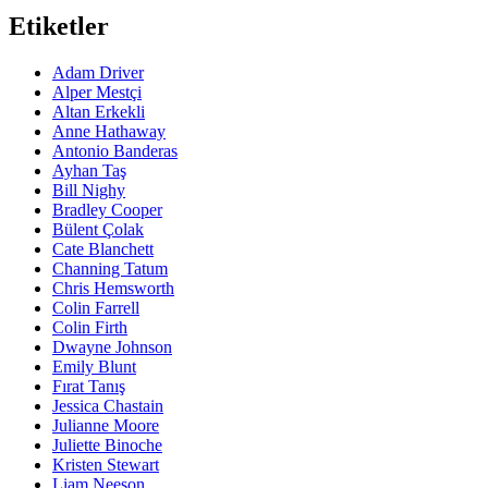
Etiketler
Adam Driver
Alper Mestçi
Altan Erkekli
Anne Hathaway
Antonio Banderas
Ayhan Taş
Bill Nighy
Bradley Cooper
Bülent Çolak
Cate Blanchett
Channing Tatum
Chris Hemsworth
Colin Farrell
Colin Firth
Dwayne Johnson
Emily Blunt
Fırat Tanış
Jessica Chastain
Julianne Moore
Juliette Binoche
Kristen Stewart
Liam Neeson