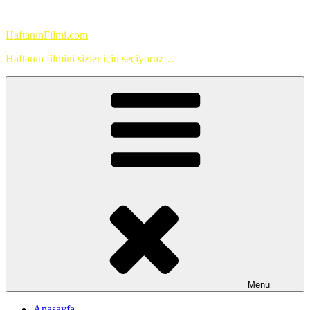
İçeriğe
geç
HaftanınFilmi.com
Haftanın filmini sizler için seçiyoruz…
Menü
Anasayfa