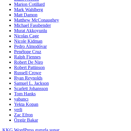
Marion Cotillard
Mark Wahlberg
Matt Damon
Matthew McConaughey
Michael Fassbender
Murat Akkoyunlu
Nicolas Cage
Nicole Kidman
Pedro Almodóvar
Penélope Cruz
Ralph Fiennes
Robert De Niro
Robert Pattinson
Russell Crowe
Ryan Reynolds
Samuel L. Jackson
Scarlett Johansson
Tom Hanks
yabancı
Yekta Kopan
yerli
Zac Efron
Özgür Bakar
KKG
WordPress gururla sunar