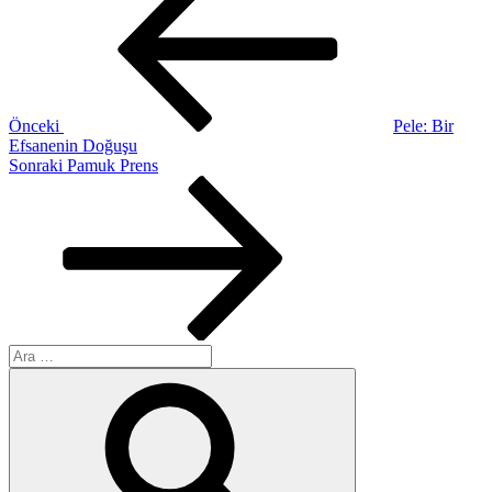
gezinmesi
Önceki
Pele: Bir
Efsanenin Doğuşu
Sonraki
Sonraki
Pamuk Prens
Yazı
Ara:
Ara