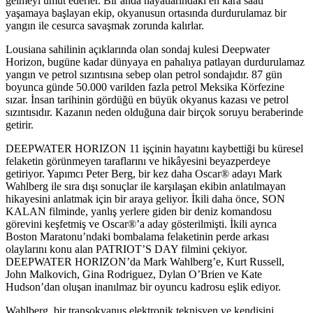
gelmeyi umut ederler. Bir anda hayatlarındaki en kara saati
yaşamaya başlayan ekip, okyanusun ortasında durdurulamaz bir
yangın ile cesurca savaşmak zorunda kalırlar.
Lousiana sahilinin açıklarında olan sondaj kulesi Deepwater
Horizon, bugüne kadar dünyaya en pahalıya patlayan durdurulamaz
yangın ve petrol sızıntısına sebep olan petrol sondajıdır. 87 gün
boyunca günde 50.000 varilden fazla petrol Meksika Körfezine
sızar. İnsan tarihinin gördüğü en büyük okyanus kazası ve petrol
sızıntısıdır. Kazanın neden olduğuna dair birçok soruyu beraberinde
getirir.
DEEPWATER HORIZON 11 işçinin hayatını kaybettiği bu küresel
felaketin görünmeyen taraflarını ve hikâyesini beyazperdeye
getiriyor. Yapımcı Peter Berg, bir kez daha Oscar® adayı Mark
Wahlberg ile sıra dışı sonuçlar ile karşılaşan ekibin anlatılmayan
hikayesini anlatmak için bir araya geliyor. İkili daha önce, SON
KALAN filminde, yanlış yerlere giden bir deniz komandosu
görevini keşfetmiş ve Oscar®’a aday gösterilmişti.
İkili ayrıca
Boston Maratonu’ndaki bombalama felaketinin perde arkası
olaylarını konu alan PATRIOT’S DAY filmini çekiyor.
DEEPWATER HORIZON’da Mark Wahlberg’e, Kurt Russell,
John Malkovich, Gina Rodriguez, Dylan O’Brien ve Kate
Hudson’dan oluşan inanılmaz bir oyuncu kadrosu eşlik ediyor.
Wahlberg, bir transokyanus elektronik teknisyen ve kendisini