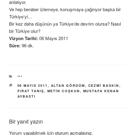
anlatıyor.
Ve hep beraber izlemeye, konuşmaya çağırıyor başka bir
Türkiye’yi…
Bir kez daha düşünün ya Türkiye’de devrim olursa? Nasıl
bir Türkiye olur?
Vizyon Tarihi:
06 Mayıs 2011
Süre:
96 dk.
KATEGORILER
***
ETIKETLER
06 MAYIS 2011
,
ALTAN GÖRDÜM
,
CEZMI BASKIN
,
FIRAT TANIŞ
,
METIN COŞKUN
,
MUSTAFA KENAN
AYBASTI
Bir yanıt yazın
Yorum yapabilmek için
oturum açmalısınız
.