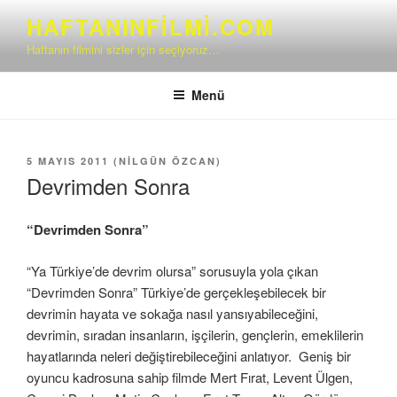
İçeriğe
HAFTANINFILMI.COM
geç
Haftanın filmini sizler için seçiyoruz…
Menü
YAYIM
5 MAYIS 2011
(
NILGÜN ÖZCAN
)
TARIHI
Devrimden Sonra
“Devrimden Sonra”
“Ya Türkiye’de devrim olursa” sorusuyla yola çıkan
“Devrimden Sonra” Türkiye’de gerçekleşebilecek bir
devrimin hayata ve sokağa nasıl yansıyabileceğini,
devrimin, sıradan insanların, işçilerin, gençlerin, emeklilerin
hayatlarında neleri değiştirebileceğini anlatıyor. Geniş bir
oyuncu kadrosuna sahip filmde Mert Fırat, Levent Ülgen,