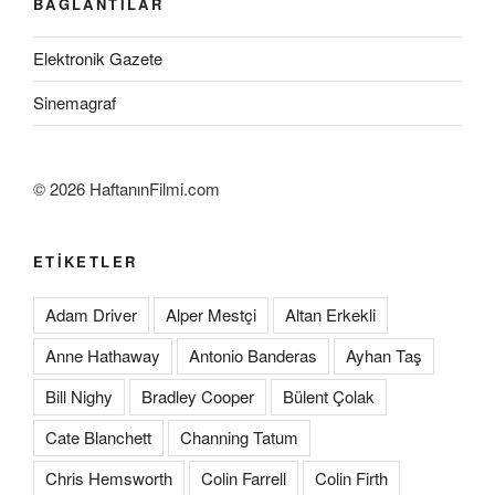
BAĞLANTILAR
Elektronik Gazete
Sinemagraf
©
2026 HaftanınFilmi.com
ETIKETLER
Adam Driver
Alper Mestçi
Altan Erkekli
Anne Hathaway
Antonio Banderas
Ayhan Taş
Bill Nighy
Bradley Cooper
Bülent Çolak
Cate Blanchett
Channing Tatum
Chris Hemsworth
Colin Farrell
Colin Firth