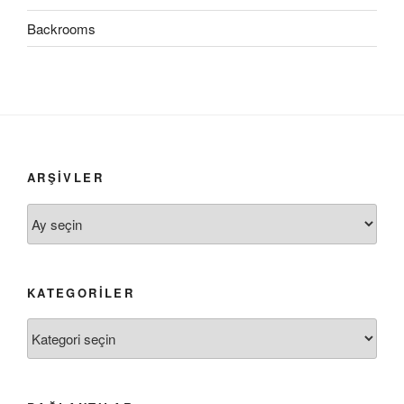
Backrooms
ARŞIVLER
Arşivler
KATEGORILER
Kategoriler