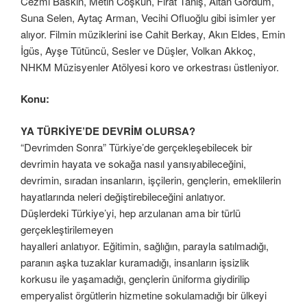
Cezmi Baskın, Metin Coşkun, Fırat Tanış, Altan Gördüm,
Suna Selen, Aytaç Arman, Vecihi Ofluoğlu gibi isimler yer
alıyor. Filmin müziklerini ise Cahit Berkay, Akın Eldes, Emin
İgüs, Ayşe Tütüncü, Sesler ve Düşler, Volkan Akkoç,
NHKM Müzisyenler Atölyesi koro ve orkestrası üstleniyor.
Konu:
YA TÜRKİYE’DE DEVRİM OLURSA?
“Devrimden Sonra” Türkiye’de gerçekleşebilecek bir
devrimin hayata ve sokağa nasıl yansıyabileceğini,
devrimin, sıradan insanların, işçilerin, gençlerin, emeklilerin
hayatlarında neleri değiştirebileceğini anlatıyor.
Düşlerdeki Türkiye’yi, hep arzulanan ama bir türlü
gerçekleştirilemeyen
hayalleri anlatıyor. Eğitimin, sağlığın, parayla satılmadığı,
paranın aşka tuzaklar kuramadığı, insanların işsizlik
korkusu ile yaşamadığı, gençlerin üniforma giydirilip
emperyalist örgütlerin hizmetine sokulamadığı bir ülkeyi