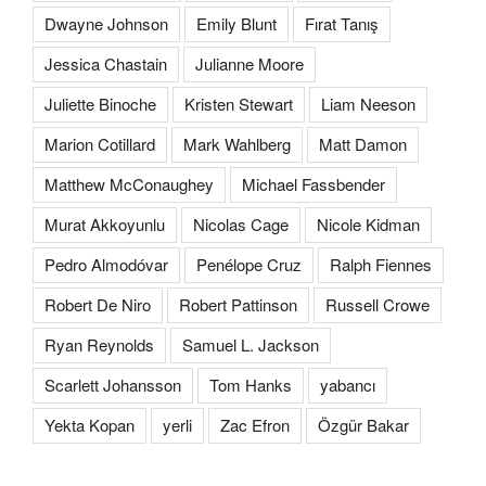
Dwayne Johnson
Emily Blunt
Fırat Tanış
Jessica Chastain
Julianne Moore
Juliette Binoche
Kristen Stewart
Liam Neeson
Marion Cotillard
Mark Wahlberg
Matt Damon
Matthew McConaughey
Michael Fassbender
Murat Akkoyunlu
Nicolas Cage
Nicole Kidman
Pedro Almodóvar
Penélope Cruz
Ralph Fiennes
Robert De Niro
Robert Pattinson
Russell Crowe
Ryan Reynolds
Samuel L. Jackson
Scarlett Johansson
Tom Hanks
yabancı
Yekta Kopan
yerli
Zac Efron
Özgür Bakar