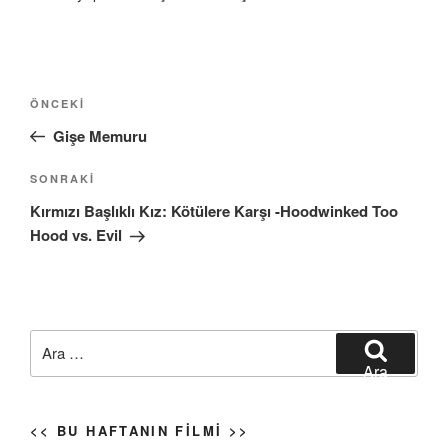
Yazı
Önceki
ÖNCEKI
gezinmesi
Yazı
Gişe Memuru
Sonraki
SONRAKI
Yazı
Kırmızı Başlıklı Kız: Kötülere Karşı -Hoodwinked Too
Hood vs. Evil
Ara:
Ara
<< BU HAFTANIN FILMI >>