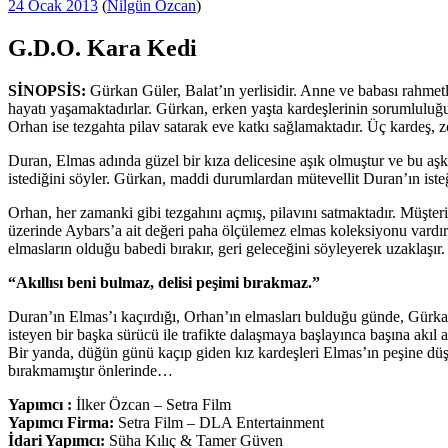
Yayım
24 Ocak 2013
(
Nilgün Özcan
)
tarihi
G.D.O. Kara Kedi
SİNOPSİS:
Gürkan Güler, Balat’ın yerlisidir. Anne ve babası rahmet
hayatı yaşamaktadırlar. Gürkan, erken yaşta kardeşlerinin sorumluluğu
Orhan ise tezgahta pilav satarak eve katkı sağlamaktadır. Üç kardeş, 
Duran, Elmas adında güzel bir kıza delicesine aşık olmuştur ve bu aşkı
istediğini söyler. Gürkan, maddi durumlardan mütevellit Duran’ın iste
Orhan, her zamanki gibi tezgahını açmış, pilavını satmaktadır. Müşteri
üzerinde Aybars’a ait değeri paha ölçülemez elmas koleksiyonu vardır
elmasların olduğu babedi bırakır, geri geleceğini söyleyerek uzaklaşır
“Akıllısı beni bulmaz, delisi peşimi bırakmaz.”
Duran’ın Elmas’ı kaçırdığı, Orhan’ın elmasları bulduğu günde, Gürkan
isteyen bir başka sürücü ile trafikte dalaşmaya başlayınca başına akıl a
Bir yanda, düğün günü kaçıp giden kız kardeşleri Elmas’ın peşine düş
bırakmamıştır önlerinde…
Yapımcı :
İlker Özcan – Setra Film
Yapımcı Firma:
Setra Film – DLA Entertainment
İdari Yapımcı:
Süha Kılıç & Tamer Güven