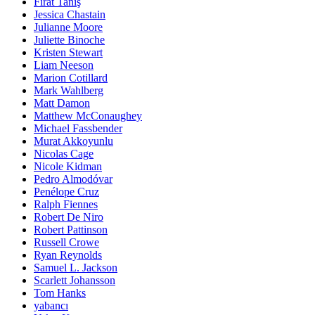
Fırat Tanış
Jessica Chastain
Julianne Moore
Juliette Binoche
Kristen Stewart
Liam Neeson
Marion Cotillard
Mark Wahlberg
Matt Damon
Matthew McConaughey
Michael Fassbender
Murat Akkoyunlu
Nicolas Cage
Nicole Kidman
Pedro Almodóvar
Penélope Cruz
Ralph Fiennes
Robert De Niro
Robert Pattinson
Russell Crowe
Ryan Reynolds
Samuel L. Jackson
Scarlett Johansson
Tom Hanks
yabancı