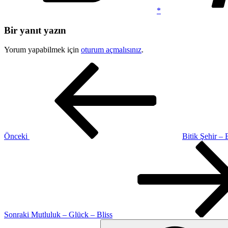
*
Bir yanıt yazın
Yorum yapabilmek için
oturum açmalısınız
.
Yazı
Önceki
Yazı
gezinmesi
Önceki
Bitik Şehir –
Sonraki
Yazı
Sonraki
Mutluluk – Glück – Bliss
Ara: