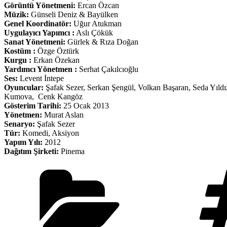
Görüntü Yönetmeni:
Ercan Özcan
Müzik:
Günseli Deniz & Bayülken
Genel Koordinatör:
Uğur Atukman
Uygulayıcı Yapımcı :
Aslı Çökük
Sanat Yönetmeni:
Gürlek & Rıza Doğan
Kostüm :
Özge Öztürk
Kurgu :
Erkan Özekan
Yardımcı Yönetmen :
Serhat Çakılcıoğlu
Ses:
Levent İntepe
Oyuncular:
Şafak Sezer, Serkan Şengül, Volkan Başaran, Seda Yıl
Kumova, Cenk Kangöz
Gösterim Tarihi:
25 Ocak 2013
Yönetmen:
Murat Aslan
Senaryo:
Şafak Sezer
Tür:
Komedi, Aksiyon
Yapım Yılı:
2012
Dağıtım Şirketi:
Pinema
Kategoriler