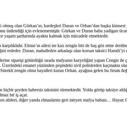
li olmuş olan Gürkan’ın, kardeşleri Duran ve Orhan’dan başka kimsesi 
nu üstlendiği için evlenememiştir. Gürkan ve Duran baba yadigarı ticari
zor yaşam şartlarında ayakta kalmak için mücadele etmektedir.
 karşılıklıdır. Elmas’ın ailesi ise kızı zengin biri ile baş göz etme der
ğini rededer. Duran, mahalleden arkadaşı olan korsan taksici Hamdi’yi d
lerine siparişi götürdüğü sırada mafyanın kuryeliğini yapan Cengiz ile 
. Üzerindeki emanet yüzünden peşindeki sivil polislerden kaçmakta olan
. Sürekli zengin olma hayalleri kuran Orhan, ayağına gelen bu fırsatı de
 hiçbir şeyden habersiz taksisini sürmektedir. Yolda görüp taksiye ald
lmaz bir iş açar.
en abileri, diğer yanda elmaslarını geri isteyen mafya babası… Hayat; 