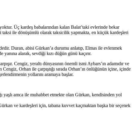
yoktur. Üç kardeş babalarından kalan Balat’taki evlerinde bekar
 taksi ile dönüşümlü olarak taksicilik yapmakta, en küçük kardeşleri
dindedir. Duran, abisi Gürkan’a durumu anlatıp, Elmas ile evlenmek
e yanına alarak, sevdiği kızı düğün günü kaçırır.
çarpışır. Cengiz, yeraltı dünyasının önemli ismi Aybars’ın adamıdır ve
 Cengiz, Orhan ile çarpıştığı sırada Orhan’ın önlüğünün içine, içinde
ğerlendirmenin yollarını aramaya başlar.
ığı yaşlı amca ile muhabbet etmekte olan Gürkan, kendisinden yol
Gürkan ve kardeşleri için, tabana kuvvet kaçmaktan başka bir seçenek