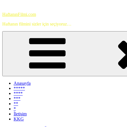
İçeriğe
geç
HaftanınFilmi.com
Haftanın filmini sizler için seçiyoruz…
Anasayfa
*****
****
***
**
*
İletişim
KKG