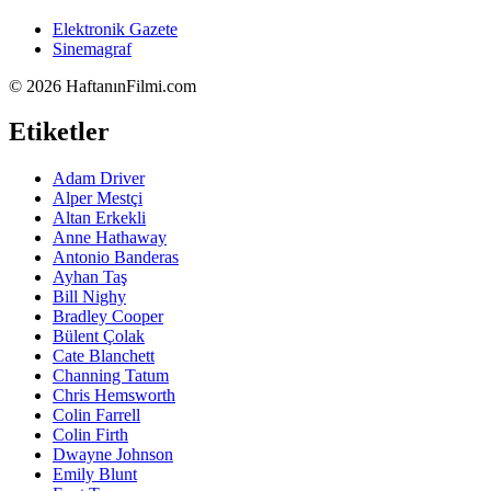
Elektronik Gazete
Sinemagraf
©
2026 HaftanınFilmi.com
Etiketler
Adam Driver
Alper Mestçi
Altan Erkekli
Anne Hathaway
Antonio Banderas
Ayhan Taş
Bill Nighy
Bradley Cooper
Bülent Çolak
Cate Blanchett
Channing Tatum
Chris Hemsworth
Colin Farrell
Colin Firth
Dwayne Johnson
Emily Blunt