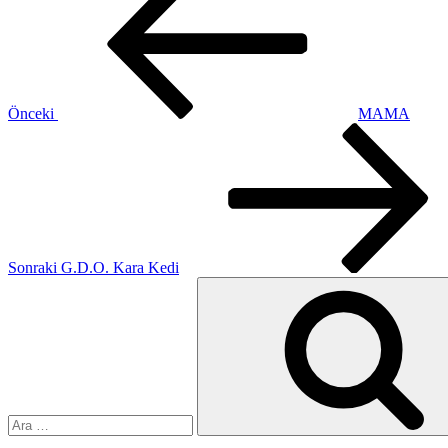
gezinmesi
Önceki
MAMA
Sonraki
Yazı
Sonraki
G.D.O. Kara Kedi
Ara: