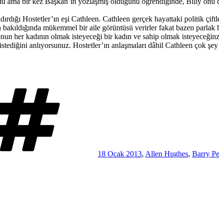
du ama bir kez Başkan’ın yozlaşmış olduğunu öğrendiğinde, Billy onu du
dığı Hostetler’ın eşi Cathleen. Cathleen gerçek hayattaki politik çiftler
n bakıldığında mükemmel bir aile görüntüsü verirler fakat bazen parlak b
 onun her kadının olmak isteyeceği bir kadın ve sahip olmak isteyeceği
stediğini anlıyorsunuz. Hostetler’ın anlaşmaları dâhil Cathleen çok şey
Etiketler
18 Ocak 2013
,
Allen Hughes
,
Barry P