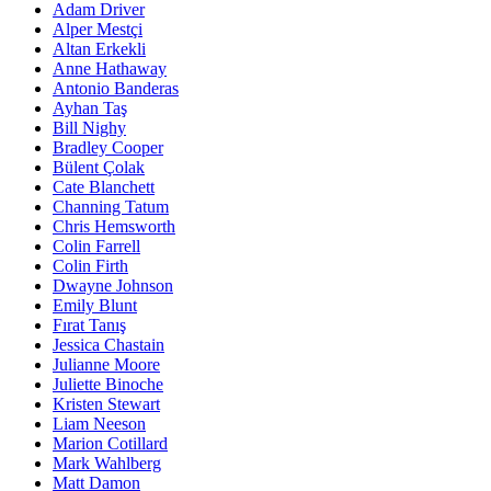
Adam Driver
Alper Mestçi
Altan Erkekli
Anne Hathaway
Antonio Banderas
Ayhan Taş
Bill Nighy
Bradley Cooper
Bülent Çolak
Cate Blanchett
Channing Tatum
Chris Hemsworth
Colin Farrell
Colin Firth
Dwayne Johnson
Emily Blunt
Fırat Tanış
Jessica Chastain
Julianne Moore
Juliette Binoche
Kristen Stewart
Liam Neeson
Marion Cotillard
Mark Wahlberg
Matt Damon