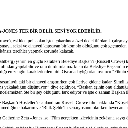
ONES TEK BİR DELİL SENİ YOK EDEBİLİR.
e), eskiden polis olan işten çıkarılınca özel dedektif olarak çalışmay
laşmayı, seksi ve cinayeti kapsayan bir komplo olduğunu çok geçmeden an
imkânsız tercihler yapmak zorunda kalacak.
 Wahlberg) şehrin en güçlü karakteri Belediye Başkan’ı (Russell Crowe)
i tarafından yapılabilir ve onu durdurulamaz kılan da Belediye Başkan’ın
ğı en zengin karakterlerden biri. Oscar adaylığı olan oyuncu “Filmin s
aşarılıydı taki bir cinayeti araştırırken çok ileriye gidene kadar. Şimdi
şans yakaladığını düşünüyor.” diye açıklıyor. “Başkan eşinin onu aldattı
ncelemekten öte bir şey olduğunu fark ediyor ve işte o zaman Başkan ile 
iye Başkan’ı Hostetler’ı canlandıran Russell Crowe film hakkında “Köşel
kilenmediğime bakarım ve ‘Bitik Şehir’in senaryosunu okurken heyecanl
Catherine Zeta –Jones ise “Film gerçekten izleyicinin zekâsına saygı du