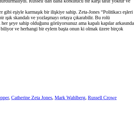
rdurmalıydı. Russell’dan daha korkutucu bir karşı taraf yoktur ve
 gibi eşiyle karmaşık bir ilişkiye sahip. Zeta-Jones “Politikacı eşleri
ir ışık skandalı ve yozlaşmayı ortaya çıkarabilir. Bu rolü
nz her şeye sahip olduğunu görüyorsunuz ama kapalı kapılar arkasında
 biliyor ve herhangi bir eylem başta onun ki olmak üzere birçok
epper
,
Catherine Zeta Jones
,
Mark Wahlberg
,
Russell Crowe