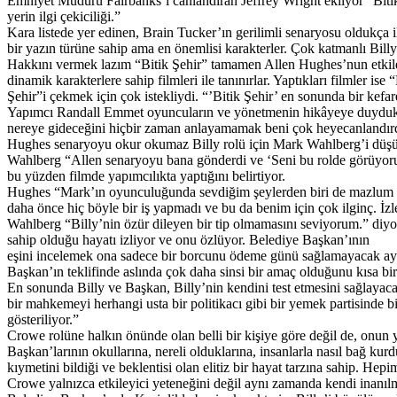
Emniyet Müdürü Fairbanks’i canlandıran Jeffrey Wright ekliyor “Bitik
yerin ilgi çekiciliği.”
Kara listede yer edinen, Brain Tucker’ın gerilimli senaryosu oldukça
bir yazın türüne sahip ama en önemlisi karakterler. Çok katmanlı Billy
Hakkını vermek lazım “Bitik Şehir” tamamen Allen Hughes’nun etkileyic
dinamik karakterlere sahip filmleri ile tanınırlar. Yaptıkları filmler 
Şehir”i çekmek için çok istekliydi. “’Bitik Şehir’ en sonunda bir kefar
Yapımcı Randall Emmet oyuncuların ve yönetmenin hikâyeye duydukları
nereye gideceğini hiçbir zaman anlayamamak beni çok heyecanlandırd
Hughes senaryoyu okur okumaz Billy rolü için Mark Wahlberg’i düşünd
Wahlberg “Allen senaryoyu bana gönderdi ve ‘Seni bu rolde görüyorum, 
bu yüzden filmde yapımcılıkta yaptığını belirtiyor.
Hughes “Mark’ın oyunculuğunda sevdiğim şeylerden biri de mazlum kiş
daha önce hiç böyle bir iş yapmadı ve bu da benim için çok ilginç. İzle
Wahlberg “Billy’nin özür dileyen bir tip olmamasını seviyorum.” diyor
sahip olduğu hayatı izliyor ve onu özlüyor. Belediye Başkan’ının
eşini incelemek ona sadece bir borcunu ödeme günü sağlamayacak aynı
Başkan’ın teklifinde aslında çok daha sinsi bir amaç olduğunu kısa bi
En sonunda Billy ve Başkan, Billy’nin kendini test etmesini sağlaya
bir mahkemeyi herhangi usta bir politikacı gibi bir yemek partisinde 
gösteriliyor.”
Crowe rolüne halkın önünde olan belli bir kişiye göre değil de, onun 
Başkan’larının okullarına, nereli olduklarına, insanlarla nasıl bağ ku
kıymetini bildiği ve beklentisi olan elitiz bir hayat tarzına sahip. Hep
Crowe yalnızca etkileyici yeteneğini değil aynı zamanda kendi inanılma