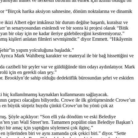
sıyan ihanet ve herkesin birbirini alt etmek için azimli olduğu bir
lıyor “Birçok harika aksiyon sahnesine, dönüm noktalarına ve dinamik
ikizi Albert eğer imkânsız bir durum değilse başarılı, kuralsız ve
ker’ın senaryosundan esinlendi ve bir sonra ki projesi olarak “Bitik
yan bir olay için ne kadar ileriye gidebileceğini kestiremiyoruz.”
ş kişileri anlatan filmleri sevmişimdir.” diyor Emmett. “Hikâyenin
Şehir”in yapım yolculuğuna başladık.”
Ayrıca Mark Wahlberg karakter ve materyal ile bir bağ hissettiğini ve
a cazibeli bir şeyler var ve güldüğünde tüm odayı aydınlatıyor. Mark
rolü için en gerekli olan şey.”
yor. Brooklyn’de sahip olduğu dedektiflik bürosundan şehri ve eskiden
ki hiç kullanılmamış kaynakları kullanmasını sağlayacak.
nın çarpıcı olacağını biliyordu. Crowe ile ilk görüşmesinde Crowe’un
 için en büyük sürpriz buydu çünkü Crowe’un bu yönü çok az
mış. Şöyle açıklıyor: “Son elli yıla döndüm ve eski Belediye
ens’ten yarı Wall Street’ten. Tamamen popülist olan Belediye Başkan’ı
iyi bir amaç için yaptığını söylemesi çok ilginç.”
n iyilerinden biri ve aynı zamanda çok çekici biri.” diyor. “Sette