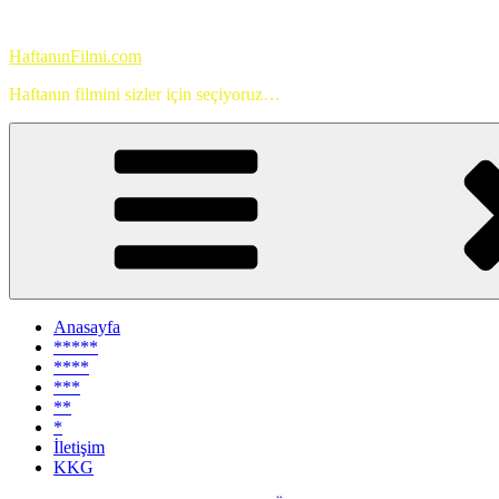
İçeriğe
geç
HaftanınFilmi.com
Haftanın filmini sizler için seçiyoruz…
Anasayfa
*****
****
***
**
*
İletişim
KKG