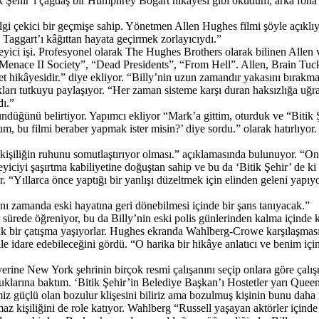
 Şehir’i çağdaş bir Humphrey Bogart hikâyesi gibi okudum, arka fona yan
 ilgi çekici bir geçmişe sahip. Yönetmen Allen Hughes filmi şöyle açık
 Taggart’ı kâğıttan hayata geçirmek zorlayıcıydı.”
i işi. Profesyonel olarak The Hughes Brothers olarak bilinen Allen ve 
ise “Menace II Society”, “Dead Presidents”, “From Hell”. Allen, Brain Tuc
et hikâyesidir.” diye ekliyor. “Billy’nin uzun zamandır yakasını bırakma
 tutkuyu paylaşıyor. “Her zaman sisteme karşı duran haksızlığa uğramı
ı.”
üğünü belirtiyor. Yapımcı ekliyor “Mark’a gittim, oturduk ve “Bitik 
bu filmi beraber yapmak ister misin?’ diye sordu.” olarak hatırlıyor. 
iliğin ruhunu somutlaştırıyor olması.” açıklamasında bulunuyor. “Ond
yiciyi şaşırtma kabiliyetine doğuştan sahip ve bu da ‘Bitik Şehir’ de ki 
. “Yıllarca önce yaptığı bir yanlışı düzeltmek için elinden geleni yapı
 zamanda eski hayatına geri dönebilmesi içinde bir şans tanıyacak.”
r sürede öğreniyor, bu da Billy’nin eski polis günlerinden kalma içinde 
cak bir çatışma yaşıyorlar. Hughes ekranda Wahlberg-Crowe karşılaşması
bile idare edebileceğini gördü. “O harika bir hikâye anlatıcı ve benim
yerine New York şehrinin birçok resmi çalışanını seçip onlara göre çalış
rduklarına baktım. ‘Bitik Şehir’in Belediye Başkan’ı Hostetler yarı Que
imiz güçlü olan bozulur klişesini biliriz ama bozulmuş kişinin bunu daha 
z kişiliğini de role katıyor. Wahlberg “Russell yaşayan aktörler içinde e