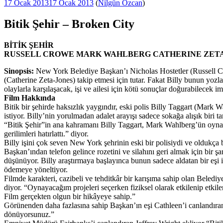
Yayım
17 Ocak 2013
17 Ocak 2013
(
Nilgün Özcan
)
tarihi
Bitik Şehir – Broken City
BİTİK ŞEHİR
RUSSELL CROWE MARK WAHLBERG CATHERINE ZETA-J
Sinopsis:
New York Belediye Başkan’ı Nicholas Hostetler (Russell Crow
(Catherine Zeta-Jones) takip etmesi için tutar. Fakat Billy bunun yoz
olaylarla karşılaşacak, işi ve ailesi için kötü sonuçlar doğurabilecek 
Film Hakkında
Bitik bir şehirde haksızlık yaygındır, eski polis Billy Taggart (Mark
istiyor. Billy’nin yorulmadan adalet arayışı sadece sokağa alışık bir
“Bitik Şehir”in ana kahramanı Billy Taggart, Mark Wahlberg’ün oynadı
gerilimleri hatırlattı.” diyor.
Billy işini çok seven New York şehrinin eski bir polisiydi ve oldukça b
Başkan’ından telefon gelince rozetini ve silahını geri almak için bir 
düşünüyor. Billy araştırmaya başlayınca bunun sadece aldatan bir eşi i
ödemeye yöneltiyor.
Filmde karakteri, cazibeli ve tehditkâr bir karışıma sahip olan Beled
diyor. “Oynayacağım projeleri seçerken fiziksel olarak etkilenip et
Film gerçekten olgun bir hikâyeye sahip.”
Görünenden daha fazlasına sahip Başkan’ın eşi Cathleen’i canlandıran 
dönüyorsunuz.”