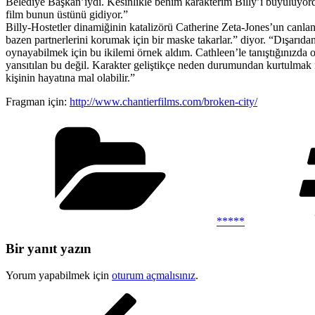
Belediye Başkan’ıydı. Kesinlikle benim karakterim Billy’i büyülüyor
film bunun üstünü gidiyor.”
Billy-Hostetler dinamiğinin katalizörü Catherine Zeta-Jones’un canlandır
bazen partnerlerini korumak için bir maske takarlar.” diyor. “Dışarıda
oynayabilmek için bu ikilemi örnek aldım. Cathleen’le tanıştığınızda
yansıtılan bu değil. Karakter geliştikçe neden durumundan kurtulmak i
kişinin hayatına mal olabilir.”
Fragman için:
http://www.chantierfilms.com/broken-city/
Kategoriler
*****
Bir yanıt yazın
Yorum yapabilmek için
oturum açmalısınız
.
Yazı
Önceki
Yazı