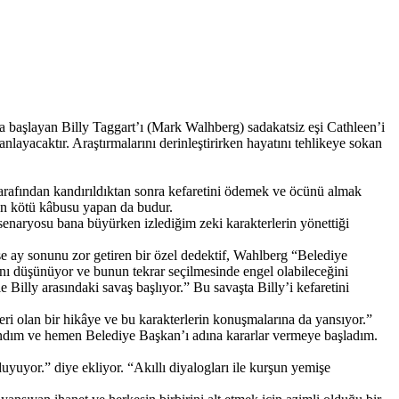
a başlayan Billy Taggart’ı (Mark Walhberg) sadakatsiz eşi Cathleen’i
layacaktır. Araştırmalarını derinleştirirken hayatını tehlikeye sokan
 tarafından kandırıldıktan sonra kefaretini ödemek ve öcünü almak
 en kötü kâbusu yapan da budur.
enaryosu bana büyürken izlediğim zeki karakterlerin yönettiği
 ise ay sonunu zor getiren bir özel dedektif, Wahlberg “Belediye
ğını düşünüyor ve bunun tekrar seçilmesinde engel olabileceğini
Billy arasındaki savaş başlıyor.” Bu savaşta Billy’i kefaretini
eri olan bir hikâye ve bu karakterlerin konuşmalarına da yansıyor.”
andım ve hemen Belediye Başkan’ı adına kararlar vermeye başladım.
yuyor.” diye ekliyor. “Akıllı diyalogları ile kurşun yemişe