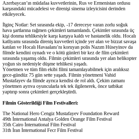
Azerbaycan’ın müdafaa kuvvetlerinin, Rus ve Ermenistan ordusu
karşısındaki mücadelesi ve direnişi sinema izleyicisini derinden
etkileyecek.
İlginç Notlar: Set sırasında ekip, -17 dereceye varan zorlu soğuk
hava şartlarına rağmen çekimleri tamamlandı. Çekimler sırasında üç
kişi donma tehlikesiyle karşı karşıya kaldı ve hastanelik oldu. Hocalı
katliyamı sırasında direniş kuvvetleri içinde yer alan ve bizzat savaşa
katılan ve Hocalı Havaalanı’nı koruyan polis Nazım Hüseyinov da
filmde kendini oynadı ve o kötü günleri bir kez de film çekimleri
sırasında yaşamış oldu.
Filmin çekimleri sırasında yer alan helikopter
yoğun sis nedeniyle düşme tehlikesi yaşadı.
Yönetmen ve tüm film ekibi filmi tamamlayabilmek için aralıksız
gece-gündüz 75 gün sette yaşadı. Filmin yönetmeni Vahid
Mustafayev da filmde ayrıca kendisi de rol aldı. Çekim zamanı
yönetmen ayrıva oyuncularla tek tek ilgilenerek, önce tatbikat
yaptırıp sonra çekimleri gerçekleştirdi.
Filmin Gösterildiği Film Festivalleri:
The National Hero Cengiz Mustafayev Foundation Reward
49th İnternational Antalya Golden Orange Film Festival
35th Cairo İnternational Film Festival
31th İran İnternational Fecr Film Festival