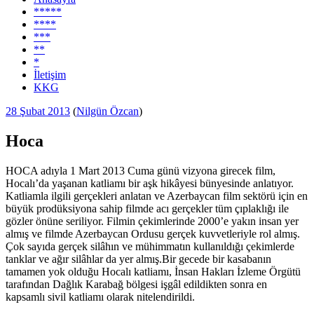
*****
****
***
**
*
İletişim
KKG
Yayım
28 Şubat 2013
(
Nilgün Özcan
)
tarihi
Hoca
HOCA adıyla 1 Mart 2013 Cuma günü vizyona girecek film,
Hocalı’da yaşanan katliamı bir aşk hikâyesi bünyesinde anlatıyor.
Katliamla ilgili gerçekleri anlatan ve Azerbaycan film sektörü için en
büyük prodüksiyona sahip filmde acı gerçekler tüm çıplaklığı ile
gözler önüne seriliyor. Filmin çekimlerinde 2000’e yakın insan yer
almış ve filmde Azerbaycan Ordusu gerçek kuvvetleriyle rol almış.
Çok sayıda gerçek silâhın ve mühimmatın kullanıldığı çekimlerde
tanklar ve ağır silâhlar da yer almış.Bir gecede bir kasabanın
tamamen yok olduğu Hocalı katliamı, İnsan Hakları İzleme Örgütü
tarafından Dağlık Karabağ bölgesi işgâl edildikten sonra en
kapsamlı sivil katliamı olarak nitelendirildi.