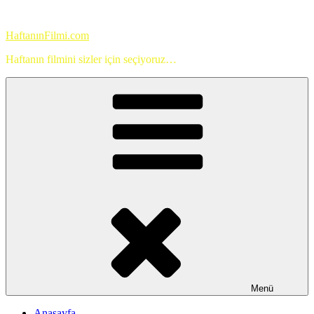
İçeriğe
geç
HaftanınFilmi.com
Haftanın filmini sizler için seçiyoruz…
Menü
Anasayfa