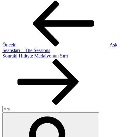
Yazı
Önceki
Yazı
gezinmesi
Önceki
Aşk
Seansları – The Sessions
Sonraki
Sonraki
Hititya: Madalyonun Sırrı
Yazı
Ara:
Ara