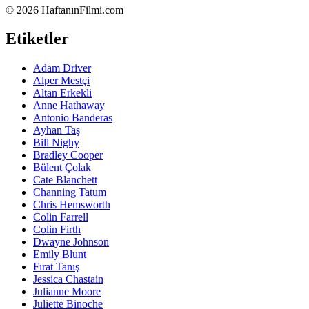
©
2026 HaftanınFilmi.com
Etiketler
Adam Driver
Alper Mestçi
Altan Erkekli
Anne Hathaway
Antonio Banderas
Ayhan Taş
Bill Nighy
Bradley Cooper
Bülent Çolak
Cate Blanchett
Channing Tatum
Chris Hemsworth
Colin Farrell
Colin Firth
Dwayne Johnson
Emily Blunt
Fırat Tanış
Jessica Chastain
Julianne Moore
Juliette Binoche