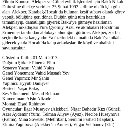
Filmin Konusu: Alekper ve Günel evlilik işlemleri için Bakü Nikah
Dairesi’ne dilekçe veririler. 25 Şubat 1992 tarihine nikâh için gün
alan Alekper, Karabağ-Hocalı’da bulunan keşif subayı olarak görev
yaptığı bölüğüne geri döner. Düğün günü tüm hazırlıkları
tamamlayıp, damatlığını giyerek Bakü’ye gitmeye hazırlanan
Alekper, arkadaşları Yura Çyornıy, Arzu ve akrabaları Hocalı’nın
Ermeniler tarafından ablukaya alındığını görürler. Alekper, zor bir
seçim ile karşı karşıyadır. Ya üzerindeki damatlıkla Bakü’ye nikâha
gidecek ya da Hocalı’da kalıp arkadaşları ile köyü ve ahalisini
savunacaktır.
Gösterim Tarihi: 01 Mart 2013
Dağıtım Şirketi: Pinema Film
Senaryo Yazarı: Vahid Nakış
Genel Yönetmen: Vahid Mustafa Yev
Genel Yapımcı: Mir Şahin
Yapımcı: Eyyub Danışver
Besteci: Yaşar Bakış
Ses Yönetmeni: Mesud Behnam
Kameraman: Afşin Alizade
Montaj: Elşad Rahimov
Oyuncular: İlgar Musayev (Alekber), Nigar Bahadır Kızı (Günel),
Azer Aydemir (Yura), Telman Aliyev (Ayaz), Necibe Hüseynova
(Fatma), Mina Sovetski (Mehriban), Semimi Farhad (Kaptan),
Elmira Yagubova (Alekber’in Annesi), Vugar Velihanov (Elif)