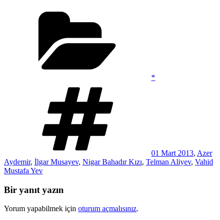
Kategoriler
*
Etiketler
01 Mart 2013
,
Azer
Aydemir
,
İlgar Musayev
,
Nigar Bahadır Kızı
,
Telman Aliyev
,
Vahid
Mustafa Yev
Bir yanıt yazın
Yorum yapabilmek için
oturum açmalısınız
.