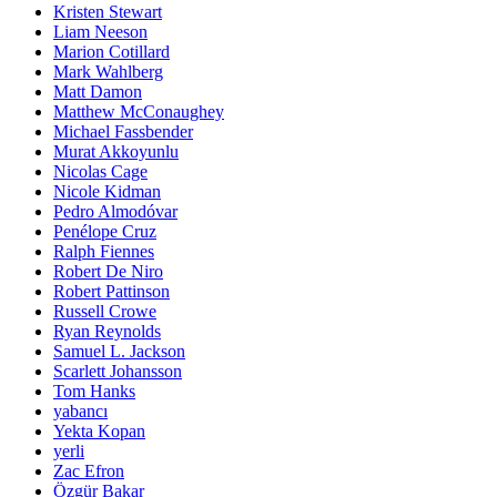
Kristen Stewart
Liam Neeson
Marion Cotillard
Mark Wahlberg
Matt Damon
Matthew McConaughey
Michael Fassbender
Murat Akkoyunlu
Nicolas Cage
Nicole Kidman
Pedro Almodóvar
Penélope Cruz
Ralph Fiennes
Robert De Niro
Robert Pattinson
Russell Crowe
Ryan Reynolds
Samuel L. Jackson
Scarlett Johansson
Tom Hanks
yabancı
Yekta Kopan
yerli
Zac Efron
Özgür Bakar