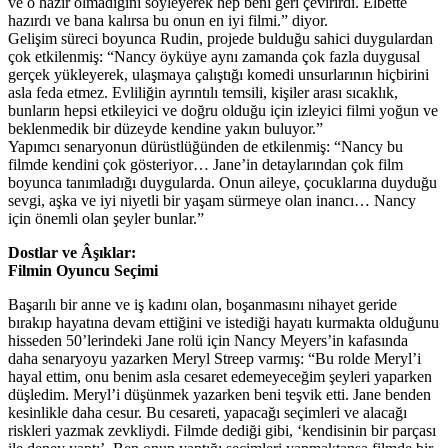
ve o hazır olmadığını söyleyerek hep beni geri çevirirdi. Elbette
hazırdı ve bana kalırsa bu onun en iyi filmi.” diyor.
Gelişim süreci boyunca Rudin, projede bulduğu sahici duygulardan
çok etkilenmiş: “Nancy öyküye aynı zamanda çok fazla duygusal
gerçek yükleyerek, ulaşmaya çalıştığı komedi unsurlarının hiçbirini
asla feda etmez. Evliliğin ayrıntılı temsili, kişiler arası sıcaklık,
bunların hepsi etkileyici ve doğru olduğu için izleyici filmi yoğun ve
beklenmedik bir düzeyde kendine yakın buluyor.”
Yapımcı senaryonun dürüstlüğünden de etkilenmiş: “Nancy bu
filmde kendini çok gösteriyor… Jane’in detaylarından çok film
boyunca tanımladığı duygularda. Onun aileye, çocuklarına duyduğu
sevgi, aşka ve iyi niyetli bir yaşam sürmeye olan inancı… Nancy
için önemli olan şeyler bunlar.”
Dostlar ve Âşıklar:
Filmin Oyuncu Seçimi
Başarılı bir anne ve iş kadını olan, boşanmasını nihayet geride
bırakıp hayatına devam ettiğini ve istediği hayatı kurmakta olduğunu
hisseden 50’lerindeki Jane rolü için Nancy Meyers’in kafasında
daha senaryoyu yazarken Meryl Streep varmış: “Bu rolde Meryl’i
hayal ettim, onu benim asla cesaret edemeyeceğim şeyleri yaparken
düşledim. Meryl’i düşünmek yazarken beni teşvik etti. Jane benden
kesinlikle daha cesur. Bu cesareti, yapacağı seçimleri ve alacağı
riskleri yazmak zevkliydi. Filmde dediği gibi, ‘kendisinin bir parçası