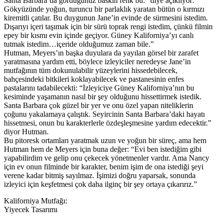
Santa Barbara’da gördüğünüz baskın renk bu.” diye açıklıyor: “
Gökyüzünde yoğun, turuncu bir parlaklık yaratan bütün o kırmızı
kiremitli çatılar. Bu duygunun Jane’in evinde de sürmesini istedim.
Dışarıyı içeri taşımak için bir sürü toprak rengi istedim, çünkü filmin
epey bir kısmı evin içinde geçiyor. Güney Kaliforniya’yı canlı
tutmak istedim…içeride olduğumuz zaman bile.”
Hutman, Meyers’ın başka duyulara da yayılan görsel bir zarafet
yaratmasına yardım etti, böylece izleyiciler neredeyse Jane’in
mutfağının tüm dokunulabilir yüzeylerini hissedebilecek,
bahçesindeki bitkileri koklayabilecek ve pastanesinin enfes
pastalarını tadabilecekti: “İzleyiciye Güney Kaliforniya’nın bu
kesiminde yaşamanın nasıl bir şey olduğunu hissettirmek istedik.
Santa Barbara çok güzel bir yer ve onu özel yapan niteliklerin
çoğunu yakalamaya çalıştık. Seyircinin Santa Barbara’daki hayatı
hissetmesi, onun bu karakterlerle özdeşleşmesine yardım edecektir.”
diyor Hutman.
Bu pitoresk ortamları yaratmak uzun ve yoğun bir süreç, ama hem
Hutman hem de Meyers için buna değer: “Evi ben istediğim gibi
yapabilirdim ve gelip onu çekecek yönetmenler vardır. Ama Nancy
için ev onun filminde bir karakter, benim işim de ona istediği şeyi
verene kadar bitmiş sayılmaz. İşimizi doğru yaparsak, sonunda
izleyici için keşfetmesi çok daha ilginç bir şey ortaya çıkarırız.”
Kaliforniya Mutfağı:
Yiyecek Tasarımı