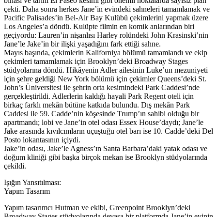
binası ve tarihi El Paseo kesimi gibi önemli noktalarda sayısız plan
çekti. Daha sonra herkes Jane’in evindeki sahneleri tamamlamak ve
Pacific Palisades’in Bel-Air Bay Kulübü çekimlerini yapmak üzere
Los Angeles’a döndü. Kulüpte filmin en komik anlarından biri
geçiyordu: Lauren’in nişanlısı Harley rolündeki John Krasinski’nin
Jane’le Jake’in bir ilişki yaşadığını fark ettiği sahne.
Mayıs başında, çekimlerin Kaliforniya bölümü tamamlandı ve ekip
çekimleri tamamlamak için Brooklyn’deki Broadway Stages
stüdyolarına döndü. Hikâyenin Adler ailesinin Luke’un mezuniyeti
için şehre geldiği New York bölümü için çekimler Queens’deki St.
John’s Üniversitesi ile şehrin orta kesimindeki Park Caddesi’nde
gerçekleştirildi. Adlerlerin kaldığı hayali Park Regent oteli için
birkaç farklı mekân bütüne katkıda bulundu. Dış mekân Park
Caddesi ile 59. Cadde’nin köşesinde Trump’ın sahibi olduğu bir
apartmandı; lobi ve Jane’in otel odası Essex House’daydı; Jane’le
Jake arasında kıvılcımların uçuştuğu otel barı ise 10. Cadde’deki Del
Posto lokantasının içiydi.
Jake’in odası, Jake’le Agness’ın Santa Barbara’daki yatak odası ve
doğum kliniği gibi başka birçok mekan ise Brooklyn stüdyolarında
çekildi.
Işığın Yansıtılması:
Yapım Tasarım
Yapım tasarımcı Hutman ve ekibi, Greenpoint Brooklyn’deki
Broadway Stages stüdyolarında devasa bir platformda Jane’in evinin