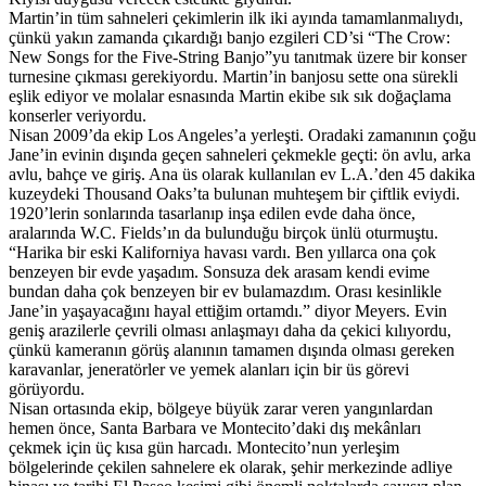
Martin’in tüm sahneleri çekimlerin ilk iki ayında tamamlanmalıydı,
çünkü yakın zamanda çıkardığı banjo ezgileri CD’si “The Crow:
New Songs for the Five-String Banjo”yu tanıtmak üzere bir konser
turnesine çıkması gerekiyordu. Martin’in banjosu sette ona sürekli
eşlik ediyor ve molalar esnasında Martin ekibe sık sık doğaçlama
konserler veriyordu.
Nisan 2009’da ekip Los Angeles’a yerleşti. Oradaki zamanının çoğu
Jane’in evinin dışında geçen sahneleri çekmekle geçti: ön avlu, arka
avlu, bahçe ve giriş. Ana üs olarak kullanılan ev L.A.’den 45 dakika
kuzeydeki Thousand Oaks’ta bulunan muhteşem bir çiftlik eviydi.
1920’lerin sonlarında tasarlanıp inşa edilen evde daha önce,
aralarında W.C. Fields’ın da bulunduğu birçok ünlü oturmuştu.
“Harika bir eski Kaliforniya havası vardı. Ben yıllarca ona çok
benzeyen bir evde yaşadım. Sonsuza dek arasam kendi evime
bundan daha çok benzeyen bir ev bulamazdım. Orası kesinlikle
Jane’in yaşayacağını hayal ettiğim ortamdı.” diyor Meyers. Evin
geniş arazilerle çevrili olması anlaşmayı daha da çekici kılıyordu,
çünkü kameranın görüş alanının tamamen dışında olması gereken
karavanlar, jeneratörler ve yemek alanları için bir üs görevi
görüyordu.
Nisan ortasında ekip, bölgeye büyük zarar veren yangınlardan
hemen önce, Santa Barbara ve Montecito’daki dış mekânları
çekmek için üç kısa gün harcadı. Montecito’nun yerleşim
bölgelerinde çekilen sahnelere ek olarak, şehir merkezinde adliye