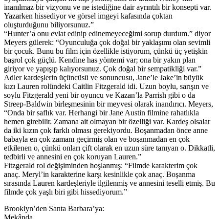
inanılmaz bir vizyonu ve ne istediğine dair ayrıntılı bir konsepti var.
Yazarken hissediyor ve görsel imgeyi kafasında çoktan
oluşturduğunu biliyorsunuz.”
“Hunter’a onu evlat edinip edinemeyeceğimi sorup durdum.” diyor
Meyers gülerek: “Oyunculuğa çok doğal bir yaklaşımı olan sevimli
bir çocuk. Bunu bu film için özellikle istiyorum, çünkü üç yetişkin
başrol çok güçlü. Kendine has yöntemi var; ona bir yakın plan
giriyor ve yapışıp kalıyorsunuz. Çok doğal bir sempatikliği var.”
Adler kardeşlerin üçüncüsü ve sonuncusu, Jane’le Jake’in büyük
kızı Lauren rolündeki Caitlin Fitzgerald idi. Uzun boylu, sarışın ve
soylu Fitzgerald yeni bir oyuncu ve Kazan’la Parrish gibi o da
Streep-Baldwin birleşmesinin bir meyvesi olarak inandırıcı. Meyers,
“Onda bir saflık var. Herhangi bir Jane Austin filmine rahatlıkla
hemen girebilir. Zamana ait olmayan bir özelliği var. Kardeş olsalar
da iki kızın çok farklı olması gerekiyordu. Boşanmadan önce anne
babayla en çok zamanı geçirmiş olan ve boşanmadan en çok
etkilenen o, çünkü onları çift olarak en uzun süre tanıyan o. Dikkatli,
tedbirli ve annesini en çok koruyan Lauren.”
Fitzgerald rol değişiminden hoşlanmış: “Filmde karakterim çok
anaç. Meryl’in karakterine karşı kesinlikle çok anaç. Boşanma
sırasında Lauren kardeşleriyle ilgilenmiş ve annesini teselli etmiş. Bu
filmde çok yaşlı biri gibi hissediyorum.”
Brooklyn’den Santa Barbara’ya:
Mekânda