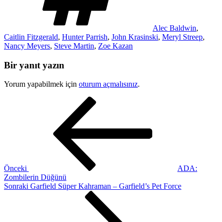
Alec Baldwin
,
Caitlin Fitzgerald
,
Hunter Parrish
,
John Krasinski
,
Meryl Streep
,
Nancy Meyers
,
Steve Martin
,
Zoe Kazan
Bir yanıt yazın
Yorum yapabilmek için
oturum açmalısınız
.
Yazı
Önceki
Yazı
gezinmesi
Önceki
ADA:
Zombilerin Düğünü
Sonraki
Sonraki
Garfield Süper Kahraman – Garfield’s Pet Force
Yazı