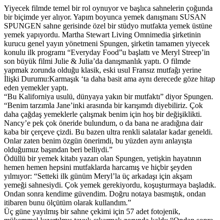
Yiyecek filmde temel bir rol oynuyor ve başlıca sahnelerin çoğunda
bir biçimde yer alıyor. Yapım boyunca yemek danışmanı SUSAN
SPUNGEN sahne gerisinde özel bir stüdyo mutfakta yemek üstüne
yemek yapıyordu. Martha Stewart Living Omnimedia şirketinin
kurucu genel yayın yönetmeni Spungen, şirketin tamamen yiyecek
konulu ilk programı “Everyday Food”u başlattı ve Meryl Streep’in
son büyük filmi Julie & Julia’da danışmanlık yaptı. O filmde
yapmak zorunda olduğu klasik, eski usul Fransız mutfağı yerine
İlişki Durumu:Karmaşık ‘ta daha basit ama aynı derecede göze hitap
eden yemekler yaptı.
“Bu Kaliforniya usulü, dünyaya yakın bir mutfaktı” diyor Spungen.
“Benim tarzımla Jane’inki arasında bir karışımdı diyebiliriz. Çok
daha çağdaş yemeklerle çalışmak benim için hoş bir değişiklikti.
Nancy’e pek çok öneride bulundum, o da bana ne aradığına dair
kaba bir çerçeve çizdi. Bu bazen ultra renkli salatalar kadar geneldi.
Onlar zaten benim özgün önerimdi, bu yüzden aynı anlayışta
olduğumuz başından beri belliydi.”
Ödüllü bir yemek kitabı yazarı olan Spungen, yetişkin hayatının
hemen hemen hepsini mutfaklarda harcamış ve hiçbir şeyden
yılmıyor: “Setteki ilk günüm Meryl’la üç arkadaşı için akşam
yemeği sahnesiydi. Çok yemek gerekiyordu, koşuşturmaya başladık.
Ondan sonra kendime güvendim. Doğru notaya basmıştık, ondan
itibaren bunu ölçütüm olarak kullandım.”
Üç güne yayılmış bir sahne çekimi için 57 adet fotojenik,