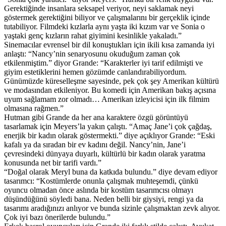
Gerektiğinde insanlara seksapel veriyor, neyi saklamak neyi
göstermek gerektiğini biliyor ve çalışmalarını bir gerçeklik içinde
tutabiliyor. Filmdeki kızlarla aynı yaşta iki kızım var ve Sonia o
yaştaki genç kızların rahat giyimini kesinlikle yakaladı.”
Sinemacılar evrensel bir dil konuştukları için ikili kısa zamanda iyi
anlaştı: “Nancy’nin senaryosunu okuduğum zaman çok
etkilenmiştim.” diyor Grande: “Karakterler iyi tarif edilmişti ve
giyim estetiklerini hemen gözümde canlandırabiliyordum.
Günümüzde küreselleşme sayesinde, pek çok şey Amerikan kültürü
ve modasından etkileniyor. Bu komedi için Amerikan bakış açısına
uyum sağlamam zor olmadı… Amerikan izleyicisi için ilk filmim
olmasına rağmen.”
Hutman gibi Grande da her ana karaktere özgü görüntüyü
tasarlamak için Meyers’la yakın çalıştı. “Amaç Jane’i çok çağdaş,
enerjik bir kadın olarak göstermekti.” diye açıklıyor Grande: “Eski
kafalı ya da sıradan bir ev kadını değil. Nancy’nin, Jane’i
çevresindeki dünyaya duyarlı, kültürlü bir kadın olarak yaratma
konusunda net bir tarifi vardı.”
“Doğal olarak Meryl buna da katkıda bulundu.” diye devam ediyor
tasarımcı: “Kostümlerde onunla çalışmak muhteşemdi, çünkü
oyuncu olmadan önce aslında bir kostüm tasarımcısı olmayı
düşündüğünü söyledi bana. Neden belli bir giysiyi, rengi ya da
tasarımı aradığınızı anlıyor ve bunda sizinle çalışmaktan zevk alıyor.
Çok iyi bazı önerilerde bulundu.”