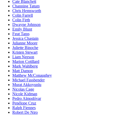
Cate Blanchett
Channing Tatum
Chris Hemsworth
Colin Farrell
Colin Firth
Dwayne Johnson
Emily Blunt
Fırat Tanış
Jessica Chastain
Julianne Moore
Juliette Binoche
Kristen Stewart
Liam Neeson
Marion Cotillard
Mark Wahlberg
Matt Damon
Matthew McConaughey
Michael Fassbender
Murat Akkoyunlu
Nicolas Cage
Nicole Kidman
Pedro Almodóvar
Penélope Cruz
Ralph Fiennes
Robert De Niro