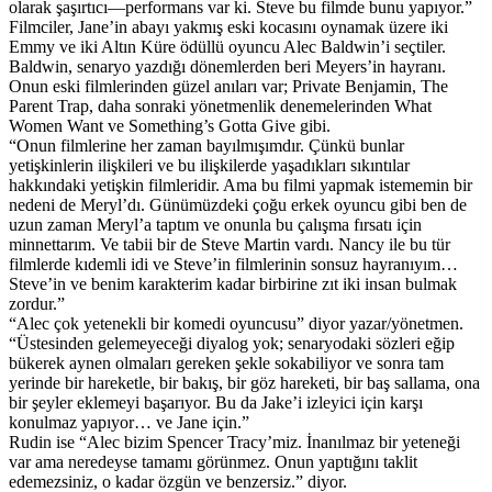
olarak şaşırtıcı—performans var ki. Steve bu filmde bunu yapıyor.”
Filmciler, Jane’in abayı yakmış eski kocasını oynamak üzere iki
Emmy ve iki Altın Küre ödüllü oyuncu Alec Baldwin’i seçtiler.
Baldwin, senaryo yazdığı dönemlerden beri Meyers’in hayranı.
Onun eski filmlerinden güzel anıları var; Private Benjamin, The
Parent Trap, daha sonraki yönetmenlik denemelerinden What
Women Want ve Something’s Gotta Give gibi.
“Onun filmlerine her zaman bayılmışımdır. Çünkü bunlar
yetişkinlerin ilişkileri ve bu ilişkilerde yaşadıkları sıkıntılar
hakkındaki yetişkin filmleridir. Ama bu filmi yapmak istememin bir
nedeni de Meryl’dı. Günümüzdeki çoğu erkek oyuncu gibi ben de
uzun zaman Meryl’a taptım ve onunla bu çalışma fırsatı için
minnettarım. Ve tabii bir de Steve Martin vardı. Nancy ile bu tür
filmlerde kıdemli idi ve Steve’in filmlerinin sonsuz hayranıyım…
Steve’in ve benim karakterim kadar birbirine zıt iki insan bulmak
zordur.”
“Alec çok yetenekli bir komedi oyuncusu” diyor yazar/yönetmen.
“Üstesinden gelemeyeceği diyalog yok; senaryodaki sözleri eğip
bükerek aynen olmaları gereken şekle sokabiliyor ve sonra tam
yerinde bir hareketle, bir bakış, bir göz hareketi, bir baş sallama, ona
bir şeyler eklemeyi başarıyor. Bu da Jake’i izleyici için karşı
konulmaz yapıyor… ve Jane için.”
Rudin ise “Alec bizim Spencer Tracy’miz. İnanılmaz bir yeteneği
var ama neredeyse tamamı görünmez. Onun yaptığını taklit
edemezsiniz, o kadar özgün ve benzersiz.” diyor.