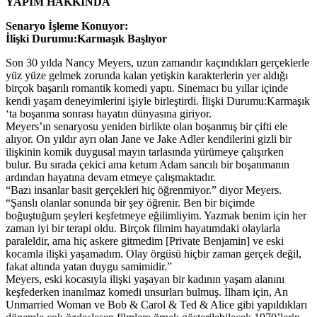
YAPIM HAKKINDA
Senaryo İşleme Konuyor:
İlişki Durumu:Karmaşık Başlıyor
Son 30 yılda Nancy Meyers, uzun zamandır kaçındıkları gerçeklerle
yüz yüze gelmek zorunda kalan yetişkin karakterlerin yer aldığı
birçok başarılı romantik komedi yaptı. Sinemacı bu yıllar içinde
kendi yaşam deneyimlerini işiyle birleştirdi. İlişki Durumu:Karmaşık
‘ta boşanma sonrası hayatın dünyasına giriyor.
Meyers’ın senaryosu yeniden birlikte olan boşanmış bir çifti ele
alıyor. On yıldır ayrı olan Jane ve Jake Adler kendilerini gizli bir
ilişkinin komik duygusal mayın tarlasında yürümeye çalışırken
bulur. Bu sırada çekici ama ketum Adam sancılı bir boşanmanın
ardından hayatına devam etmeye çalışmaktadır.
“Bazı insanlar basit gerçekleri hiç öğrenmiyor.” diyor Meyers.
“Şanslı olanlar sonunda bir şey öğrenir. Ben bir biçimde
boğuştuğum şeyleri keşfetmeye eğilimliyim. Yazmak benim için her
zaman iyi bir terapi oldu. Birçok filmim hayatımdaki olaylarla
paraleldir, ama hiç askere gitmedim [Private Benjamin] ve eski
kocamla ilişki yaşamadım. Olay örgüsü hiçbir zaman gerçek değil,
fakat altında yatan duygu samimidir.”
Meyers, eski kocasıyla ilişki yaşayan bir kadının yaşam alanını
keşfederken inanılmaz komedi unsurları bulmuş. İlham için, An
Unmarried Woman ve Bob & Carol & Ted & Alice gibi yapıldıkları