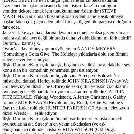
(LAKE BELL) ile evli olduğu için, Jane şimdi öteki kadındır.
Tazelenen bu aşkın ortasında kalan kişiyse Jane’in mutfağını
yeniden dekore etmek için tuttuğu mimar Adam’dır (STEVE
MARTIN). Karısından boşanmış olan Adam Jane’e aşık olmaya
başlar, fakat çok geçmeden tuhaf bir aşk üçgeninin parçası olduğunu
fark eder.
Jane ve Jake ayrı hayatlarına devam mı etmeli, yoksa geçen zaman
onlara aslında ayrı değil bir arada daha iyi olduklarını mı fark ettirdi?
Durum… karmaşık.
Oscar’a aday olmuş yapımcı/yönetmen NANCY MEYERS
(Something’s Gotta Give, The Holiday) yıldızlarla dolu son filmini
sinemaseverlere sunuyor.
İlişki Durumu:Karmaşık ‘ta aşk, boşanma ve ikisi arasındaki her şeyi
konu alan bir komedinin yönetmenliğini üstleniyor.
İlişki Durumu:Karmaşık ‘ın üç yıldızına Streep ve Baldwin’in
müstakbel damadı Harley rolünde JOHN KRASINSKI (Away We
Go, televizyon dizisi The Office) ile eski çiftin yetişkin çocuklarını
oynayan geleceği parlak üç oyuncu —Lauren rolünde CAITLIN
FITZGERALD (Taking Woodstock, A Jersey Christmas), Gabby
rolünde ZOE KAZAN (Revolutionary Road, I Hate Valentine’s
Day) ve Luke rolünde HUNTER PARRISH (17 Again, televizyon
dizisi Weeds) — eşlik ediyor.
İlişki Durumu:Karmaşık ‘ın önemli yardımcı rolleri usta komedi
oyuncularına ait. Streep’in en yakın arkadaşları (ve aşk
danışmanları) rolünde Trisha’yı RITA WILSON (Old Dogs,