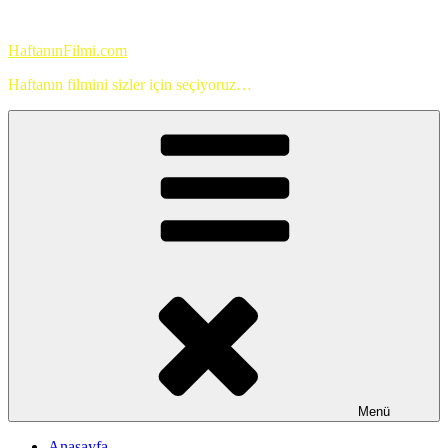
İçeriğe
geç
HaftanınFilmi.com
Haftanın filmini sizler için seçiyoruz…
Menü
Anasayfa