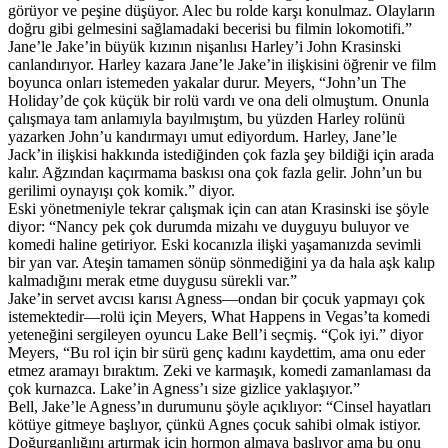
görüyor ve peşine düşüyor. Alec bu rolde karşı konulmaz. Olayların
doğru gibi gelmesini sağlamadaki becerisi bu filmin lokomotifi.”
Jane’le Jake’in büyük kızının nişanlısı Harley’i John Krasinski
canlandırıyor. Harley kazara Jane’le Jake’in ilişkisini öğrenir ve film
boyunca onları istemeden yakalar durur. Meyers, “John’un The
Holiday’de çok küçük bir rolü vardı ve ona deli olmuştum. Onunla
çalışmaya tam anlamıyla bayılmıştım, bu yüzden Harley rolünü
yazarken John’u kandırmayı umut ediyordum. Harley, Jane’le
Jack’in ilişkisi hakkında istediğinden çok fazla şey bildiği için arada
kalır. Ağzından kaçırmama baskısı ona çok fazla gelir. John’un bu
gerilimi oynayışı çok komik.” diyor.
Eski yönetmeniyle tekrar çalışmak için can atan Krasinski ise şöyle
diyor: “Nancy pek çok durumda mizahı ve duyguyu buluyor ve
komedi haline getiriyor. Eski kocanızla ilişki yaşamanızda sevimli
bir yan var. Ateşin tamamen sönüp sönmediğini ya da hala aşk kalıp
kalmadığını merak etme duygusu sürekli var.”
Jake’in servet avcısı karısı Agness—ondan bir çocuk yapmayı çok
istemektedir—rolü için Meyers, What Happens in Vegas’ta komedi
yeteneğini sergileyen oyuncu Lake Bell’i seçmiş. “Çok iyi.” diyor
Meyers, “Bu rol için bir sürü genç kadını kaydettim, ama onu eder
etmez aramayı bıraktım. Zeki ve karmaşık, komedi zamanlaması da
çok kurnazca. Lake’in Agness’ı size gizlice yaklaşıyor.”
Bell, Jake’le Agness’ın durumunu şöyle açıklıyor: “Cinsel hayatları
kötüye gitmeye başlıyor, çünkü Agnes çocuk sahibi olmak istiyor.
Doğurganlığını artırmak için hormon almaya başlıyor ama bu onu