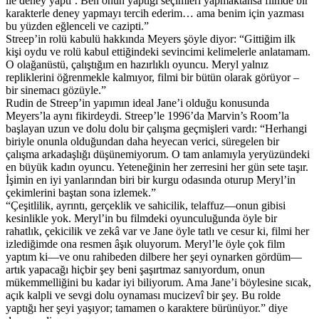
ile deney yaptı’. Ben onun yaptığı seçimleri yapmaktansa filmde bir
karakterle deney yapmayı tercih ederim… ama benim için yazması
bu yüzden eğlenceli ve cazipti.”
Streep’in rolü kabulü hakkında Meyers şöyle diyor: “Gittiğim ilk
kişi oydu ve rolü kabul ettiğindeki sevincimi kelimelerle anlatamam.
O olağanüstü, çalıştığım en hazırlıklı oyuncu. Meryl yalnız
repliklerini öğrenmekle kalmıyor, filmi bir bütün olarak görüyor –
bir sinemacı gözüyle.”
Rudin de Streep’in yapımın ideal Jane’i olduğu konusunda
Meyers’la aynı fikirdeydi. Streep’le 1996’da Marvin’s Room’la
başlayan uzun ve dolu dolu bir çalışma geçmişleri vardı: “Herhangi
biriyle onunla olduğundan daha heyecan verici, süregelen bir
çalışma arkadaşlığı düşünemiyorum. O tam anlamıyla yeryüzündeki
en büyük kadın oyuncu. Yeteneğinin her zerresini her gün sete taşır.
İşimin en iyi yanlarından biri bir kurgu odasında oturup Meryl’in
çekimlerini baştan sona izlemek.”
“Çeşitlilik, ayrıntı, gerçeklik ve sahicilik, telaffuz—onun gibisi
kesinlikle yok. Meryl’in bu filmdeki oyunculuğunda öyle bir
rahatlık, çekicilik ve zekâ var ve Jane öyle tatlı ve cesur ki, filmi her
izlediğimde ona resmen âşık oluyorum. Meryl’le öyle çok film
yaptım ki—ve onu rahibeden dilbere her şeyi oynarken gördüm—
artık yapacağı hiçbir şey beni şaşırtmaz sanıyordum, onun
mükemmelliğini bu kadar iyi biliyorum. Ama Jane’i böylesine sıcak,
açık kalpli ve sevgi dolu oynaması mucizevî bir şey. Bu rolde
yaptığı her şeyi yaşıyor; tamamen o karaktere bürünüyor.” diye