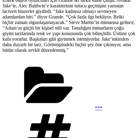
Erkek başrol oyuncuları için Grande iki farklı stilde çalıştı. Avukat
Jake’te, Alec Baldwin’e karakterinin tutucu geçmişini yansıtan
lacivert blazerler giydirdi. “Jake kadınsız olmayı sevmeyen
adamlardan biri.” diyor Grande. “Çok fazla ilgi bekliyor. Belki
hiçbir zaman olgunlaşamayacak.” Steve Martin’in mimarına gelince,
“Adam’ın güçlü bir kişisel stili var. Tanıdığım mimarların çoğu
giyim tarzlarında renk ve yapı konusunda çok bilinçlidir. Üstüne çok
kafa yorarlar. Başkaları gibi giyinmek istemiyorlar. Jake’inkinden
daha duyarlı bir tarz. Görünüşündeki hiçbir şey öne çıkmıyor, ama
bütün olarak zevkli düzenlenmiş.”
Kategoriler
***
Etiketler