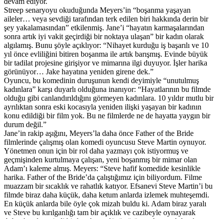
devam ediyor.
Streep senaryoyu okuduğunda Meyers’in “boşanma yaşayan
aileler… veya sevdiği tarafından terk edilen biri hakkında derin bir
şey yakalamasından” etkilenmiş. Jane’i “hayatın karmaşalarından
sonra artık iyi vakit geçirdiği bir noktaya ulaşan” bir kadın olarak
algılamış. Bunu şöyle açıklıyor: “Nihayet kurduğu iş başarılı ve 10
yıl önce evliliğini bitiren boşanma ile artık barışmış. Evinde büyük
bir tadilat projesine girişiyor ve mimarına ilgi duyuyor. İşler harika
görünüyor… Jake hayatına yeniden girene dek.”
Oyuncu, bu komedinin duruşunun kendi deyimiyle “unutulmuş
kadınlara” karşı duyarlı olduğuna inanıyor: “Hayatlarının bu filmde
olduğu gibi canlandırıldığını görmeyen kadınlara. 10 yıldır mutlu bir
ayrılıktan sonra eski kocasıyla yeniden ilişki yaşayan bir kadının
konu edildiği bir film yok. Bu ne filmlerde ne de hayatta yaygın bir
durum değil.”
Jane’in rakip aşığını, Meyers’la daha önce Father of the Bride
filmlerinde çalışmış olan komedi oyuncusu Steve Martin oynuyor.
Yönetmen onun için bir rol daha yazmayı çok istiyormuş ve
geçmişinden kurtulmaya çalışan, yeni boşanmış bir mimar olan
Adam’ı kaleme almış. Meyers: “Steve hafif komedide kesinlikle
harika. Father of the Bride’da çalıştığımız için biliyordum. Filme
muazzam bir sıcaklık ve rahatlık katıyor. Efsanevi Steve Martin’i bu
filmde biraz daha küçük, daha ketum anlarda izlemek muhteşemdi.
En küçük anlarda bile öyle çok mizah buldu ki. Adam biraz yaralı
ve Steve bu kırılganlığı tam bir açıklık ve cazibeyle oynayarak