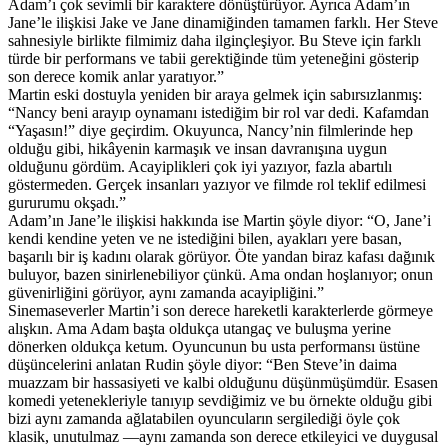
Adam’ı çok sevimli bir karaktere dönüştürüyor. Ayrıca Adam’ın
Jane’le ilişkisi Jake ve Jane dinamiğinden tamamen farklı. Her Steve
sahnesiyle birlikte filmimiz daha ilginçleşiyor. Bu Steve için farklı
türde bir performans ve tabii gerektiğinde tüm yeteneğini gösterip
son derece komik anlar yaratıyor.”
Martin eski dostuyla yeniden bir araya gelmek için sabırsızlanmış:
“Nancy beni arayıp oynamanı istediğim bir rol var dedi. Kafamdan
“Yaşasın!” diye geçirdim. Okuyunca, Nancy’nin filmlerinde hep
olduğu gibi, hikâyenin karmaşık ve insan davranışına uygun
olduğunu gördüm. Acayiplikleri çok iyi yazıyor, fazla abartılı
göstermeden. Gerçek insanları yazıyor ve filmde rol teklif edilmesi
gururumu okşadı.”
Adam’ın Jane’le ilişkisi hakkında ise Martin şöyle diyor: “O, Jane’i
kendi kendine yeten ve ne istediğini bilen, ayakları yere basan,
başarılı bir iş kadını olarak görüyor. Öte yandan biraz kafası dağınık
buluyor, bazen sinirlenebiliyor çünkü. Ama ondan hoşlanıyor; onun
güvenirliğini görüyor, aynı zamanda acayipliğini.”
Sinemaseverler Martin’i son derece hareketli karakterlerde görmeye
alışkın. Ama Adam başta oldukça utangaç ve buluşma yerine
dönerken oldukça ketum. Oyuncunun bu usta performansı üstüne
düşüncelerini anlatan Rudin şöyle diyor: “Ben Steve’in daima
muazzam bir hassasiyeti ve kalbi olduğunu düşünmüşümdür. Esasen
komedi yetenekleriyle tanıyıp sevdiğimiz ve bu örnekte olduğu gibi
bizi aynı zamanda ağlatabilen oyuncuların sergilediği öyle çok
klasik, unutulmaz —aynı zamanda son derece etkileyici ve duygusal