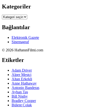
Kategoriler
Kategoriler
Bağlantılar
Elektronik Gazete
Sinemagraf
©
2026 HaftanınFilmi.com
Etiketler
Adam Driver
Alper Mestçi
Altan Erkekli
Anne Hathaway
Antonio Banderas
Ayhan Taş
Bill Nighy
Bradley Cooper
Bülent Çolak