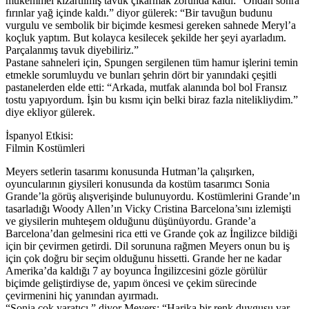
mükemmel kızartılmış tavuk çıkarmak zorunda kaldı: “Ondan sonra
fırınlar yağ içinde kaldı.” diyor gülerek: “Bir tavuğun budunu
vurgulu ve sembolik bir biçimde kesmesi gereken sahnede Meryl’a
koçluk yaptım. But kolayca kesilecek şekilde her şeyi ayarladım.
Parçalanmış tavuk diyebiliriz.”
Pastane sahneleri için, Spungen sergilenen tüm hamur işlerini temin
etmekle sorumluydu ve bunları şehrin dört bir yanındaki çeşitli
pastanelerden elde etti: “Arkada, mutfak alanında bol bol Fransız
tostu yapıyordum. İşin bu kısmı için belki biraz fazla nitelikliydim.”
diye ekliyor gülerek.
İspanyol Etkisi:
Filmin Kostümleri
Meyers setlerin tasarımı konusunda Hutman’la çalışırken,
oyuncularının giysileri konusunda da kostüm tasarımcı Sonia
Grande’la görüş alışverişinde bulunuyordu. Kostümlerini Grande’ın
tasarladığı Woody Allen’ın Vicky Cristina Barcelona’sını izlemişti
ve giysilerin muhteşem olduğunu düşünüyordu. Grande’a
Barcelona’dan gelmesini rica etti ve Grande çok az İngilizce bildiği
için bir çevirmen getirdi. Dil sorununa rağmen Meyers onun bu iş
için çok doğru bir seçim olduğunu hissetti. Grande her ne kadar
Amerika’da kaldığı 7 ay boyunca İngilizcesini gözle görülür
biçimde geliştirdiyse de, yapım öncesi ve çekim sürecinde
çevirmenini hiç yanından ayırmadı.
“Sonia çok yaratıcı.” diyor Meyers: “Harika bir renk duygusu var.