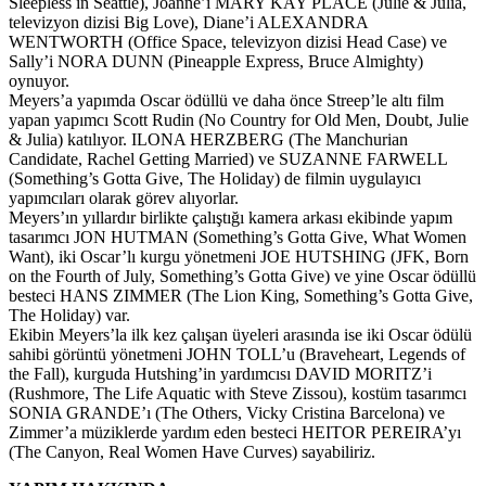
Sleepless in Seattle), Joanne’i MARY KAY PLACE (Julie & Julia,
televizyon dizisi Big Love), Diane’i ALEXANDRA
WENTWORTH (Office Space, televizyon dizisi Head Case) ve
Sally’i NORA DUNN (Pineapple Express, Bruce Almighty)
oynuyor.
Meyers’a yapımda Oscar ödüllü ve daha önce Streep’le altı film
yapan yapımcı Scott Rudin (No Country for Old Men, Doubt, Julie
& Julia) katılıyor. ILONA HERZBERG (The Manchurian
Candidate, Rachel Getting Married) ve SUZANNE FARWELL
(Something’s Gotta Give, The Holiday) de filmin uygulayıcı
yapımcıları olarak görev alıyorlar.
Meyers’ın yıllardır birlikte çalıştığı kamera arkası ekibinde yapım
tasarımcı JON HUTMAN (Something’s Gotta Give, What Women
Want), iki Oscar’lı kurgu yönetmeni JOE HUTSHING (JFK, Born
on the Fourth of July, Something’s Gotta Give) ve yine Oscar ödüllü
besteci HANS ZIMMER (The Lion King, Something’s Gotta Give,
The Holiday) var.
Ekibin Meyers’la ilk kez çalışan üyeleri arasında ise iki Oscar ödülü
sahibi görüntü yönetmeni JOHN TOLL’u (Braveheart, Legends of
the Fall), kurguda Hutshing’in yardımcısı DAVID MORITZ’i
(Rushmore, The Life Aquatic with Steve Zissou), kostüm tasarımcı
SONIA GRANDE’ı (The Others, Vicky Cristina Barcelona) ve
Zimmer’a müziklerde yardım eden besteci HEITOR PEREIRA’yı
(The Canyon, Real Women Have Curves) sayabiliriz.