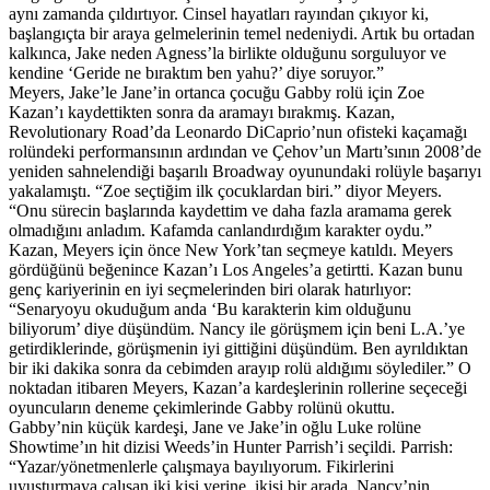
aynı zamanda çıldırtıyor. Cinsel hayatları rayından çıkıyor ki,
başlangıçta bir araya gelmelerinin temel nedeniydi. Artık bu ortadan
kalkınca, Jake neden Agness’la birlikte olduğunu sorguluyor ve
kendine ‘Geride ne bıraktım ben yahu?’ diye soruyor.”
Meyers, Jake’le Jane’in ortanca çocuğu Gabby rolü için Zoe
Kazan’ı kaydettikten sonra da aramayı bırakmış. Kazan,
Revolutionary Road’da Leonardo DiCaprio’nun ofisteki kaçamağı
rolündeki performansının ardından ve Çehov’un Martı’sının 2008’de
yeniden sahnelendiği başarılı Broadway oyunundaki rolüyle başarıyı
yakalamıştı. “Zoe seçtiğim ilk çocuklardan biri.” diyor Meyers.
“Onu sürecin başlarında kaydettim ve daha fazla aramama gerek
olmadığını anladım. Kafamda canlandırdığım karakter oydu.”
Kazan, Meyers için önce New York’tan seçmeye katıldı. Meyers
gördüğünü beğenince Kazan’ı Los Angeles’a getirtti. Kazan bunu
genç kariyerinin en iyi seçmelerinden biri olarak hatırlıyor:
“Senaryoyu okuduğum anda ‘Bu karakterin kim olduğunu
biliyorum’ diye düşündüm. Nancy ile görüşmem için beni L.A.’ye
getirdiklerinde, görüşmenin iyi gittiğini düşündüm. Ben ayrıldıktan
bir iki dakika sonra da cebimden arayıp rolü aldığımı söylediler.” O
noktadan itibaren Meyers, Kazan’a kardeşlerinin rollerine seçeceği
oyuncuların deneme çekimlerinde Gabby rolünü okuttu.
Gabby’nin küçük kardeşi, Jane ve Jake’in oğlu Luke rolüne
Showtime’ın hit dizisi Weeds’in Hunter Parrish’i seçildi. Parrish:
“Yazar/yönetmenlerle çalışmaya bayılıyorum. Fikirlerini
uyuşturmaya çalışan iki kişi yerine, ikisi bir arada. Nancy’nin