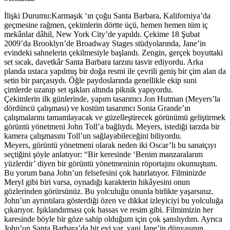
İlişki Durumu:Karmaşık ‘ın çoğu Santa Barbara, Kaliforniya’da
geçmesine rağmen, çekimlerin dörtte üçü, hemen hemen tüm iç
mekânlar dâhil, New York City’de yapıldı. Çekime 18 Şubat
2009’da Brooklyn’de Broadway Stages stüdyolarında, Jane’in
evindeki sahnelerin çekilmesiyle başlandı. Zengin, gerçek boyuttaki
set sıcak, davetkâr Santa Barbara tarzını tasvir ediyordu. Arka
planda ustaca yapılmış bir doğa resmi ile çevrili geniş bir çim alan da
setin bir parçasıydı. Öğle paydoslarında genellikle ekip suni
çimlerde uzanıp set ışıkları altında piknik yapıyordu.
Çekimlerin ilk günlerinde, yapım tasarımcı Jon Hutman (Meyers’la
dördüncü çalışması) ve kostüm tasarımcı Sonia Grande’ın
çalışmalarını tamamlayacak ve güzelleştirecek görünümü geliştirmek
görüntü yönetmeni John Toll’a bağlıydı. Meyers, istediği tarzda bir
kamera çalışmasını Toll’un sağlayabileceğini biliyordu.
Meyers, görüntü yönetmeni olarak neden iki Oscar’lı bu sanatçıyı
seçtiğini şöyle anlatıyor: “Bir keresinde ‘Benim manzaralarım
yüzlerdir’ diyen bir görüntü yönetmeninin röportajını okumuştum.
Bu yorum bana John’un felsefesini çok hatırlatıyor. Filminizde
Meryl gibi biri varsa, oynadığı karakterin hikâyesini onun
gözlerinden görürsünüz. Bu yolculuğu onunla birlikte yaşarsınız.
John’un ayrıntılara gösterdiği özen ve dikkat izleyiciyi bu yolculuğa
çıkarıyor. Işıklandırması çok hassas ve resim gibi. Filmimizin her
karesinde böyle bir göze sahip olduğum için çok şanslıydım. Ayrıca
John’un Santa Barbara’da bir evi var, yani Jane’in dünyasının