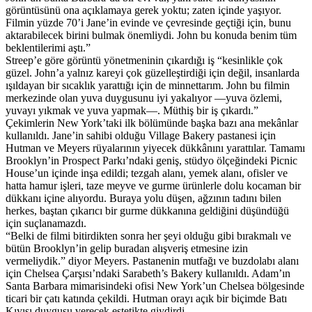
görüntüsünü ona açıklamaya gerek yoktu; zaten içinde yaşıyor.
Filmin yüzde 70’i Jane’in evinde ve çevresinde geçtiği için, bunu
aktarabilecek birini bulmak önemliydi. John bu konuda benim tüm
beklentilerimi aştı.”
Streep’e göre görüntü yönetmeninin çıkardığı iş “kesinlikle çok
güzel. John’a yalnız kareyi çok güzelleştirdiği için değil, insanlarda
ışıldayan bir sıcaklık yarattığı için de minnettarım. John bu filmin
merkezinde olan yuva duygusunu iyi yakalıyor —yuva özlemi,
yuvayı yıkmak ve yuva yapmak—. Müthiş bir iş çıkardı.”
Çekimlerin New York’taki ilk bölümünde başka bazı ana mekânlar
kullanıldı. Jane’in sahibi olduğu Village Bakery pastanesi için
Hutman ve Meyers rüyalarının yiyecek dükkânını yarattılar. Tamamı
Brooklyn’in Prospect Parkı’ndaki geniş, stüdyo ölçeğindeki Picnic
House’un içinde inşa edildi; tezgah alanı, yemek alanı, ofisler ve
hatta hamur işleri, taze meyve ve gurme ürünlerle dolu kocaman bir
dükkanı içine alıyordu. Buraya yolu düşen, ağzının tadını bilen
herkes, baştan çıkarıcı bir gurme dükkanına geldiğini düşündüğü
için suçlanamazdı.
“Belki de filmi bitirdikten sonra her şeyi olduğu gibi bırakmalı ve
bütün Brooklyn’in gelip buradan alışveriş etmesine izin
vermeliydik.” diyor Meyers. Pastanenin mutfağı ve buzdolabı alanı
için Chelsea Çarşısı’ndaki Sarabeth’s Bakery kullanıldı. Adam’ın
Santa Barbara mimarisindeki ofisi New York’un Chelsea bölgesinde
ticari bir çatı katında çekildi. Hutman orayı açık bir biçimde Batı
Kıyısı duygusu verecek estetikte giydirdi.