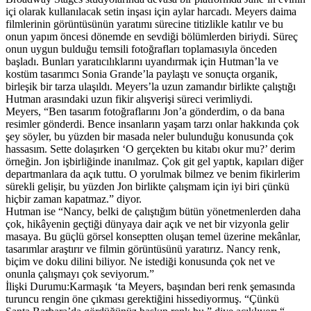
içi olarak kullanılacak setin inşası için aylar harcadı. Meyers daima
filmlerinin görüntüsünün yaratımı sürecine titizlikle katılır ve bu
onun yapım öncesi dönemde en sevdiği bölümlerden biriydi. Süreç
onun uygun bulduğu temsili fotoğrafları toplamasıyla önceden
başladı. Bunları yaratıcılıklarını uyandırmak için Hutman’la ve
kostüm tasarımcı Sonia Grande’la paylaştı ve sonuçta organik,
birleşik bir tarza ulaşıldı. Meyers’la uzun zamandır birlikte çalıştığı
Hutman arasındaki uzun fikir alışverişi süreci verimliydi.
Meyers, “Ben tasarım fotoğraflarını Jon’a gönderdim, o da bana
resimler gönderdi. Bence insanların yaşam tarzı onlar hakkında çok
şey söyler, bu yüzden bir masada neler bulunduğu konusunda çok
hassasım. Sette dolaşırken ‘O gerçekten bu kitabı okur mu?’ derim
örneğin. Jon işbirliğinde inanılmaz. Çok git gel yaptık, kapıları diğer
departmanlara da açık tuttu. O yorulmak bilmez ve benim fikirlerim
sürekli gelişir, bu yüzden Jon birlikte çalışmam için iyi biri çünkü
hiçbir zaman kapatmaz.” diyor.
Hutman ise “Nancy, belki de çalıştığım bütün yönetmenlerden daha
çok, hikâyenin geçtiği dünyaya dair açık ve net bir vizyonla gelir
masaya. Bu güçlü görsel konseptten oluşan temel üzerine mekânlar,
tasarımlar araştırır ve filmin görüntüsünü yaratırız. Nancy renk,
biçim ve doku dilini biliyor. Ne istediği konusunda çok net ve
onunla çalışmayı çok seviyorum.”
İlişki Durumu:Karmaşık ‘ta Meyers, başından beri renk şemasında
turuncu rengin öne çıkması gerektiğini hissediyormuş. “Çünkü