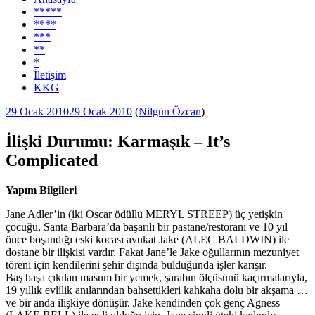
*****
****
***
**
*
İletişim
KKG
Yayım
29 Ocak 2010
29 Ocak 2010
(
Nilgün Özcan
)
tarihi
İlişki Durumu: Karmaşık – It’s
Complicated
Yapım Bilgileri
Jane Adler’in (iki Oscar ödüllü MERYL STREEP) üç yetişkin
çocuğu, Santa Barbara’da başarılı bir pastane/restoranı ve 10 yıl
önce boşandığı eski kocası avukat Jake (ALEC BALDWIN) ile
dostane bir ilişkisi vardır. Fakat Jane’le Jake oğullarının mezuniyet
töreni için kendilerini şehir dışında bulduğunda işler karışır.
Baş başa çıkılan masum bir yemek, şarabın ölçüsünü kaçırmalarıyla,
19 yıllık evlilik anılarından bahsettikleri kahkaha dolu bir akşama …
ve bir anda ilişkiye dönüşür. Jake kendinden çok genç Agness