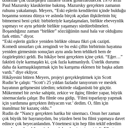
dönemle çok özdeşleşen filmlere örnek gösterilebilecek 1970’lerin
Paul Mazursky klasiklerine bakmış. Mazursky gerçekten zamanın
ruhunu yakalamıştı. Meyers, “Eski eşlerin kendilerini içinde bulduğu
boşanma sonrası dünya ve aslında birçok açıdan ilişkilerinin hiç
bitmemesi beni çekti: birbirleriyle karşılaşmaları, birlikte ebeveynlik
yapmayı ve aynı şehirde birlikte yaşamayı sürdürebilmeleri.
Boşandığınız zaman “birlikte” sözcüğünün nasıl hala var olduğunu
fark ettim.” diyor.
“Eski eşlerin gizlice yeniden birlikte olması fikri çok cazipti.
Komedi unsurları çok zengindi ve bu eski çiftin birbirinin hayatına
yeniden girmesinin sonuçları aynı anda hem tehlikeli hem de
özgürleştirici geldi. Bu hikâye beni gerçekten içine çekti. “Eğer…”
faktörü öyle karmaşıktı ki, çok fazla katmanlıydı. Üstelik durumu
daha da karmaşıklaştırmak için bu karışıma eklenen bir başka adam
vardı.” diye ekliyor.
Hikâyesini bitiren Meyers, projeyi gerçekleştirmek için Scott
Rudin’le çalıştı: “Scott’ı 25 yıldan fazladır tanıyorum ve meslek
hayatının gelişmesini izledim; sektörde olağanüstü bir güçtür.
Mükemmel bir zevke sahiptir, zekice ve ilginç filmler yapar, büyük
sinemacılarla çalışır. Bu filmle ona gidip, ‘Filmi toparlayıp yapmak
için yardımına gerçekten ihtiyacım var.’ dedim. O, film için
inanılmaz bir kazanç oldu.”
Rudin de “Nancy gerçekten harika bir sinemacı. Onun her zaman
çok büyük bir hayranıydım, bu yüzden beni bu filmi yapmaya davet
edince çok heyecanlandım. Yönetmesi için hep film teklif ederdim