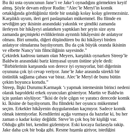
Bu iki usta oyuncunun Jane’i ve Jake’i oynadığını görmekten keyif
almış. Şöyle devam ediyor Rudin: “Alec’le Meryl’in komik
ortaklığında gördüğünüz türde bir ustalığı kolay kolay göremezsiniz.
Karşılıklı uyum, ileri geri paslaşmaları mükemmel. Bu filmde en
sevdiğim şey ikisinin arasındaki yakınlık ve şimdiki zamanda
ilerleyen bir hikâyeyi anlatırken yaptıkları her şeyin size aynı
zamanda geçmişteki evliliklerinin ayrıntılı hikâyesini de anlatıyor
olması. Biri umutlu, diğeri düşündüren bu iki hikâyeyi birden
anlatıyor olmalarına bayılıyorum. Bu da çok büyük oranda ikisinin
ve elbette Nancy’nin filmciliğinin sayesinde.”
Çekirdek kadrosu tamam olan Meyers, karşılıklı oynarken Streep’le
Baldwin arasındaki bariz kimyasal uyum üstüne şöyle dedi:
“Birbirlerinin karşısında son derece iyi oynuyorlar, biri diğerinin
oyununa çok iyi cevap veriyor. Jane’le Jake arasında sürekli bir
üstünlük sağlama çabası var biraz. Alec’le Meryl de bunu bütün
çekim boyunca korudu.”
Streep, İlişki Durumu:Karmaşık ‘ı yapmak istemesinin birinci nedeni
olarak başroldeki erkek oyuncuları gösteriyor. Martin ve Baldwin
için şunları söylüyor: “İkisi de öyle çılgın ve yaratıcı derecede komik
ki. İkisine de bayılıyorum. Bu filmdeki her oyuncu mükemmel
seçim. Erkekler hikâyenin duygularından kaçmıyor. Sadece komik
olmak istemiyorlar. Kendilerini açığa vurmaya da hazırlar ki, bu her
zaman o kadar kolay değildir. Steve’in çok hoş bir kişiliği var.
Olduğu gibi biri, kendini gizlemiyor. Eski kocaya fazlasıyla rakip.
Jake daha çok bir boğa gibi. Resme hışımla giriyor, istediğini