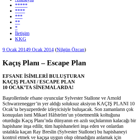
*****
****
***
**
*
İletişim
KKG
Yayım
9 Ocak 2014
9 Ocak 2014
(
Nilgün Özcan
)
tarihi
Kaçış Planı – Escape Plan
EFSANE İSİMLERİ BULUŞTURAN
KAÇIŞ PLANI / ESCAPE PLAN
10 OCAK’TA SİNEMALARDA!
Başrollerinde efsane oyuncular Sylvester Stallone ve Arnold
Schwarzenegger’in yer aldığı soluksuz aksiyon KAÇIŞ PLANI 10
Ocak’ta beyazperdede izleyicisiyle buluşacak. Son zamanların çok
konuşulan ismi Mikael Håfström’un yönetmenlik koltuğuna
oturduğu Kaçış Planı’nda dünyanın en azılı suçlularının kalacağı bir
hapishane inşa edilir, tüm hapishaneleri inşa eden ve onlardan
ustalıkla kaçan Ray Breslin (Sylvester Stallone) bu hapishaneyi
kontrol etmek ve kaçışa uygun olup olmadığını anlamak için