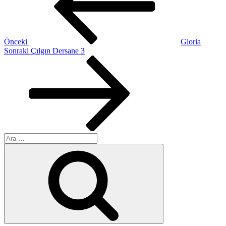
Önceki
Gloria
Sonraki
Sonraki
Çılgın Dersane 3
Yazı
Ara:
Ara