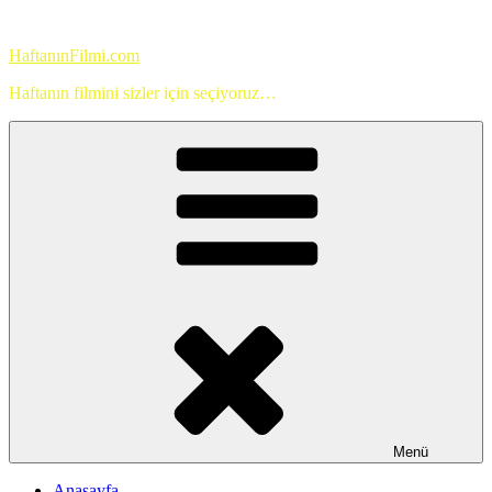
İçeriğe
geç
HaftanınFilmi.com
Haftanın filmini sizler için seçiyoruz…
Menü
Anasayfa