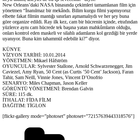
New Orleans’daki NASA binasında çekimleri tamamlanan film için
yönetmen “İnanılmaz bir mekândı. Bilim kurgu filmi yapmıyoruz
elbette fakat filmin mantığı sınırları aşmamalıydı ve her şey buna
göre organize edildi. Ray ilk kez, cam bir hücrenin içinde, etrafından
yüzlerce aynı cam hücrede tek başına yatan mahkûmların olduğu,
onları kontrol eden maskeli ve silahlı adamların kol gezdiği bir yerde
uyanıyor. Buna kim tahammül edebilir ki?” diyor.
KÜNYE
VİZYON TARİHİ: 10.01.2014
YÖNETMEN: Mikael Håfström
OYUNCULAR: Sylvester Stallone, Arnold Schwarzenegger, Jim
Caviezel, Amy Ryan, 50 Cent (as Curtis ’50 Cent’ Jackson), Faran
Tahir, Sam Neill, Vinnie Jones, Vincent D’Onofrio
SENARYO: Miles Chapman, Jason Keller
GÖRÜNTÜ YÖNETMENİ: Brendan Galvin
SÜRE: 115 dk.
İTHALAT: FİDA FİLM
DAĞITIM: TİGLON
[flickr-gallery mode=”photoset” photoset=”72157639443318576″]
Kategoriler