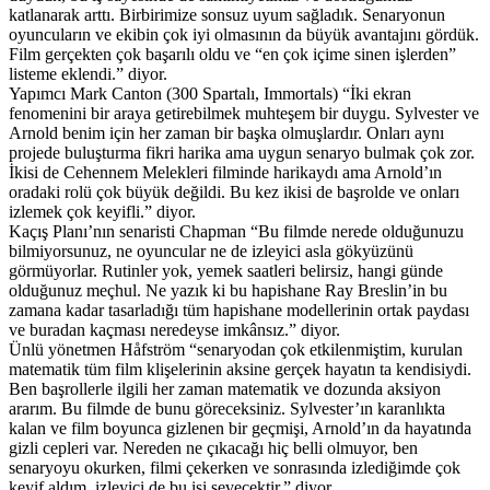
katlanarak arttı. Birbirimize sonsuz uyum sağladık. Senaryonun
oyuncuların ve ekibin çok iyi olmasının da büyük avantajını gördük.
Film gerçekten çok başarılı oldu ve “en çok içime sinen işlerden”
listeme eklendi.” diyor.
Yapımcı Mark Canton (300 Spartalı, Immortals) “İki ekran
fenomenini bir araya getirebilmek muhteşem bir duygu. Sylvester ve
Arnold benim için her zaman bir başka olmuşlardır. Onları aynı
projede buluşturma fikri harika ama uygun senaryo bulmak çok zor.
İkisi de Cehennem Melekleri filminde harikaydı ama Arnold’ın
oradaki rolü çok büyük değildi. Bu kez ikisi de başrolde ve onları
izlemek çok keyifli.” diyor.
Kaçış Planı’nın senaristi Chapman “Bu filmde nerede olduğunuzu
bilmiyorsunuz, ne oyuncular ne de izleyici asla gökyüzünü
görmüyorlar. Rutinler yok, yemek saatleri belirsiz, hangi günde
olduğunuz meçhul. Ne yazık ki bu hapishane Ray Breslin’in bu
zamana kadar tasarladığı tüm hapishane modellerinin ortak paydası
ve buradan kaçması neredeyse imkânsız.” diyor.
Ünlü yönetmen Håfström “senaryodan çok etkilenmiştim, kurulan
matematik tüm film klişelerinin aksine gerçek hayatın ta kendisiydi.
Ben başrollerle ilgili her zaman matematik ve dozunda aksiyon
ararım. Bu filmde de bunu göreceksiniz. Sylvester’ın karanlıkta
kalan ve film boyunca gizlenen bir geçmişi, Arnold’ın da hayatında
gizli cepleri var. Nereden ne çıkacağı hiç belli olmuyor, ben
senaryoyu okurken, filmi çekerken ve sonrasında izlediğimde çok
keyif aldım, izleyici de bu işi sevecektir.” diyor.