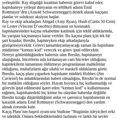
yerleştirilir. Ray düştüğü tuzaktan habersiz görevi kabul eder,
hapishaneye yerleşir dünyanın en tehlikeli adamı Emil
Rottmayer’den (Arnold Schwarzenegger) destek alarak kaçışını
planlar ve soluksuz aksiyon başlar.
Ray ve ekip arkadaşları Abigail (Amy Ryan), Hush (Curtis 50 Cent)
ve Lester (Vincent D’onofrio) dünyanın en korunaklı
hapishanesinden kaçma rekabetine katılmak için teklif aldıklarında,
bu yarıştan kaçmamaya karar verirler. Bu kaçma planı için tek bir
şart koşulur, Breslin, hapisteyken ekip arkadaşlarıyla
görüşemeyecektir. Görevi tamamlayamayacağı zaman da hapishane
müdürüne “kırmızı kod” verecek ve görev iptal edilecektir.
Nereye götürüldüğünden habersiz olan Breslin, hapishaneye
ulaştığında, hücrelerin asla kırılamayan cam hücreler olduğunu,
hapistekilerin tamamının öldürmeye programlanan mahkûmlar
olduğunu, muhafızların ağır silahlı ve maskeli olduklarını görür.
Breslin, kaçış planı yaparken hapishane müdürü Hobbes (Jim
Caviezel) bu anlattıklarından haberi olmadığını, Breslin’in de normal
bir mahkûm olduğunu söyler. Hayatı boyunca hiç kullanmadığı ve
görevin iptal edilmesini işaret eden “kırmızı kod” u kullanmasına
rağmen, hapishanedeki hiç kimse bu olaydan haberdar değildir.
Breslin tuzağa düşürüldüğünü anlar ve çaresizce hapishanenin en
karanlık adamı Emil Rottmayer (Schwarzenegger) den yardım
almak zorunda kalır.
Kaçış Planı’nın başrol oyuncusu Stallone “Bugünün izleyicileri zeki
ve talepkâr. Onlara beklediklerinden fazlasını ve farklı bir şeyler