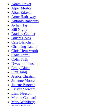
Adam Driver
Alper Mestçi
Altan Erkekli
Anne Hathaway
Antonio Banderas
Ayhan Taş
Bill Nighy
Bradley Cooper
Bülent Çolak
Cate Blanchett
Channing Tatum
Chris Hemsworth
Colin Farrell
Colin Firth
Dwayne Johnson
Emily Blunt
Fırat Tanış
Jessica Chastain
Julianne Moore
Juliette Binoche
Kristen Stewart
Liam Neeson
Marion Cotillard
Mark Wahlberg