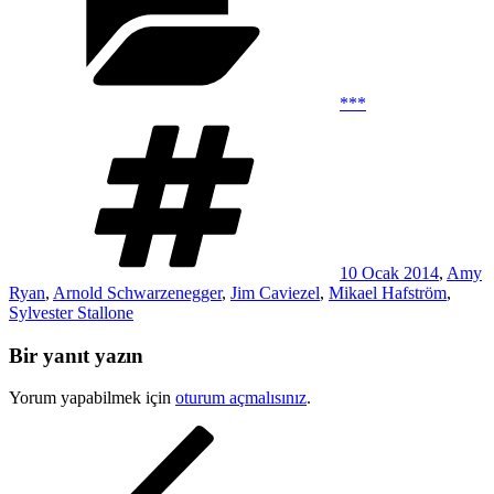
***
Etiketler
10 Ocak 2014
,
Amy
Ryan
,
Arnold Schwarzenegger
,
Jim Caviezel
,
Mikael Hafström
,
Sylvester Stallone
Bir yanıt yazın
Yorum yapabilmek için
oturum açmalısınız
.
Yazı
Önceki
Yazı
gezinmesi