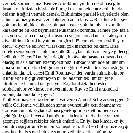
vermek zorundasınız. Ben ve Arnold’ın aynı filmde olması gibi.
İnsanlar ikimizden böyle bir film çıkmasını beklemezlerdi, bu da
onların isteğini vermek demek. Birbirimize paralel kariyerlerde olan,
altın çağımızı yaşayan, zor filmlerin adamlarıyız. Bu filmde her şey
çok farklı, büyük silahlar yok, patlamalar yok, bombalar var. İki
karakter de bu kez beyinlerini kullanmak zorunda. Filmde çok fazla
aksiyon var ama daha çok düşünmesi gereken adamların aksiyonu
diyebilirim. Bu rol hayatımın en güzel döneminde, en keyifli işim
oldu.” diyor ve ekliyor “Karakteri çok inandırıcı buldum. Bize
sürekli senaryo gelir bilirsiniz, ilk 30 sayfada da işin nereye gideceği
belli olur. Kaçış Planı öyle değildi, hikâyenin başında ortasında ne
olacağını asla tahmin edemiyorsunuz. Birkaç tahminde bulundum
ama sonu hiç de beklediğim gibi değildi. Breslin, tuzağa düştüğünü
anladığında, tek çaresi Emil Rottmayer’den yardım almak oluyor.
Birbirlerine hiç güvenmeyen bu iki adamın tek umudu yine
birbirlerine inanmaktan geçiyor. Ray hapisteki herkesten
şüpheleniyor ve kimseye güvenmiyor. Ray ve Emil arasındaki
satranç da burada başlıyor.”
Emil Rottmayer karakterine hayat veren Arnold Schwarzenegger “6
yıllık California valiliğinden sonra oyunculuğa geri dönmem ve
dönüşümün çok sağlam olması gerektiğini fark ettim. Senaryo
geldiğinde çok heyecanlandığımı hatırlıyorum. Stallone ve ben
geçmişte sağlam rakipler olarak anılırdık. En iyi kas kimde, en iyi
kim dövüşüyor gibi konular konuşulurdu. Biz hep birbirimize saygı
duyduk, bu iş sayesinde de samimiyetimiz ve dostluğumuz