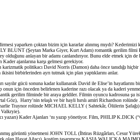
irmesi yaparken çoktan bizim için kararlar alınmış mıydı? Kederimizi
BLUNT (Şeytan Marka Giyer, Kurt Adam) romantik gerilim filmi Kade
ir şey olduğunu anlayan bir adamı canlandırıyor. Bunu elde etmek için de
n Kader ajanlarına karşı gelmesi gerekiyor.
 karizmatik politikacı David Norris (Damon) daha önce tanıdığı hiçbir
 ikisini birbirlerinden ayrı tutmak için plan yaptıklarını anlar.
tırı sayılır gücü sonuna kadar kullanarak David ile Elise’in hayatlarını 
onun için önceden belirlenen kaderine razı olacak ya da kaderi yenmek i
k gerilim filminde bir araya geldiler. Filmin oyuncu kadrosuna şu isi
Göz), Harry’nin telaşlı ve bir hayli hırslı amiri Richardson rolü
Charlie Traynor rolünde MICHAEL KELLY ( Sahtekâr, Ölülerin Şafağı) 
Valkryie).
zarı) Kader Ajanları ‘nı yazıp yönetiyor. Film, PHILIP K.DICK (“Ger
ü kazanmış görüntü yönetmeni JOHN TOLL (İhtiras Rüzgârları, Cesur Y
recek olan Hayat Ağacı), kostüm tasarımcısı KASIA WALICKA MAIM