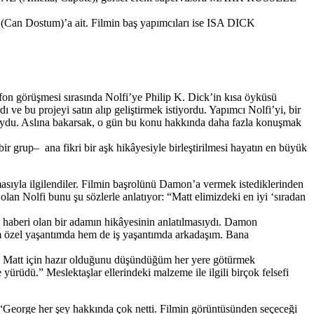
 Dostum)’a ait. Filmin baş yapımcıları ise ISA DICK
efon görüşmesi sırasında Nolfi’ye Philip K. Dick’in kısa öyküsü
ve bu projeyi satın alıp geliştirmek istiyordu. Yapımcı Nolfi’yi, bir
 duydu. Aslına bakarsak, o gün bu konu hakkında daha fazla konuşmak
 grup– ana fikri bir aşk hikâyesiyle birleştirilmesi hayatın en büyük
sıyla ilgilendiler. Filmin başrolünü Damon’a vermek istediklerinden
n Nolfi bunu şu sözlerle anlatıyor: “Matt elimizdeki en iyi ‘sıradan
 haberi olan bir adamın hikâyesinin anlatılmasıydı. Damon
em özel yaşantımda hem de iş yaşantımda arkadaşım. Bana
yu Matt için hazır olduğunu düşündüğüm her yere götürmek
 yürüdü.” Meslektaşlar ellerindeki malzeme ile ilgili birçok felsefi
: “George her şey hakkında çok netti. Filmin görüntüsünden seçeceği