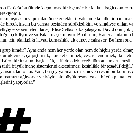
 ilk defa bu filmde kaçınılmaz bir biçimde bir kadına bağlı olan romant
gerekiyordu.
m konuşmasını yapmadan önce erkekler tuvaletinde kendini toparlamak i
 birçok insanı bu yarışta peşinden sürüklediğini ve şimdiyse onları yar
elliğiyle sersemleten dansçı Elise Sellas’la karşılaşıyor. David onu ço
doğru çekiliyor ve sırılsıklam âşık oluyor. Bu durum, Kader ajanlarının
un için planladığı hayatı kurnazlıkla alt etmeye çalışıyor. Bu hem ona h
u grup kimdir? Aynı anda hem her yerde olan hem de hiçbir yerde olmay
rtüklemek, çarpıştırmak, hareket ettirmek, cesaretlendirmek, ikna etme
“Büro, bir insanın ‘başkası’ için ifade edebileceği tüm anlamları temsil 
ürlü büyük inanç sistemlerini aksettirmesi kesinlikle bir tesadüf değil.
nsımaları onlar. Yani, bir şey yapmanızı istemeyen resmî bir kuruluş gi
olmamızı sağlıyorlar ve böylelikle büyük resme ya da büyük plana uymu
şlerini yapıyorlar.”
Etiketler