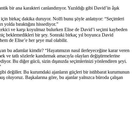
ik bir ana karakteri canlandırıyor. Yazıldığı gibi David’in âşık
çin birkaç dakika duruyor. Nolfi bunu şöyle anlatıyor: “Seçimleri
ı yolda bıraktığını hissediyor.”
k çekici ve karşı koyulmaz bulurken Elise de David’i seçimi kaybeden
 hiç beklemedikleri bir şey. Sonraki birkaç yıl boyunca David
em de Elise’e her şeye mal olabilir.
an bu adamlar kimdir? “Hayatımızın nasıl ilerleyeceğine karar veren
k ve tatlı sözlerle kandırmak amacıyla olayları değiştirmelerine
ediyor. Bu diğer gücü, sizin dışınızda seçimlerinizi yönlendiren şeyi.
”
bi değiller. Bu kurumdaki ajanların güçleri bir istihbarat kurumunun
ş oluyoruz. Başkalarına göre, bu ajanlar yalnızca büroda çalışan