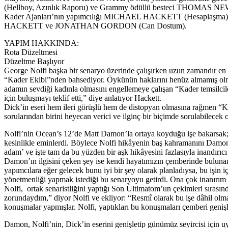
(Hellboy, Azınlık Raporu) ve Grammy ödüllü besteci THOMAS NEW
Kader Ajanları’nın yapımcılığı MICHAEL HACKETT (Hesaplaşma),
HACKETT ve JONATHAN GORDON (Can Dostum).
YAPIM HAKKINDA:
Rota Düzeltmesi
Düzeltme Başlıyor
George Nolfi başka bir senaryo üzerinde çalışırken uzun zamandır en y
“Kader Ekibi”nden bahsediyor. Öykünün haklarını henüz almamış olmasına
adamın sevdiği kadınla olmasını engellemeye çalışan “Kader temsilcil
için buluşmayı teklif etti,” diye anlatıyor Hackett.
Dick’in eseri hem ileri görüşlü hem de distopyan olmasına rağmen “Ka
sorularından birini heyecan verici ve ilginç bir biçimde sorulabilecek or
Nolfi’nin Ocean’s 12’de Matt Damon’la ortaya koyduğu işe bakarsak; 
kesinlikle eminlerdi. Böylece Nolfi hikâyenin baş kahramanını Damon’
adam’ ve işte tam da bu yüzden bir aşk hikâyesini fazlasıyla inandırıcı 
Damon’ın ilgisini çeken şey ise kendi hayatımızın çemberinde buluna
yapımcılara eğer gelecek bunu iyi bir şey olarak planladıysa, bu iş
yönetmenliği yapmak istediği bu senaryoyu getirdi. Ona çok inanırım v
Nolfi, ortak senaristliğini yaptığı Son Ültimatom’un çekimleri sıra
zorundaydım,” diyor Nolfi ve ekliyor: “Resmî olarak bu işe dâhil olmak i
konuşmalar yapmışlar. Nolfi, yaptıkları bu konuşmaları çemberi geniş
Damon, Nolfi’nin, Dick’in eserini genişletip günümüz seyircisi için u