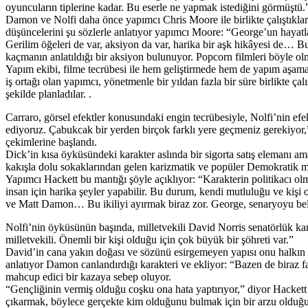
oyuncuların tiplerine kadar. Bu eserle ne yapmak istediğini görmüştü.
Damon ve Nolfi daha önce yapımcı Chris Moore ile birlikte çalıştıkları
düşüncelerini şu sözlerle anlatıyor yapımcı Moore: “George’un hayatlar
Gerilim öğeleri de var, aksiyon da var, harika bir aşk hikâyesi de… Bun
kaçmanın anlatıldığı bir aksiyon bulunuyor. Popcorn filmleri böyle ol
Yapım ekibi, filme tecrübesi ile hem geliştirmede hem de yapım aşamas
iş ortağı olan yapımcı, yönetmenle bir yıldan fazla bir süre birlikte ça
şekilde planladılar. .
Carraro, görsel efektler konusundaki engin tecrübesiyle, Nolfi’nin efe
ediyoruz. Çabukcak bir yerden birçok farklı yere geçmeniz gerekiyor,”
çekimlerine başlandı.
Dick’in kısa öyküsündeki karakter aslında bir sigorta satış elemanı am
kakışla dolu sokaklarından gelen karizmatik ve popüler Demokratik mill
Yapımcı Hackett bu mantığı şöyle açıklıyor: “Karakterin politikacı olma
insan için harika şeyler yapabilir. Bu durum, kendi mutluluğu ve kiş
ve Matt Damon… Bu ikiliyi ayırmak biraz zor. George, senaryoyu belli
Nolfi’nin öyküsünün başında, milletvekili David Norris senatörlük kamp
milletvekili. Önemli bir kişi olduğu için çok büyük bir şöhreti var.”
David’in cana yakın doğası ve sözünü esirgemeyen yapısı onu halkın g
anlatıyor Damon canlandırdığı karakteri ve ekliyor: “Bazen de biraz f
mahcup edici bir kazaya sebep oluyor.
“Gençliğinin vermiş olduğu coşku ona hata yaptırıyor,” diyor Hackett v
çıkarmak, böylece gerçekte kim olduğunu bulmak için bir arzu olduğun