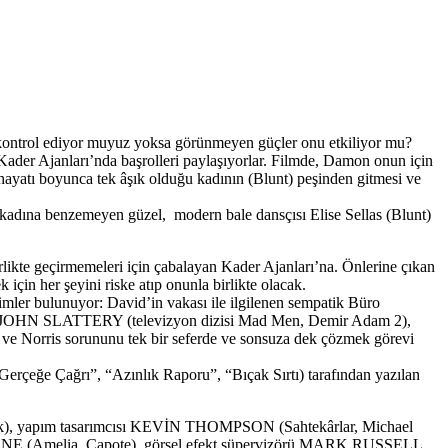
 kontrol ediyor muyuz yoksa görünmeyen güçler onu etkiliyor mu?
r Ajanları’nda başrolleri paylaşıyorlar. Filmde, Damon onun için
 hayatı boyunca tek âşık olduğu kadının (Blunt) peşinden gitmesi ve
 kadına benzemeyen güzel, modern bale dansçısı Elise Sellas (Blunt)
birlikte geçirmemeleri için çabalayan Kader Ajanları’na. Önlerine çıkan
çin her şeyini riske atıp onunla birlikte olacak.
mler bulunuyor: David’in vakası ile ilgilenen sempatik Büro
nde JOHN SLATTERY (televizyon dizisi Mad Men, Demir Adam 2),
ve Norris sorununu tek bir seferde ve sonsuza dek çözmek görevi
çeğe Çağrı”, “Azınlık Raporu”, “Bıçak Sırtı) tarafından yazılan
ürek), yapım tasarımcısı KEVİN THOMPSON (Sahtekârlar, Michael
ONE (Amelia, Capote), görsel efekt süpervizörü MARK RUSSELL