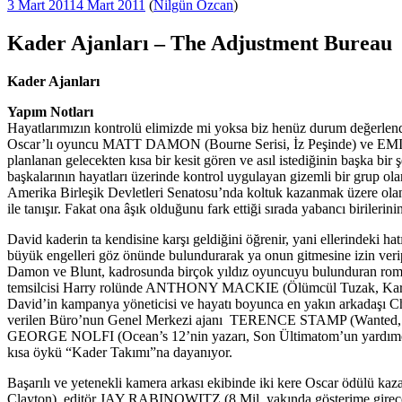
Yayım
3 Mart 2011
4 Mart 2011
(
Nilgün Özcan
)
tarihi
Kader Ajanları – The Adjustment Bureau
K
ader Ajanları
Yapım Notları
Hayatlarımızın kontrolü elimizde mi yoksa biz henüz durum değerlend
Oscar’lı oyuncu MATT DAMON (Bourne Serisi, İz Peşinde) ve EMILY 
planlanan gelecekten kısa bir kesit gören ve asıl istediğinin başka b
başkalarının hayatları üzerinde kontrol uygulayan gizemli bir grup ola
Amerika Birleşik Devletleri Senatosu’nda koltuk kazanmak üzere olan
ile tanışır. Fakat ona âşık olduğunu fark ettiği sırada yabancı birilerinin
David kaderin ta kendisine karşı geldiğini öğrenir, yani ellerindeki ha
büyük engelleri göz önünde bulundurarak ya onun gitmesine izin verip 
Damon ve Blunt, kadrosunda birçok yıldız oyuncuyu bulunduran romanti
temsilcisi Harry rolünde ANTHONY MACKIE (Ölümcül Tuzak, Kartal 
David’in kampanya yöneticisi ve hayatı boyunca en yakın arkadaşı 
verilen Büro’nun Genel Merkezi ajanı TERENCE STAMP (Wanted, 
GEORGE NOLFI (Ocean’s 12’nin yazarı, Son Ültimatom’un yardımcı ya
kısa öykü “Kader Takımı”na dayanıyor.
Başarılı ve yetenekli kamera arkası ekibinde iki kere Oscar ödül
Clayton), editör JAY RABINOWITZ (8 Mil, yakında gösterime gi