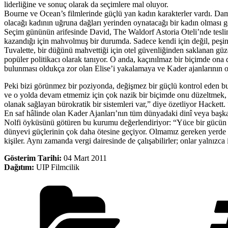
liderliğine ve sonuç olarak da seçimlere mal oluyor.
Bourne ve Ocean’s filmlerinde güçlü yan kadın karakterler vardı. Damon
olacağı kadının uğruna dağları yerinden oynatacağı bir kadın olması 
Seçim gününün arifesinde David, The Waldorf Astoria Oteli’nde tesli
kazandığı için mahvolmuş bir durumda. Sadece kendi için değil, peşinde
Tuvalette, bir düğünü mahvettiği için otel güvenliğinden saklanan güz
popüler politikacı olarak tanıyor. O anda, kaçınılmaz bir biçimde ona 
bulunması oldukça zor olan Elise’i yakalamaya ve Kader ajanlarının on
Peki bizi görünmez bir poziyonda, değişmez bir güçlü kontrol eden b
ve o yolda devam etmemiz için çok nazik bir biçimde onu düzeltmek, dü
olanak sağlayan bürokratik bir sistemleri var,” diye özetliyor Hackett. 
En saf hâlinde olan Kader Ajanları’nın tüm dünyadaki dinî veya başka t
Nolfi öyküsünü götüren bu kurumu değerlendiriyor: “Yüce bir gücün ya
dünyevi güçlerinin çok daha ötesine geçiyor. Olmamız gereken yerde 
kişiler. Aynı zamanda vergi dairesinde de çalışabilirler; onlar yalnızca i
Gösterim Tarihi:
04 Mart 2011
Dağıtım:
UIP Filmcilik
Kategoriler