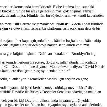
yönetecekleri konusunda hemfikirlerdi. Ekibe katılma konusundaki
te birçok türün de bir araya gelecek olması çok hoşuma gitmişti.
r kriz de anlatılıyor. Filmlde tüm bu söylediklerim ve kendi kaderinden
ımcısı Bill Carraro ile tamamlandı. Nolfi ile ilk defa Fedai filminde
ânı ve öğeyi nasıl fiziksel bir platforma taşıyacaklarını detaylı bir
ader ajanını her kapı açılışında bir mekândan başka bir mekâna takip
dia Rights Capital’den proje hakları satın alındı ve filmin
ması gerektiğini düşündü. Nolfi ana karakterini Brooklyn’in itiş
Kariyerinde ilerlemeyi seçerse, doğru koşullar altında milyonlarca
 ödüllü Can Dostum filmine dayanan Moore devam ediyor: “David Norris
ı karaktere dönüşen birkaç oyuncudan biridir.”
iliğini anlatıyor: “Temsilciler Meclisi için seçilen en genç
i hayatındaki işleri berbat etmeye oldukça meyilli biri,” diye
ksiklik David’e ilk Birleşik Devletler Senatosu adaylığına mal olan
eleyen bir kişi David’in bilinçaltında hayatını gittiği yoldan
yken gazeteciler tarafından haber yapılmasıyla oylama anketlerindeki