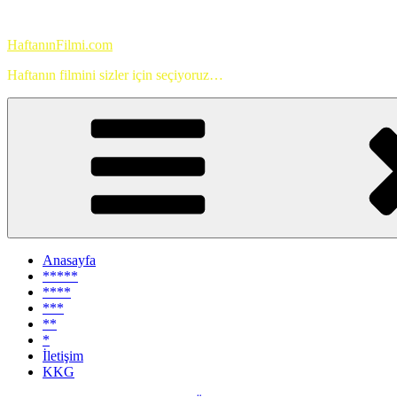
İçeriğe
geç
HaftanınFilmi.com
Haftanın filmini sizler için seçiyoruz…
Anasayfa
*****
****
***
**
*
İletişim
KKG