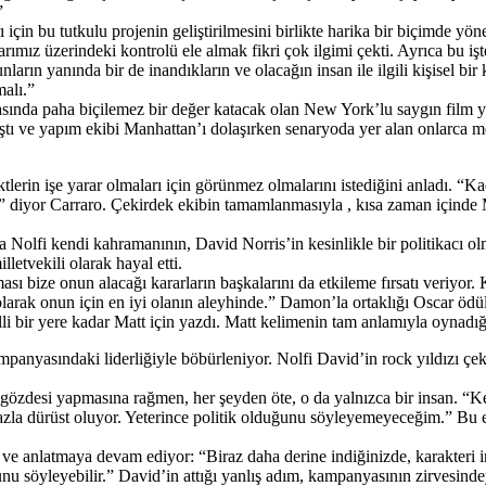
”
 için bu tutkulu projenin geliştirilmesini birlikte harika bir biçimde 
ımız üzerindeki kontrolü ele almak fikri çok ilgimi çekti. Ayrıca bu iş
ların yanında bir de inandıkların ve olacağın insan ile ilgili kişisel bi
malı.”
ında paha biçilemez bir değer katacak olan New York’lu saygın film yap
lıştı ve yapım ekibi Manhattan’ı dolaşırken senaryoda yer alan onlarca mek
ktlerin işe yarar olmaları için görünmez olmalarını istediğini anladı. “K
 diyor Carraro. Çekirdek ekibin tamamlanmasıyla , kısa zaman içinde Me
a Nolfi kendi kahramanının, David Norris’in kesinlikle bir politikacı ol
etvekili olarak hayal etti.
sı bize onun alacağı kararların başkalarını da etkileme fırsatı veriyor. 
i olarak onun için en iyi olanın aleyhinde.” Damon’la ortaklığı Oscar
 bir yere kadar Matt için yazdı. Matt kelimenin tam anlamıyla oynadığ
anyasındaki liderliğiyle böbürleniyor. Nolfi David’in rock yıldızı çekic
özdesi yapmasına rağmen, her şeyden öte, o da yalnızca bir insan. “Kend
azla dürüst oluyor. Yeterince politik olduğunu söyleyemeyeceğim.” Bu e
e anlatmaya devam ediyor: “Biraz daha derine indiğinizde, karakteri inc
u söyleyebilir.” David’in attığı yanlış adım, kampanyasının zirvesinde