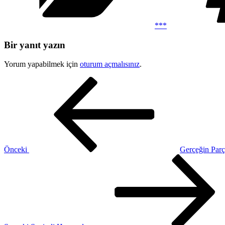
***
Bir yanıt yazın
Yorum yapabilmek için
oturum açmalısınız
.
Yazı
Önceki
Yazı
gezinmesi
Önceki
Gerçeğin Parç
Sonraki
Yazı