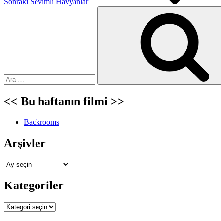
Sonraki
Sevimli Havyanlar
Ara:
<< Bu haftanın filmi >>
Backrooms
Arşivler
Arşivler
Kategoriler
Kategoriler