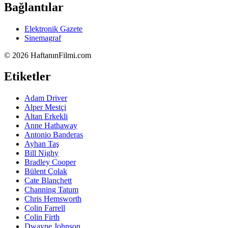
Bağlantılar
Elektronik Gazete
Sinemagraf
©
2026 HaftanınFilmi.com
Etiketler
Adam Driver
Alper Mestçi
Altan Erkekli
Anne Hathaway
Antonio Banderas
Ayhan Taş
Bill Nighy
Bradley Cooper
Bülent Çolak
Cate Blanchett
Channing Tatum
Chris Hemsworth
Colin Farrell
Colin Firth
Dwayne Johnson