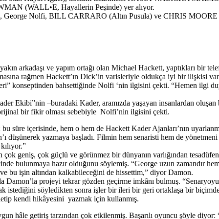
MAN (WALL•E, Hayallerin Peşinde) yer alıyor.
 George Nolfi, BILL CARRARO (Altın Pusula) ve CHRIS MOORE (Can
akın arkadaşı ve yapım ortağı olan Michael Hackett, yaptıkları bir tel
 rağmen Hackett’ın Dick’in varisleriyle oldukça iyi bir ilişkisi vardı 
eri” konseptinden bahsettiğinde Nolfi ‘nin ilgisini çekti. “Hemen ilgi
der Ekibi”nin –buradaki Kader, aramızda yaşayan insanlardan oluşan bir
ijinal bir fikir olması sebebiyle Nolfi’nin ilgisini çekti.
bu süre içerisinde, hem o hem de Hackett Kader Ajanları’nın uyarlanma
ı düşünerek yazmaya başladı. Filmin hem senaristi hem de yönetmeni ola
kılıyor.”
n çok geniş, çok güçlü ve görünmez bir dünyanın varlığından tesadüfen
in içinde bulunmaya hazır olduğunu söylemiş. “George uzun zamandır h
e bu işin altından kalkabileceğini de hissettim,” diyor Damon.
sında Damon’la projeyi tekrar gözden geçirme imkânı bulmuş. “Senaryo
stediğini söyledikten sonra işler bir ileri bir geri ortaklaşa bir biçimde
letip kendi hikâyesini yazmak için kullanmış.
ygun hâle getiriş tarzından çok etkilenmiş. Başarılı oyuncu şöyle diyor