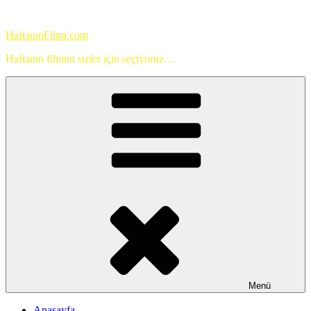
İçeriğe
geç
HaftanınFilmi.com
Haftanın filmini sizler için seçiyoruz…
Menü
Anasayfa