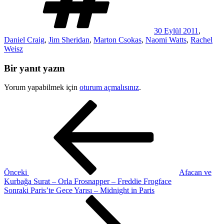
30 Eylül 2011
,
Daniel Craig
,
Jim Sheridan
,
Marton Csokas
,
Naomi Watts
,
Rachel
Weisz
Bir yanıt yazın
Yorum yapabilmek için
oturum açmalısınız
.
Yazı
Önceki
Yazı
gezinmesi
Önceki
Afacan ve
Kurbağa Surat – Orla Frosnapper – Freddie Frogface
Sonraki
Sonraki
Paris’te Gece Yarısı – Midnight in Paris
Yazı