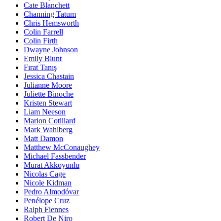
Cate Blanchett
Channing Tatum
Chris Hemsworth
Colin Farrell
Colin Firth
Dwayne Johnson
Emily Blunt
Fırat Tanış
Jessica Chastain
Julianne Moore
Juliette Binoche
Kristen Stewart
Liam Neeson
Marion Cotillard
Mark Wahlberg
Matt Damon
Matthew McConaughey
Michael Fassbender
Murat Akkoyunlu
Nicolas Cage
Nicole Kidman
Pedro Almodóvar
Penélope Cruz
Ralph Fiennes
Robert De Niro