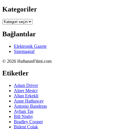
Kategoriler
Kategoriler
Bağlantılar
Elektronik Gazete
Sinemagraf
©
2026 HaftanınFilmi.com
Etiketler
Adam Driver
Alper Mestçi
Altan Erkekli
Anne Hathaway
Antonio Banderas
Ayhan Taş
Bill Nighy
Bradley Cooper
Bülent Çolak