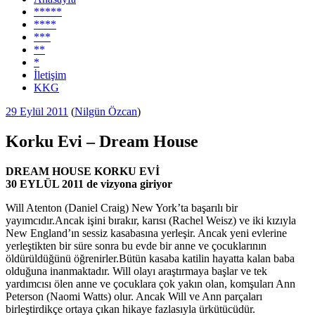
*****
****
***
**
*
İletişim
KKG
Yayım
29 Eylül 2011
(
Nilgün Özcan
)
tarihi
Korku Evi – Dream House
DREAM HOUSE KORKU EVİ
30 EYLÜL 2011 de vizyona giriyor
Will Atenton (Daniel Craig) New York’ta başarılı bir
yayımcıdır.Ancak işini bırakır, karısı (Rachel Weisz) ve iki kızıyla
New England’ın sessiz kasabasına yerleşir. Ancak yeni evlerine
yerleştikten bir süre sonra bu evde bir anne ve çocuklarının
öldürüldüğünü öğrenirler.Bütün kasaba katilin hayatta kalan baba
olduğuna inanmaktadır. Will olayı araştırmaya başlar ve tek
yardımcısı ölen anne ve çocuklara çok yakın olan, komşuları Ann
Peterson (Naomi Watts) olur. Ancak Will ve Ann parçaları
birleştirdikçe ortaya çıkan hikaye fazlasıyla ürkütücüdür.