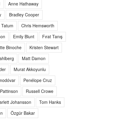
i
Anne Hathaway
y
Bradley Cooper
 Tatum
Chris Hemsworth
son
Emily Blunt
Fırat Tanış
ette Binoche
Kristen Stewart
ahlberg
Matt Damon
der
Murat Akkoyunlu
modóvar
Penélope Cruz
Pattinson
Russell Crowe
arlett Johansson
Tom Hanks
on
Özgür Bakar