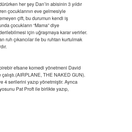
dürürken her şey Dan’in abisinin 3 yıldır
üren çocuklarının eve gelmesiyle
emeyen çift, bu durumun kendi iş
unda çocukların “Mama” diye
erilebilmesi için uğraşmaya karar verirler.
an ruh çıkarıcılar ile bu ruhtan kurtulmak
dır.
birebir efsane komedi yönetmeni David
mlerde çalıştı.(AIRPLANE, THE NAKED GUN).
serilerini yazıp yönetmiştir. Ayrıca
nu Pat Proft ile birlikte yazıp,