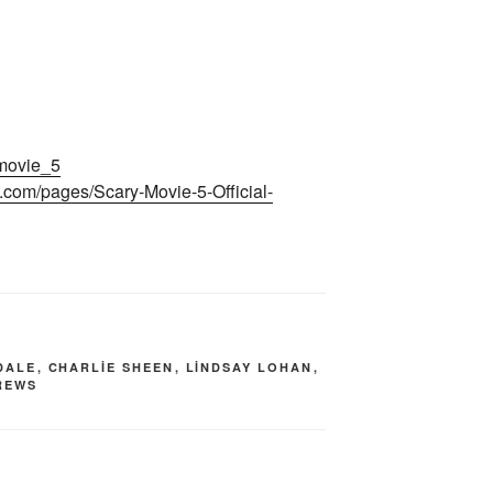
ymovie_5
.com/pages/Scary-Movie-5-Official-
DALE
,
CHARLIE SHEEN
,
LINDSAY LOHAN
,
REWS