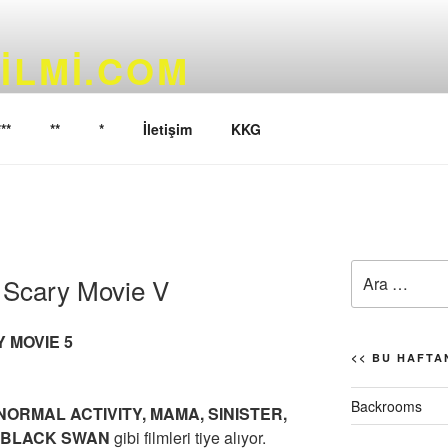
ILMI.COM
yoruz…
***
**
*
İletişim
KKG
)
Ara:
/ Scary Movie V
Y MOVIE 5
<< BU HAFTAN
Backrooms
NORMAL ACTIVITY, MAMA, SINISTER,
, BLACK SWAN
gibi filmleri tiye alıyor.