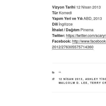
Vizyon Tarihi
12 Nisan 2013
Tür
Komedi
Yapım Yeri ve Yılı
ABD, 2013
Dili
İngilizce
İthalat / Dağıtım
Pinema
Twitter:
https://twitter.com/scar
Facebook:
http://www.facebook
2012/276305575714360
KATEGORILER
**
ETIKETLER
12 NISAN 2013
,
ASHLEY TIS
MALCOLM D. LEE
,
TERRY C