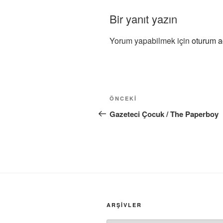
Bir yanıt yazın
Yorum yapabilmek için
oturum a
Yazı
Önceki
ÖNCEKI
gezinmesi
Yazı
Gazeteci Çocuk / The Paperboy
ARŞIVLER