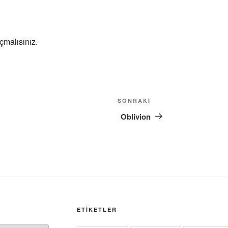
çmalısınız
.
Sonraki
SONRAKI
Yazı
Oblivion
ETIKETLER