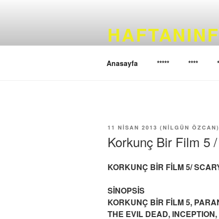
İçeriğe
geç
HAFTANINF
Haftanın filmini sizler için seçi
Anasayfa
*****
****
YAYIM
11 NISAN 2013
(
NILGÜN ÖZCAN
TARIHI
Korkunç Bir Film 5 
KORKUNÇ BİR FİLM 5/ SCAR
SİNOPSİS
KORKUNÇ BİR FİLM 5, PARA
THE EVIL DEAD, INCEPTION