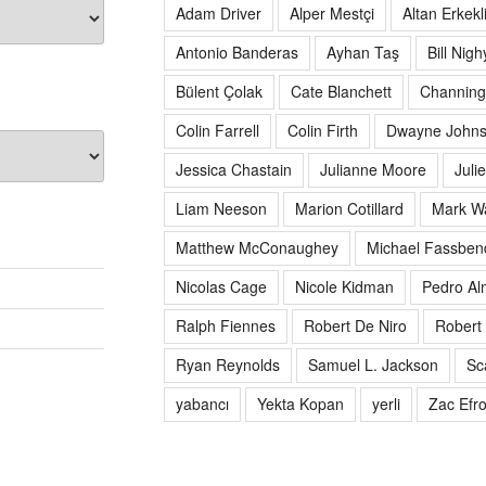
Adam Driver
Alper Mestçi
Altan Erkekl
Antonio Banderas
Ayhan Taş
Bill Nigh
Bülent Çolak
Cate Blanchett
Channing
Colin Farrell
Colin Firth
Dwayne John
Jessica Chastain
Julianne Moore
Juli
Liam Neeson
Marion Cotillard
Mark W
Matthew McConaughey
Michael Fassben
Nicolas Cage
Nicole Kidman
Pedro Al
Ralph Fiennes
Robert De Niro
Robert 
Ryan Reynolds
Samuel L. Jackson
Sc
yabancı
Yekta Kopan
yerli
Zac Efr