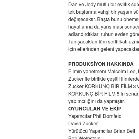
Dan ve Jody mutlu bir evlilik sür
tek başlarına vahşi bir yaşam s
değişecektir. Başta bunu önems
hayatlarına da yansıması sonuc
adlandırdıkları ruhun evden gönd
Tanışacakları tüm sertifikalı uzm
için ellerinden geleni yapacaklar
PRODUKSİYON HAKKINDA
Filmin yönetmeni Malcolm Lee, 
Zucker ile birlikte çeşitli fil
Zucker KORKUNÇ BİR FİLM 3 ve 4 
KORKUNÇ BİR FİLM 5’in senaryosu
yapımcılığını da yapmıştır.
OYUNCULAR VE EKİP
Yapımcılar Phil Dornfeld
David Zucker
Yürütücü Yapımcılar Brian Bell
Bob Weinstein