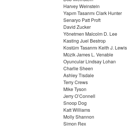
Harvey Weinstein
Yapım Tasarımı Clark Hunter
Senaryo Patt Proft
David Zucker
Yönetmen Malcolm D. Lee
Kasting Juel Bestrop
Kostüm Tasarımı Keith J. Lewis
Müzik James L. Venable
Oyuncular Lindsay Lohan
Charlie Sheen
Ashley Tisdale
Terry Crews
Mike Tyson
Jerry O’Connell
Snoop Dog
Katt Williams
Molly Shannon
Simon Rex