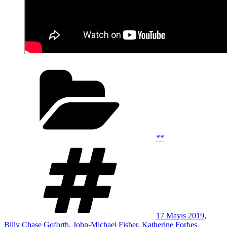
Kategoriler
**
Etiketler
17 Mayıs 2019
,
Billy Chase Goforth
,
John-Michael Fisher
,
Katherine Forbes
,