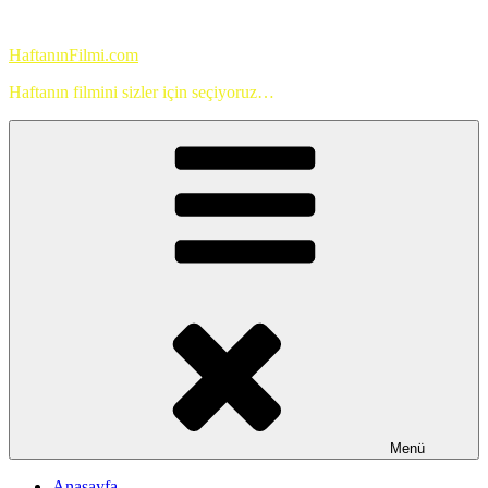
İçeriğe
geç
HaftanınFilmi.com
Haftanın filmini sizler için seçiyoruz…
Menü
Anasayfa