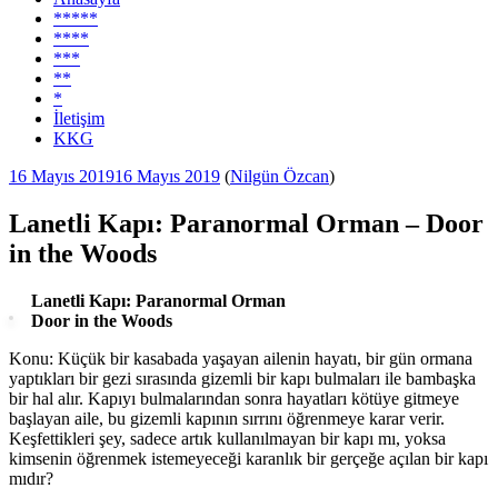
*****
****
***
**
*
İletişim
KKG
Yayım
16 Mayıs 2019
16 Mayıs 2019
(
Nilgün Özcan
)
tarihi
Lanetli Kapı: Paranormal Orman – Door
in the Woods
Lanetli Kapı: Paranormal Orman
Door in the Woods
Konu: Küçük bir kasabada yaşayan ailenin hayatı, bir gün ormana
yaptıkları bir gezi sırasında gizemli bir kapı bulmaları ile bambaşka
bir hal alır. Kapıyı bulmalarından sonra hayatları kötüye gitmeye
başlayan aile, bu gizemli kapının sırrını öğrenmeye karar verir.
Keşfettikleri şey, sadece artık kullanılmayan bir kapı mı, yoksa
kimsenin öğrenmek istemeyeceği karanlık bir gerçeğe açılan bir kapı
mıdır?