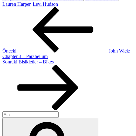
Lauren Harper
,
Levi Hudson
Yazı
Önceki
Yazı
gezinmesi
Önceki
John Wick:
Chapter 3 – Parabellum
Sonraki
Sonraki
Bisikletler – Bikes
Yazı
Ara:
Ara