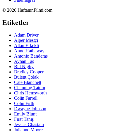
Sinemagraf
©
2026 HaftanınFilmi.com
Etiketler
Adam Driver
Alper Mestçi
Altan Erkekli
Anne Hathaway
Antonio Banderas
Ayhan Taş
Bill Nighy
Bradley Cooper
Bülent Çolak
Cate Blanchett
Channing Tatum
Chris Hemsworth
Colin Farrell
Colin Firth
Dwayne Johnson
Emily Blunt
Fırat Tanış
Jessica Chastain
Julianne Moore