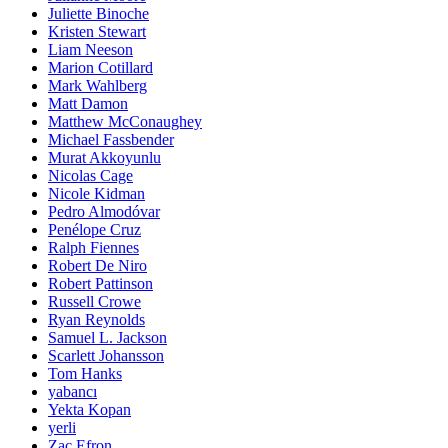
Juliette Binoche
Kristen Stewart
Liam Neeson
Marion Cotillard
Mark Wahlberg
Matt Damon
Matthew McConaughey
Michael Fassbender
Murat Akkoyunlu
Nicolas Cage
Nicole Kidman
Pedro Almodóvar
Penélope Cruz
Ralph Fiennes
Robert De Niro
Robert Pattinson
Russell Crowe
Ryan Reynolds
Samuel L. Jackson
Scarlett Johansson
Tom Hanks
yabancı
Yekta Kopan
yerli
Zac Efron