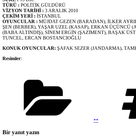
TÜRÜ :
POLİTİK GÜLDÜRÜ
VİZYON TARİHİ :
3 ARALIK 2010
ÇEKİM YERİ :
İSTANBUL
OYUNCULAR :
MÜJDAT GEZEN (BARADAN), İLKER AYRIK
ŞEN (BERBER), YAŞAR UZEL (KASAP), ERKAN ÜÇÜNCÜ 
(BABA ALTINDİŞ), SİNEM ERGİN (ŞAZİMENT), BAŞAK 
TUNCEL, ERCAN BOSTANCIOĞLU
KONUK OYUNCULAR:
ŞAFAK SEZER (JANDARMA), TA
Resimler
:
Kategoriler
**
Bir yanıt yazın