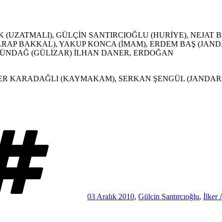
 (UZATMALI), GÜLÇİN SANTIRCIOĞLU (HURİYE), NEJAT B
(ARAP BAKKAL), YAKUP KONCA (İMAM), ERDEM BAŞ (JAN
ÜSTÜNDAĞ (GÜLİZAR) İLHAN DANER, ERDOĞAN
MER KARADAĞLI (KAYMAKAM), SERKAN ŞENGÜL (JANDA
Etiketler
03 Aralık 2010
,
Gülçin Santırcıoğlu
,
İlker 