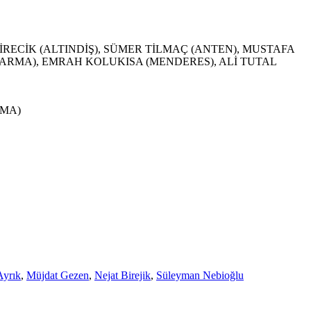
İRECİK (ALTINDİŞ), SÜMER TİLMAÇ (ANTEN), MUSTAFA
DARMA), EMRAH KOLUKISA (MENDERES), ALİ TUTAL
RMA)
Ayrık
,
Müjdat Gezen
,
Nejat Birejik
,
Süleyman Nebioğlu