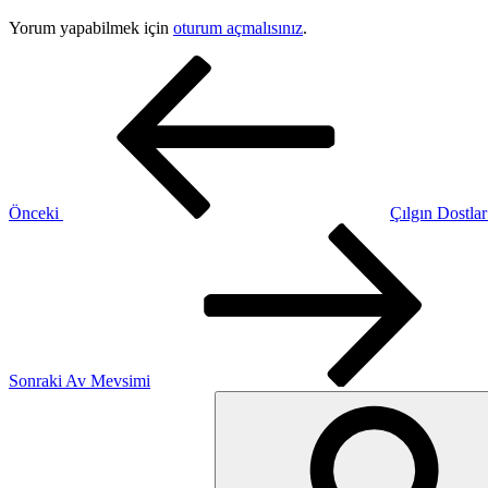
Yorum yapabilmek için
oturum açmalısınız
.
Yazı
Önceki
Yazı
gezinmesi
Önceki
Çılgın Dostla
Sonraki
Yazı
Sonraki
Av Mevsimi
Ara: