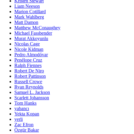
Kristen Stewart
Liam Neeson
Marion Cotillard
Mark Wahlberg
Matt Damon
Matthew McConaughey
Michael Fassbender
Murat Akkoyunlu
Nicolas Cage
Nicole Kidman
Pedro Almodóvar
Penélope Cruz
Ralph Fiennes
Robert De Niro
Robert Pattinson
Russell Crowe
Ryan Reynolds
Samuel L. Jackson
Scarlett Johansson
Tom Hanks
yabancı
Yekta Kopan
yerli
Zac Efron
Özgür Bakar