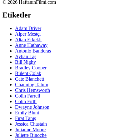
©
2026 HaftanınFilmi.com
Etiketler
Adam Driver
Alper Mestçi
Altan Erkekli
Anne Hathaway
Antonio Banderas
Ayhan Taş
Bill Nighy
Bradley Cooper
Bülent Çolak
Cate Blanchett
Channing Tatum
Chris Hemsworth
Colin Farrell
Colin Firth
Dwayne Johnson
Emily Blunt
Fırat Tanış
Jessica Chastain
Julianne Moore
Juliette Binoche