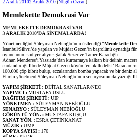
Yayım
2 Aralık 2010
2 Aralık 2010
(
Nilgün Özcan
)
tarihi
Memlekette Demokrasi Var
MEMLEKETTE DEMOKRASİ VAR
3 ARALIK 2010’DA SİNEMALARDA!
Yönetmenliğini Süleyman Nebioğlu’nun üstlendiği “
Memlekette De
İstanbul/Silivri’de yapılan ve Müjdat Gezen’in başrolünü oynadığı fil
oyuncunun ismi yer alıyor: Şafak Sezer ve Tamer Karadağlı.
Adnan Menderes’i Yassıada’dan kurtarmaya kalkan bir delinin maceral
canlandırdığı filmde Müjdat Gezen köyün ‘en akıllı delisi’ Baradan ro
100.000 çöp kibrit bulup, eczalarından bomba yapacak ve bir deniz al
Filmin yönetmeni Süleyman Nebioğlu’nun senaryosunu da yazdığı filmin
YAPIM ŞİRKETİ :
DİJİTAL SANATLAR/NEO
YAPIMCI :
MUSTAFA USLU
DAĞITIM ŞİRKETİ :
UIP
YÖNETMEN :
SÜLEYMAN NEBİOĞLU
SENARYO :
SÜLEYMAN NEBİOĞLU
GÖRÜNTÜ YÖN. :
MUSTAFA KUŞÇU
SANAT YÖN.
: ESRA ÇETİNKANAT
MÜZİK :
UMP
KOPYA SAYISI :
170
SÜRE :
95 DK.