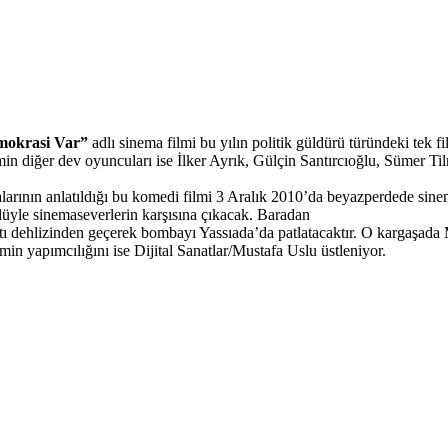
mokrasi Var”
adlı sinema filmi bu yılın politik güldürü türündeki tek 
min diğer dev oyuncuları ise İlker Ayrık, Gülçin Santırcıoğlu, Sümer Ti
arının anlatıldığı bu komedi filmi 3 Aralık 2010’da beyazperdede sine
lüyle sinemaseverlerin karşısına çıkacak. Baradan
tı dehlizinden geçerek bombayı Yassıada’da patlatacaktır. O kargaşada 
 yapımcılığını ise Dijital Sanatlar/Mustafa Uslu üstleniyor.