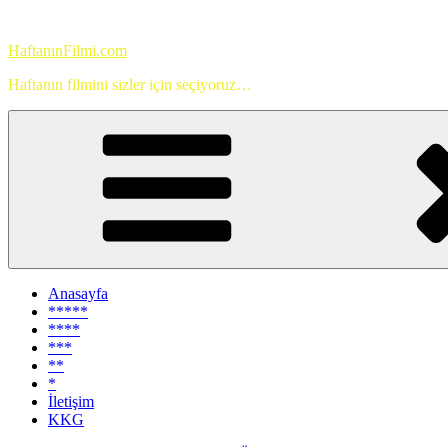
İçeriğe
geç
HaftanınFilmi.com
Haftanın filmini sizler için seçiyoruz…
Anasayfa
*****
****
***
**
*
İletişim
KKG