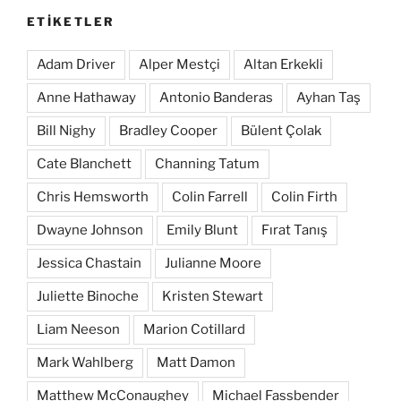
ETIKETLER
Adam Driver
Alper Mestçi
Altan Erkekli
Anne Hathaway
Antonio Banderas
Ayhan Taş
Bill Nighy
Bradley Cooper
Bülent Çolak
Cate Blanchett
Channing Tatum
Chris Hemsworth
Colin Farrell
Colin Firth
Dwayne Johnson
Emily Blunt
Fırat Tanış
Jessica Chastain
Julianne Moore
Juliette Binoche
Kristen Stewart
Liam Neeson
Marion Cotillard
Mark Wahlberg
Matt Damon
Matthew McConaughey
Michael Fassbender