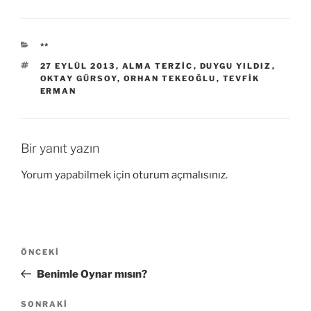
KATEGORILER
**
ETIKETLER
27 EYLÜL 2013
,
ALMA TERZIC
,
DUYGU YILDIZ
,
OKTAY GÜRSOY
,
ORHAN TEKEOĞLU
,
TEVFIK
ERMAN
Bir yanıt yazın
Yorum yapabilmek için
oturum açmalısınız
.
Yazı
Önceki
ÖNCEKI
gezinmesi
Yazı
Benimle Oynar mısın?
Sonraki
SONRAKI