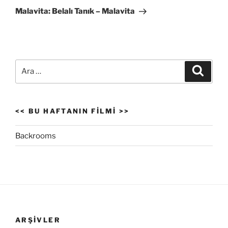
Yazı
Malavita: Belalı Tanık – Malavita
Ara:
Ara
<< BU HAFTANIN FILMI >>
Backrooms
ARŞIVLER