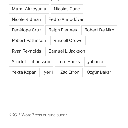
Murat Akkoyunlu
Nicolas Cage
Nicole Kidman
Pedro Almodóvar
Penélope Cruz
Ralph Fiennes
Robert De Niro
Robert Pattinson
Russell Crowe
Ryan Reynolds
Samuel L. Jackson
Scarlett Johansson
Tom Hanks
yabancı
Yekta Kopan
yerli
Zac Efron
Özgür Bakar
KKG
WordPress gururla sunar