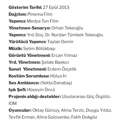
Gösterim Tarihi:
27 Eylül 2013
Dağıtım:
Pinema Film
Yapımcı:
Medya Ton Film
Yönetmen-Senaryo:
Orhan Tekeoğlu
Yapımcı:
Yrd. Doç. Dr. Nurdan Tümbek Tekeoğlu
Yürütücü Yapımcı:
Taylan Demir
Müzik:
Selim Bölükbaşı
Görüntü Yönetmeni:
Ercan Yılmaz
Yrd. Yönetmen:
Şelale Baskıcı
Sanat Yönetmeni:
Erdem Özçelik
Kostüm Sorumlusu:
Hülya İri
Ses Ambiance:
(Yekta Danabaş)
Işık Şefi:
Hüseyin Öncü
Projenin aldığı destekler:
Uluslararası Göç Örgütü-
IOM
Oyuncular:
Oktay Gürsoy, Alma Terzic, Duygu Yıldız,
Tevfik Erman, Alina Golovenko, Fatih Dokgöz