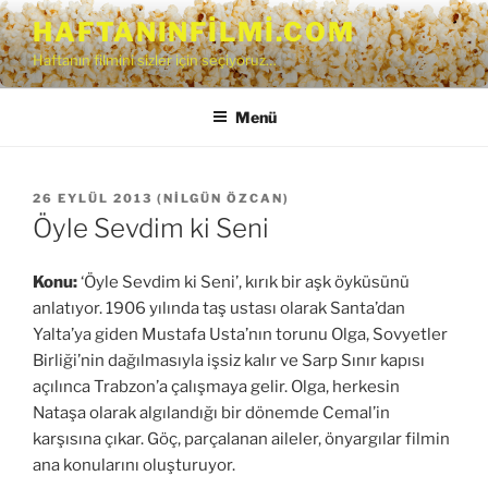
İçeriğe
HAFTANINFILMI.COM
geç
Haftanın filmini sizler için seçiyoruz…
Menü
YAYIM
26 EYLÜL 2013
(
NILGÜN ÖZCAN
)
TARIHI
Öyle Sevdim ki Seni
Konu:
‘Öyle Sevdim ki Seni’, kırık bir aşk öyküsünü
anlatıyor. 1906 yılında taş ustası olarak Santa’dan
Yalta’ya giden Mustafa Usta’nın torunu Olga, Sovyetler
Birliği’nin dağılmasıyla işsiz kalır ve Sarp Sınır kapısı
açılınca Trabzon’a çalışmaya gelir. Olga, herkesin
Nataşa olarak algılandığı bir dönemde Cemal’in
karşısına çıkar. Göç, parçalanan aileler, önyargılar filmin
ana konularını oluşturuyor.