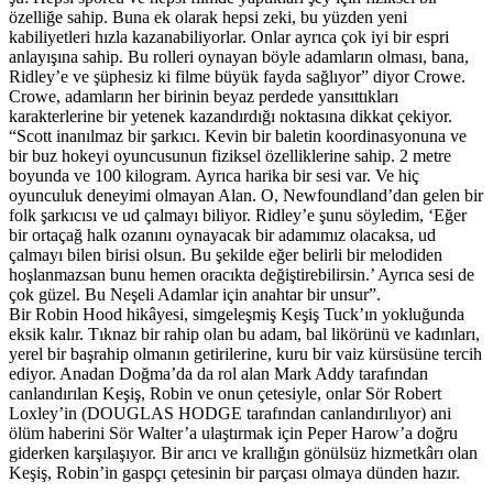
özelliğe sahip. Buna ek olarak hepsi zeki, bu yüzden yeni
kabiliyetleri hızla kazanabiliyorlar. Onlar ayrıca çok iyi bir espri
anlayışına sahip. Bu rolleri oynayan böyle adamların olması, bana,
Ridley’e ve şüphesiz ki filme büyük fayda sağlıyor” diyor Crowe.
Crowe, adamların her birinin beyaz perdede yansıttıkları
karakterlerine bir yetenek kazandırdığı noktasına dikkat çekiyor.
“Scott inanılmaz bir şarkıcı. Kevin bir baletin koordinasyonuna ve
bir buz hokeyi oyuncusunun fiziksel özelliklerine sahip. 2 metre
boyunda ve 100 kilogram. Ayrıca harika bir sesi var. Ve hiç
oyunculuk deneyimi olmayan Alan. O, Newfoundland’dan gelen bir
folk şarkıcısı ve ud çalmayı biliyor. Ridley’e şunu söyledim, ‘Eğer
bir ortaçağ halk ozanını oynayacak bir adamımız olacaksa, ud
çalmayı bilen birisi olsun. Bu şekilde eğer belirli bir melodiden
hoşlanmazsan bunu hemen oracıkta değiştirebilirsin.’ Ayrıca sesi de
çok güzel. Bu Neşeli Adamlar için anahtar bir unsur”.
Bir Robin Hood hikâyesi, simgeleşmiş Keşiş Tuck’ın yokluğunda
eksik kalır. Tıknaz bir rahip olan bu adam, bal likörünü ve kadınları,
yerel bir başrahip olmanın getirilerine, kuru bir vaiz kürsüsüne tercih
ediyor. Anadan Doğma’da da rol alan Mark Addy tarafından
canlandırılan Keşiş, Robin ve onun çetesiyle, onlar Sör Robert
Loxley’in (DOUGLAS HODGE tarafından canlandırılıyor) ani
ölüm haberini Sör Walter’a ulaştırmak için Peper Harow’a doğru
giderken karşılaşıyor. Bir arıcı ve krallığın gönülsüz hizmetkârı olan
Keşiş, Robin’in gaspçı çetesinin bir parçası olmaya dünden hazır.