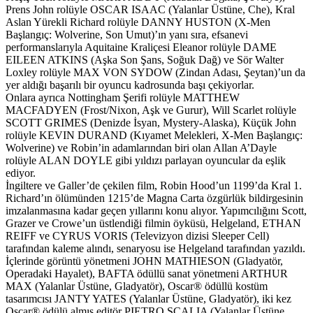
Prens John rolüyle OSCAR ISAAC (Yalanlar Üstüne, Che), Kral
Aslan Yürekli Richard rolüyle DANNY HUSTON (X-Men
Başlangıç: Wolverine, Son Umut)’ın yanı sıra, efsanevi
performanslarıyla Aquitaine Kraliçesi Eleanor rolüyle DAME
EILEEN ATKINS (Aşka Son Şans, Soğuk Dağ) ve Sör Walter
Loxley rolüyle MAX VON SYDOW (Zindan Adası, Şeytan)’un da
yer aldığı başarılı bir oyuncu kadrosunda başı çekiyorlar.
Onlara ayrıca Nottingham Şerifi rolüyle MATTHEW
MACFADYEN (Frost/Nixon, Aşk ve Gurur), Will Scarlet rolüyle
SCOTT GRIMES (Denizde İsyan, Mystery-Alaska), Küçük John
rolüyle KEVIN DURAND (Kıyamet Melekleri, X-Men Başlangıç:
Wolverine) ve Robin’in adamlarından biri olan Allan A’Dayle
rolüyle ALAN DOYLE gibi yıldızı parlayan oyuncular da eşlik
ediyor.
İngiltere ve Galler’de çekilen film, Robin Hood’un 1199’da Kral 1.
Richard’ın ölümünden 1215’de Magna Carta özgürlük bildirgesinin
imzalanmasına kadar geçen yıllarını konu alıyor. Yapımcılığını Scott,
Grazer ve Crowe’un üstlendiği filmin öyküsü, Helgeland, ETHAN
REIFF ve CYRUS VORIS (Televizyon dizisi Sleeper Cell)
tarafından kaleme alındı, senaryosu ise Helgeland tarafından yazıldı.
İçlerinde görüntü yönetmeni JOHN MATHIESON (Gladyatör,
Operadaki Hayalet), BAFTA ödüllü sanat yönetmeni ARTHUR
MAX (Yalanlar Üstüne, Gladyatör), Oscar® ödüllü kostüm
tasarımcısı JANTY YATES (Yalanlar Üstüne, Gladyatör), iki kez
Oscar® ödülü almış editör PIETRO SCALIA (Yalanlar Üstüne,