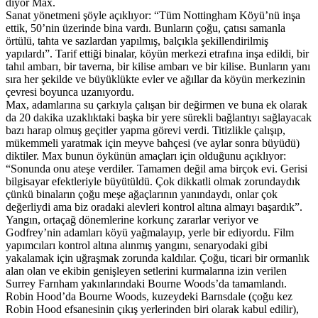
diyor Max.
Sanat yönetmeni şöyle açıklıyor: “Tüm Nottingham Köyü’nü inşa
ettik, 50’nin üzerinde bina vardı. Bunların çoğu, çatısı samanla
örtülü, tahta ve sazlardan yapılmış, balçıkla şekillendirilmiş
yapılardı”. Tarif ettiği binalar, köyün merkezi etrafına inşa edildi, bir
tahıl ambarı, bir taverna, bir kilise ambarı ve bir kilise. Bunların yanı
sıra her şekilde ve büyüklükte evler ve ağıllar da köyün merkezinin
çevresi boyunca uzanıyordu.
Max, adamlarına su çarkıyla çalışan bir değirmen ve buna ek olarak
da 20 dakika uzaklıktaki başka bir yere sürekli bağlantıyı sağlayacak
bazı harap olmuş geçitler yapma görevi verdi. Titizlikle çalışıp,
mükemmeli yaratmak için meyve bahçesi (ve aylar sonra büyüdü)
diktiler. Max bunun öykünün amaçları için olduğunu açıklıyor:
“Sonunda onu ateşe verdiler. Tamamen değil ama birçok evi. Gerisi
bilgisayar efektleriyle büyütüldü. Çok dikkatli olmak zorundaydık
çünkü binaların çoğu meşe ağaçlarının yanındaydı, onlar çok
değerliydi ama biz oradaki alevleri kontrol altına almayı başardık”.
Yangın, ortaçağ dönemlerine korkunç zararlar veriyor ve
Godfrey’nin adamları köyü yağmalayıp, yerle bir ediyordu. Film
yapımcıları kontrol altına alınmış yangını, senaryodaki gibi
yakalamak için uğraşmak zorunda kaldılar. Çoğu, ticari bir ormanlık
alan olan ve ekibin genişleyen setlerini kurmalarına izin verilen
Surrey Farnham yakınlarındaki Bourne Woods’da tamamlandı.
Robin Hood’da Bourne Woods, kuzeydeki Barnsdale (çoğu kez
Robin Hood efsanesinin çıkış yerlerinden biri olarak kabul edilir),