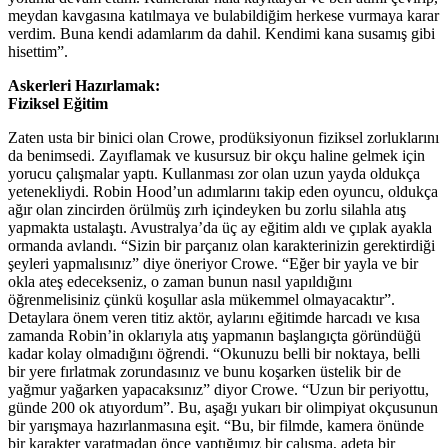
meydan kavgasına katılmaya ve bulabildiğim herkese vurmaya karar
verdim. Buna kendi adamlarım da dahil. Kendimi kana susamış gibi
hisettim”.
Askerleri Hazırlamak:
Fiziksel Eğitim
Zaten usta bir binici olan Crowe, prodüksiyonun fiziksel zorluklarını
da benimsedi. Zayıflamak ve kusursuz bir okçu haline gelmek için
yorucu çalışmalar yaptı. Kullanması zor olan uzun yayda oldukça
yetenekliydi. Robin Hood’un adımlarını takip eden oyuncu, oldukça
ağır olan zincirden örülmüş zırh içindeyken bu zorlu silahla atış
yapmakta ustalaştı. Avustralya’da üç ay eğitim aldı ve çıplak ayakla
ormanda avlandı. “Sizin bir parçanız olan karakterinizin gerektirdiği
şeyleri yapmalısınız” diye öneriyor Crowe. “Eğer bir yayla ve bir
okla ateş edecekseniz, o zaman bunun nasıl yapıldığını
öğrenmelisiniz çünkü koşullar asla mükemmel olmayacaktır”.
Detaylara önem veren titiz aktör, aylarını eğitimde harcadı ve kısa
zamanda Robin’in oklarıyla atış yapmanın başlangıçta göründüğü
kadar kolay olmadığını öğrendi. “Okunuzu belli bir noktaya, belli
bir yere fırlatmak zorundasınız ve bunu koşarken üstelik bir de
yağmur yağarken yapacaksınız” diyor Crowe. “Uzun bir periyottu,
günde 200 ok atıyordum”. Bu, aşağı yukarı bir olimpiyat okçusunun
bir yarışmaya hazırlanmasına eşit. “Bu, bir filmde, kamera önünde
bir karakter yaratmadan önce yaptığımız bir çalışma, adeta bir