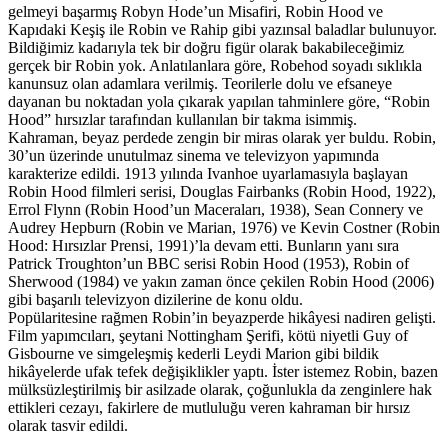
gelmeyi başarmış Robyn Hode’un Misafiri, Robin Hood ve
Kapıdaki Keşiş ile Robin ve Rahip gibi yazınsal baladlar bulunuyor.
Bildiğimiz kadarıyla tek bir doğru figür olarak bakabileceğimiz
gerçek bir Robin yok. Anlatılanlara göre, Robehod soyadı sıklıkla
kanunsuz olan adamlara verilmiş. Teorilerle dolu ve efsaneye
dayanan bu noktadan yola çıkarak yapılan tahminlere göre, “Robin
Hood” hırsızlar tarafından kullanılan bir takma isimmiş.
Kahraman, beyaz perdede zengin bir miras olarak yer buldu. Robin,
30’un üzerinde unutulmaz sinema ve televizyon yapımında
karakterize edildi. 1913 yılında Ivanhoe uyarlamasıyla başlayan
Robin Hood filmleri serisi, Douglas Fairbanks (Robin Hood, 1922),
Errol Flynn (Robin Hood’un Maceraları, 1938), Sean Connery ve
Audrey Hepburn (Robin ve Marian, 1976) ve Kevin Costner (Robin
Hood: Hırsızlar Prensi, 1991)’la devam etti. Bunların yanı sıra
Patrick Troughton’un BBC serisi Robin Hood (1953), Robin of
Sherwood (1984) ve yakın zaman önce çekilen Robin Hood (2006)
gibi başarılı televizyon dizilerine de konu oldu.
Popülaritesine rağmen Robin’in beyazperde hikâyesi nadiren gelişti.
Film yapımcıları, şeytani Nottingham Şerifi, kötü niyetli Guy of
Gisbourne ve simgeleşmiş kederli Leydi Marion gibi bildik
hikâyelerde ufak tefek değişiklikler yaptı. İster istemez Robin, bazen
mülksüzleştirilmiş bir asilzade olarak, çoğunlukla da zenginlere hak
ettikleri cezayı, fakirlere de mutluluğu veren kahraman bir hırsız
olarak tasvir edildi.