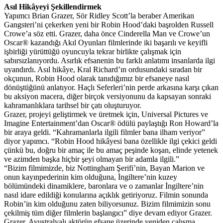
Asıl Hikâyeyi Şekillendirmek
Yapımcı Brian Grazer, Sör Ridley Scott’la beraber Amerikan
Gangsteri’ni çekerken yeni bir Robin Hood’daki başrolden Russell
Crowe’a söz etti. Grazer, daha önce Cinderella Man ve Crowe’un
Oscar® kazandığı Akıl Oyunları filmlerinde iki başarılı ve keyifli
işbirliği yürüttüğü oyuncuyla tekrar birlikte çalışmak için
sabırsızlanıyordu. Asırlık efsanenin bu farklı anlatımı insanlarda ilgi
uyandırdı. Asıl hikâye, Kral Richard’ın ordusundaki sıradan bir
okçunun, Robin Hood olarak tanıdığımız bir efsaneye nasıl
dönüştüğünü anlatıyor. Haçlı Seferleri’nin perde arkasına karşı çıkan
bu aksiyon macera, diğer birçok versiyonunu da kapsayan sonraki
kahramanlıklara tarihsel bir çatı oluşturuyor.
Grazer, projeyi geliştirmek ve üretmek için, Universal Pictures ve
Imagine Entertainment’dan Oscar® ödülü paylaştığı Ron Howard’la
bir araya geldi. “Kahramanlarla ilgili filmler bana ilham veriyor”
diyor yapımcı. “Robin Hood hikâyesi bana özellikle ilgi çekici geldi
çünkü bu, doğru bir amaç ile bu amaç peşinde koşan, elinde yetenek
ve azimden başka hiçbir şeyi olmayan bir adamla ilgili.”
“Bizim filmimizde, biz Nottingham Şerifi’nin, Bayan Marion ve
onun kayınpederinin kim olduğuna, İngiltere’nin kuzey
bölümündeki dinamiklere, baronlara ve o zamanlar İngiltere’nin
nasıl idare edildiği konularına açıklık getiriyoruz. Filmin sonunda
Robin’in kim olduğunu zaten biliyorsunuz. Bizim filmimizin sonu
çekilmiş tüm diğer filmlerin başlangıcı” diye devam ediyor Grazer.
Grazer, Avustralyalı aktörün efsane üzerinde yeniden çalışma