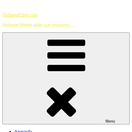
İçeriğe
geç
HaftanınFilmi.com
Haftanın filmini sizler için seçiyoruz…
Menü
Anasayfa