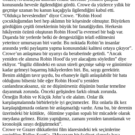
konusunda hevesle ilgilendiğini gördü. Crowe da yüzlerce yıllık bir
geçmişe uzanan bu kanun kaçağıyla ilgilendiğini kabul etti.
“Oldukça heveslendim” diyor Crowe. “Robin Hood
çocukluğumdan beri hep aklımın bir köşesinde olmuştur. Büyürken
gördüğüm çeşitli örneklerinin büyük bir fanatiğiydim. Herkesin
hikâyenin özünü oluşturan Robin Hood’la evrensel bir bağı var.
Dışarıda bir yerlerde belki de dengesizliğin telafi edilmesini
yeterince umursayan biri vardır. Bu noktada Robin’in insanlar
arasında yetki paylaşımı yapma konusundaki kalitesi ortaya çıkıyor”.
Crowe’un anlaşması bir uyarıyı da beraberinde getirdi. “Ancak
yeniden ele alınırsa Robin Hood’da yer alacağımı söyledim” diye
ekliyor. “İngiliz dilindeki en uzun süreli geçmişe sahip ve günümüze
kadar gelmeyi başarmış hikâyelerden biri. Bu, saygı gerektirir.
Benim aldığım tavır şuydu, bu efsaneyle ilgili anlaşılabilir bir hata
olduğunu bilseniz bile eğer Robin Hood’u yeniden
canlandıracaksanız, siz ne düşünürseniz düşünün bunlar temeline
dayanmak zorunda. Önceki gelişinden farklı olmak zorunda.
Örneğin Robin ve Küçük John’u ele alalım. Onlar ilk
karşılaşmalarında birbirleriyle iyi geçinmezler. Biz onlarla ilk kez
karşılaştığımızda onların bir anlaşmazlığı vardır. Ama bu, bir derenin
üzerindeki bir kütükte, ölümüne yapılan sopalı bir mücadele olarak
meydana gelmez. Bizim yaptığımız, zamanı yeniden tanımlamak ve
kronolojik sırayı değiştirmekti”.
Crowe ve Grazer dikkatlerini film idaresindeki tek seçimlerine
çevirdiler: Ridley Scott’a. “Muazzam bir faaliyet alanıyla başa