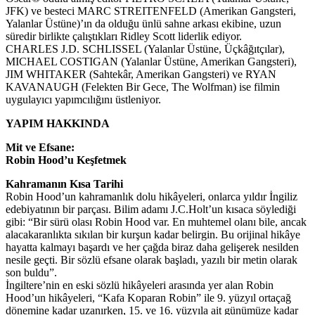
JFK) ve besteci MARC STREITENFELD (Amerikan Gangsteri,
Yalanlar Üstüne)’ın da olduğu ünlü sahne arkası ekibine, uzun
süredir birlikte çalıştıkları Ridley Scott liderlik ediyor.
CHARLES J.D. SCHLISSEL (Yalanlar Üstüne, Üçkâğıtçılar),
MICHAEL COSTIGAN (Yalanlar Üstüne, Amerikan Gangsteri),
JIM WHITAKER (Sahtekâr, Amerikan Gangsteri) ve RYAN
KAVANAUGH (Felekten Bir Gece, The Wolfman) ise filmin
uygulayıcı yapımcılığını üstleniyor.
YAPIM HAKKINDA
Mit ve Efsane:
Robin Hood’u Keşfetmek
Kahramanın Kısa Tarihi
Robin Hood’un kahramanlık dolu hikâyeleri, onlarca yıldır İngiliz
edebiyatının bir parçası. Bilim adamı J.C.Holt’un kısaca söylediği
gibi: “Bir sürü olası Robin Hood var. En muhtemel olanı bile, ancak
alacakaranlıkta sıkılan bir kurşun kadar belirgin. Bu orijinal hikâye
hayatta kalmayı başardı ve her çağda biraz daha gelişerek nesilden
nesile geçti. Bir sözlü efsane olarak başladı, yazılı bir metin olarak
son buldu”.
İngiltere’nin en eski sözlü hikâyeleri arasında yer alan Robin
Hood’un hikâyeleri, “Kafa Koparan Robin” ile 9. yüzyıl ortaçağ
dönemine kadar uzanırken, 15. ve 16. yüzyıla ait günümüze kadar