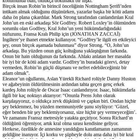
konumunda olan, oldukça dokunaklı bir ilişki.”
Birçok insan Robin’in birincil önceliğinin Nottingham Şerifi’nden
intikam almak olduğunu düşünürken, yazarlar başka bir kötü adamı
daha ön plana çıkardılar. Mark Strong tarafından canlandırılan Kral
John’un en eski arkadaşı Sör Godfrey. Robert Loxley’in ölümünden
sorumlu olan Godfrey, Kral John’un yeni hükümdarlığındaki
nüfuzunu, Fransa Kralı Philip için (JONATHAN ZACCAÏ)
İngiltere’ye ihanet etmekte kullanıyor. “Godfrey’le ilgili en etkileyici
şey, onun birçok aşamada bulunması” diyor Strong. “O, John’un
arkadaşı. Bu yüzden onun güç koltuğuna yaklaştığının farkında.
Onun bir hain olduğunun da farkında. Ahlakı anlatan her masalda
bir iyi bir de kötü adam vardır. Godfrey’in buradaki görevi, detay
vermeden, Robin’in güçlü düşmanı ve nefret edebileceğimiz bir
adam olmak”.
Eleanor’un oğullarını, Aslan Yürekli Richard rolüyle Danny Huston
ve ağabeyinin öldürülmesinin ardından tahta geçen genç erkek
kardeş John rolüyle de Oscar Isaac canlandırıyor. Isaac, hükümdarla
ilgili bir kaç noktayı aktarıyor: “Onunla Prens John olarak
karşılaşıyoruz, o oldukça zevk düşkünü ve çapkın biri. Ondan hiçbir
şey beklenmez, bu yüzden memnuniyetle şunu söylüyor: ‘Güzel,
eğer benden bir şey beklemiyorsanız, size hiçbir şey vermeyeceğim’.
Ve zamanını Fransız metresiyle yatakta geçiriyor. Sonra Richard’ın
öldüğünü öğreniyor, artık kral olma sırası kendisine geliyor.
Herkese, özellikle de annesine yanıldığını kanıtlamanın zamanının
geldiğine inanıyor. İçi korku ve şüpheyle dolu ama daha iyi bir kral