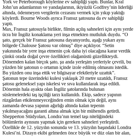
York ve Peterborough köylerine ev sahipliği yaptı. Bunlar, Kral
John’un adamlarının ve yandaşlarının, ikiyüzlü Godfrey’nin liderliği
altında, ödenmeyen vergilerin cezasını vermek için yıkıp yaktığı
köylerdi. Bourne Woods ayrıca Fransız şatosuna da ev sahipliği
yaptı.
Max, Fransız şatosuyla birlikte, filmin açılış sahneleri için aynı yerde
ücra bir İngiliz konaklama yeri inşa etmekten mutluluk duydu. “O
şato, gerçek bir Fransız şatosuna dayanıyordu, aşağı yukarı aynı
bölgede Chalouse Şatosu var olmuş” diye açıklıyor. “Setin
yakınında bir yere inşa etmenin çok daha iyi olacağına karar verdik
çünkü orada doğal çevre özellikleri olağanüstü güzellikteydi.
Dönemden kalan birçok şato, şu anda yerleşim yerleriyle çevrili, bu
yüzden bir şatonun o ortamın içinde izole edilmiş olmasını istedik.
Bu yüzden onu inşa ettik ve bilgisayar efektleriyle uzattık”.
Şatonun tepe üzerindeki kulesi yaklaşık 20 metre uzatıldı, Fransız
şatosu geleneksel yapı iskelesi ve sıva kullanılarak inşa edildi.
Dönemin hala ayakta olan İngiliz şatolarında bulunan
süslemelerdeki taş işçiliği tarzı kullanıldı. Ekip, sadece yapının
rüzgârdan etkilenmeyeceğinden emin olmak için değil, aynı
zamanda devasa yapının ağırlığı altında kalan tepenin
yıkılmayacağını garanti altına almak için bir mühendis getirdi.
Shepperton Stüdyoları, Londra’nın temel taşı niteliğindeki
bölümlerin aynısını yapmak için gereken sahneleri yerleştirdi.
Özellikle de 12. yüzyılın sonunda ve 13. yüzyılın başındaki Londra
Kulesi’ni. Dizayn ekibi gelmeden önce büyük ve düz olan bir alan,