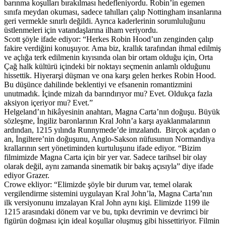
barınma koşulları bırakılması hedefleniyordu. Robin’in egemen
sınıfa meydan okuması, sadece tahılları çalıp Nottingham insanlarına
geri vermekle sınırlı değildi. Ayrıca kaderlerinin sorumluluğunu
üstlenmeleri için vatandaşlarına ilham veriyordu.
Scott şöyle ifade ediyor: “Herkes Robin Hood’un zenginden çalıp
fakire verdiğini konuşuyor. Ama biz, krallık tarafından ihmal edilmiş
ve açlığa terk edilmenin kıyısında olan bir ortam olduğu için, Orta
Çağ halk kültürü içindeki bir noktayı seçmenin anlamlı olduğunu
hissettik. Hiyerarşi düşman ve ona karşı gelen herkes Robin Hood.
Bu düşünce dahilinde beklentiyi ve efsanenin romantizmini
unutmadık. İçinde mizah da barındırıyor mu? Evet. Oldukça fazla
aksiyon içeriyor mu? Evet.”
Helgeland’ın hikâyesinin anahtarı, Magna Carta’nın doğuşu. Büyük
sözleşme, İngiliz baronlarının Kral John’a karşı ayaklanmalarının
ardından, 1215 yılında Runnymede’de imzalandı. Birçok açıdan o
an, İngiltere’nin doğuşunu, Anglo-Sakson nüfusunun Normandiya
krallarının sert yönetiminden kurtuluşunu ifade ediyor. “Bizim
filmimizde Magna Carta için bir yer var. Sadece tarihsel bir olay
olarak değil, aynı zamanda sinematik bir bakış açısıyla” diye ifade
ediyor Grazer.
Crowe ekliyor: “Elimizde şöyle bir durum var, temel olarak
vergilendirme sistemini uygulayan Kral John’la, Magna Carta’nın
ilk versiyonunu imzalayan Kral John aynı kişi. Elimizde 1199 ile
1215 arasındaki dönem var ve bu, tıpkı devrimin ve devrimci bir
figürün doğması için ideal koşullar oluşmuş gibi hissettiriyor. Filmin