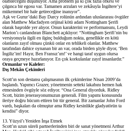
olabileceğini düşünüyor. Ama problem şu ki çok fazla öfkesi ve
çılgınca bir egosu var. Tamamen arzuları ve zekâsıyla İngiltere’yi
mükemmel bir hale getireceğine inanıyor”.
Aşk ve Gurur’daki Bay Darcy rolünün ardından uluslararası övgüler
alan Matthew Macfadyen orijinal kötü adam Nottingham Şerifi
olarak başrolde yer alıyor. Onun karakterini ve performansını, Leydi
Marion’ı canlandıran Blanchett açıklıyor: “Nottingham Şerifi’nin bu
versiyonuyla ilgili en ilginç bulduğum nokta, genellikle en kötü
olanların zayıf olması çünkü onlar en tehlikeli olanlar. Matthew
tarafından dahice oynanan bir an var, orada birden şöyle diyor, ‘Ben
İngiliz’im! Hayır, Ben Fransız’ım!’ ve hangi taraf uygun olursa
oraya geçmeye hazırlanıyor. En çok korkulanlar zayıf insanlardır.”
Ormanlar ve Kaleler:
Dış Mekân Çekimleri
Scott’ın son destansı çalışmasının ilk çekimlerine Nisan 2009’da
başlandı. Yapımcı Grazer, yönetmenin setteki lakabını hemen hak
etmesinden övgüyle söz ediyor. “Ona General diyorduk. Ridley
Scott, bizim jenerasyonumuzun generali. Film yapımı konusunda
ileriye doğru hücum ettiren bir tür general. Bir zamanlar John Ford
vardı, başkaları da olmuştur ama Ridley kesinlikle gladyatörün ta
kendisi” diyor.
13. Yüzyıl’ı Yeniden İnşa Etmek
Scott’ın uzun süreli partnerlerinden biri de sanat yönetmeni Arthur