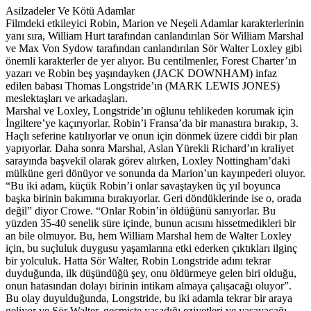
Asilzadeler Ve Kötü Adamlar
Filmdeki etkileyici Robin, Marion ve Neşeli Adamlar karakterlerinin
yanı sıra, William Hurt tarafından canlandırılan Sör William Marshal
ve Max Von Sydow tarafından canlandırılan Sör Walter Loxley gibi
önemli karakterler de yer alıyor. Bu centilmenler, Forest Charter’ın
yazarı ve Robin beş yaşındayken (JACK DOWNHAM) infaz
edilen babası Thomas Longstride’ın (MARK LEWIS JONES)
meslektaşları ve arkadaşları.
Marshal ve Loxley, Longstride’ın oğlunu tehlikeden korumak için
İngiltere’ye kaçırıyorlar. Robin’i Fransa’da bir manastıra bırakıp, 3.
Haçlı seferine katılıyorlar ve onun için dönmek üzere ciddi bir plan
yapıyorlar. Daha sonra Marshal, Aslan Yürekli Richard’ın kraliyet
sarayında başvekil olarak görev alırken, Loxley Nottingham’daki
mülküne geri dönüyor ve sonunda da Marion’un kayınpederi oluyor.
“Bu iki adam, küçük Robin’i onlar savaştayken üç yıl boyunca
başka birinin bakımına bırakıyorlar. Geri döndüklerinde ise o, orada
değil” diyor Crowe. “Onlar Robin’in öldüğünü sanıyorlar. Bu
yüzden 35-40 senelik süre içinde, bunun acısını hissetmedikleri bir
an bile olmuyor. Bu, hem William Marshal hem de Walter Loxley
için, bu suçluluk duygusu yaşamlarına etki ederken çıktıkları ilginç
bir yolculuk. Hatta Sör Walter, Robin Longstride adını tekrar
duyduğunda, ilk düşündüğü şey, onu öldürmeye gelen biri olduğu,
onun hatasından dolayı birinin intikam almaya çalışacağı oluyor”.
Bu olay duyulduğunda, Longstride, bu iki adamla tekrar bir araya
geliyor ve Sör Walter, geçmişte yaşadığı eziyetleri ve yaşayacağı