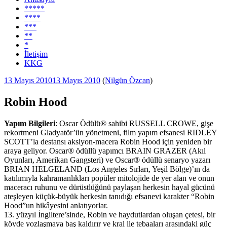
*****
****
***
**
*
İletişim
KKG
Yayım
13 Mayıs 2010
13 Mayıs 2010
(
Nilgün Özcan
)
tarihi
Robin Hood
Yapım Bilgileri
: Oscar Ödülü® sahibi RUSSELL CROWE, gişe
rekortmeni Gladyatör’ün yönetmeni, film yapım efsanesi RIDLEY
SCOTT’la destansı aksiyon-macera Robin Hood için yeniden bir
araya geliyor. Oscar® ödüllü yapımcı BRAIN GRAZER (Akıl
Oyunları, Amerikan Gangsteri) ve Oscar® ödüllü senaryo yazarı
BRIAN HELGELAND (Los Angeles Sırları, Yeşil Bölge)’ın da
katılımıyla kahramanlıkları popüler mitolojide de yer alan ve onun
maceracı ruhunu ve dürüstlüğünü paylaşan herkesin hayal gücünü
ateşleyen küçük-büyük herkesin tanıdığı efsanevi karakter “Robin
Hood”un hikâyesini anlatıyorlar.
13. yüzyıl İngiltere’sinde, Robin ve haydutlardan oluşan çetesi, bir
köyde yozlaşmaya baş kaldırır ve kral ile tebaaları arasındaki güç