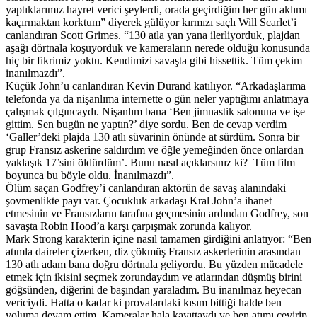
yaptıklarımız hayret verici şeylerdi, orada geçirdiğim her gün aklımı
kaçırmaktan korktum” diyerek gülüyor kırmızı saçlı Will Scarlet’i
canlandıran Scott Grimes. “130 atla yan yana ilerliyorduk, plajdan
aşağı dörtnala koşuyorduk ve kameraların nerede olduğu konusunda
hiç bir fikrimiz yoktu. Kendimizi savaşta gibi hissettik. Tüm çekim
inanılmazdı”.
Küçük John’u canlandıran Kevin Durand katılıyor. “Arkadaşlarıma
telefonda ya da nişanlıma internette o gün neler yaptığımı anlatmaya
çalışmak çılgıncaydı. Nişanlım bana ‘Ben jimnastik salonuna ve işe
gittim. Sen bugün ne yaptın?’ diye sordu. Ben de cevap verdim
‘Galler’deki plajda 130 atlı süvarinin önünde at sürdüm. Sonra bir
grup Fransız askerine saldırdım ve öğle yemeğinden önce onlardan
yaklaşık 17’sini öldürdüm’. Bunu nasıl açıklarsınız ki? Tüm film
boyunca bu böyle oldu. İnanılmazdı”.
Ölüm saçan Godfrey’i canlandıran aktörün de savaş alanındaki
şovmenlikte payı var. Çocukluk arkadaşı Kral John’a ihanet
etmesinin ve Fransızların tarafına geçmesinin ardından Godfrey, son
savaşta Robin Hood’a karşı çarpışmak zorunda kalıyor.
Mark Strong karakterin içine nasıl tamamen girdiğini anlatıyor: “Ben
atımla daireler çizerken, diz çökmüş Fransız askerlerinin arasından
130 atlı adam bana doğru dörtnala geliyordu. Bu yüzden mücadele
etmek için ikisini seçmek zorundaydım ve atlarından düşmüş birini
göğsünden, diğerini de başından yaraladım. Bu inanılmaz heyecan
vericiydi. Hatta o kadar ki provalardaki kısım bittiği halde ben
yoluma devam ettim. Kameralar hala kayıttaydı ve ben atımı çevirip,