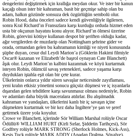
dengelerini değiştirmek için krallığa meydan okur. Ve ister bir kanun
kaçağı olsun ister bir kahraman, basit bir geçmişe sahip olan bu
adam, halkın gözünde sonsuza dek özgürlüğün sembolü olur.
Robin Hood, daha önceleri sadece kendi güvenliğiyle ilgilenen,
sonra Kral Richard’ın Fransızlara karşı kurduğu orduda hizmet eden
usta bir okçunun hayatını konu alıyor. Richard’ın ölmesi üzerine
Robin, görevini kötüye kullanan despot bir şeriften olduğu kadar,
ağır vergilerden de muzdarip olan Nottingham şehrine gider ve
orada, ormandan gelen bu kahramanın kimliği ve niyeti konusunda
şüphe duyan, cesur dul Leydi Marion’a (Göklerin Hakimi filmiyle
Oscar® kazanan ve Elizabeth’de başrol oynayan Cate Blanchett)
âşık olur. Leydi Marion’ın kalbini kazanmak ve köyü kurtarmak
isteyen Robin, ölümcül savaş yetenekleri, sadece yaşama karşı
duydukları iştahla eşit olan bir çete kurar.
Ülkelerinin onlarca yıldır süren savaşlar neticesinde zayıflaması,
yeni kralın etkisiz yönetimi sonucu güçsüz düşmesi ve iç isyanlarla
dışarıdan gelen tehditlere karşı savunmasız olması nedeniyle, Robin
ve adamları daha büyük maceralara atılırlar. Bu alışılmadık
kahraman ve yandaşları, ülkelerini kanlı bir iç savaşın içine
düşmekten kurtarmak ve bir kez daha İngiltere’ye şan ve şeref
getirmek üzere yola koyulur.
Crowe ve Blanchett, içlerinde Sör William Marshal rolüyle Oscar
Ödüllü® WILLIAM HURT (Kirli Sırlar, Şiddetin Tarihçesi), Sör
Godfrey rolüyle MARK STRONG (Sherlock Holmes, Kick-Ass),
Keşiş Tuck rolüyle MARK ADDY (Anadan Doğma, Şövalye),