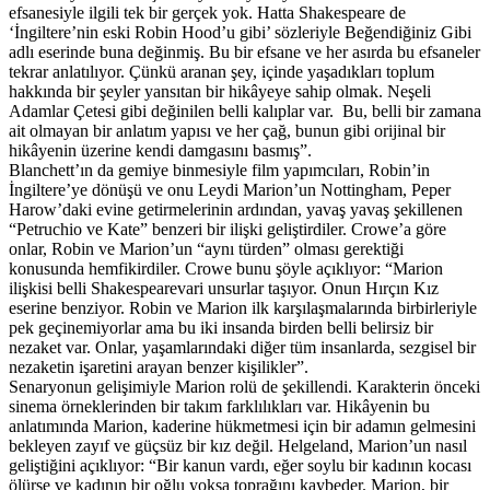
efsanesiyle ilgili tek bir gerçek yok. Hatta Shakespeare de
‘İngiltere’nin eski Robin Hood’u gibi’ sözleriyle Beğendiğiniz Gibi
adlı eserinde buna değinmiş. Bu bir efsane ve her asırda bu efsaneler
tekrar anlatılıyor. Çünkü aranan şey, içinde yaşadıkları toplum
hakkında bir şeyler yansıtan bir hikâyeye sahip olmak. Neşeli
Adamlar Çetesi gibi değinilen belli kalıplar var. Bu, belli bir zamana
ait olmayan bir anlatım yapısı ve her çağ, bunun gibi orijinal bir
hikâyenin üzerine kendi damgasını basmış”.
Blanchett’ın da gemiye binmesiyle film yapımcıları, Robin’in
İngiltere’ye dönüşü ve onu Leydi Marion’un Nottingham, Peper
Harow’daki evine getirmelerinin ardından, yavaş yavaş şekillenen
“Petruchio ve Kate” benzeri bir ilişki geliştirdiler. Crowe’a göre
onlar, Robin ve Marion’un “aynı türden” olması gerektiği
konusunda hemfikirdiler. Crowe bunu şöyle açıklıyor: “Marion
ilişkisi belli Shakespearevari unsurlar taşıyor. Onun Hırçın Kız
eserine benziyor. Robin ve Marion ilk karşılaşmalarında birbirleriyle
pek geçinemiyorlar ama bu iki insanda birden belli belirsiz bir
nezaket var. Onlar, yaşamlarındaki diğer tüm insanlarda, sezgisel bir
nezaketin işaretini arayan benzer kişilikler”.
Senaryonun gelişimiyle Marion rolü de şekillendi. Karakterin önceki
sinema örneklerinden bir takım farklılıkları var. Hikâyenin bu
anlatımında Marion, kaderine hükmetmesi için bir adamın gelmesini
bekleyen zayıf ve güçsüz bir kız değil. Helgeland, Marion’un nasıl
geliştiğini açıklıyor: “Bir kanun vardı, eğer soylu bir kadının kocası
ölürse ve kadının bir oğlu yoksa toprağını kaybeder. Marion, bir