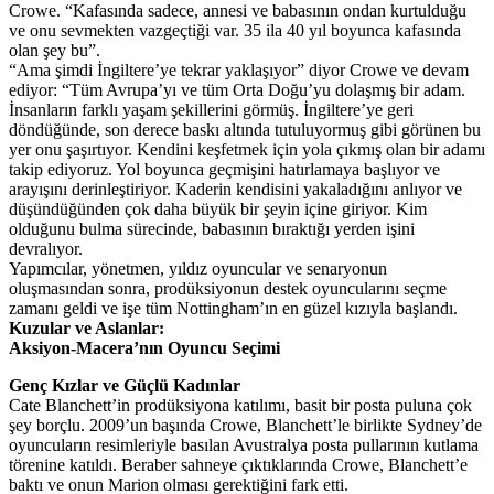
Crowe. “Kafasında sadece, annesi ve babasının ondan kurtulduğu
ve onu sevmekten vazgeçtiği var. 35 ila 40 yıl boyunca kafasında
olan şey bu”.
“Ama şimdi İngiltere’ye tekrar yaklaşıyor” diyor Crowe ve devam
ediyor: “Tüm Avrupa’yı ve tüm Orta Doğu’yu dolaşmış bir adam.
İnsanların farklı yaşam şekillerini görmüş. İngiltere’ye geri
döndüğünde, son derece baskı altında tutuluyormuş gibi görünen bu
yer onu şaşırtıyor. Kendini keşfetmek için yola çıkmış olan bir adamı
takip ediyoruz. Yol boyunca geçmişini hatırlamaya başlıyor ve
arayışını derinleştiriyor. Kaderin kendisini yakaladığını anlıyor ve
düşündüğünden çok daha büyük bir şeyin içine giriyor. Kim
olduğunu bulma sürecinde, babasının bıraktığı yerden işini
devralıyor.
Yapımcılar, yönetmen, yıldız oyuncular ve senaryonun
oluşmasından sonra, prodüksiyonun destek oyuncularını seçme
zamanı geldi ve işe tüm Nottingham’ın en güzel kızıyla başlandı.
Kuzular ve Aslanlar:
Aksiyon-Macera’nın Oyuncu Seçimi
Genç Kızlar ve Güçlü Kadınlar
Cate Blanchett’in prodüksiyona katılımı, basit bir posta puluna çok
şey borçlu. 2009’un başında Crowe, Blanchett’le birlikte Sydney’de
oyuncuların resimleriyle basılan Avustralya posta pullarının kutlama
törenine katıldı. Beraber sahneye çıktıklarında Crowe, Blanchett’e
baktı ve onun Marion olması gerektiğini fark etti.