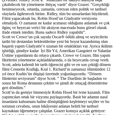
çıkabilecek bir yönetmene ihtiyaç vardı” diyor Grazer. “Gerçekliği
benimseyecek, ortamla, zamanla, cereyan eden politik ve tarihsel
olaylarla ilgilenecek birine. Ridley, tüm bu unsurlardan büyülendi.
Filmi yapacaksak bu, Robin Hood’un Gladyatör versiyonu
olmalıydı. O zamanın ne kadar acımasız olduğunu anlamak ve çok
ilginç ve heyecan verici bir aksiyon macerada bunu görsel olarak
ifade etmek istedim. Bunu sadece Ridley yapabilir”.
Scott ve Crowe’un çok sayıda Oscar® ödülü almış ve seyircilerin
tarihi bir destandan beklentilerine yeni bir boyut kazandırmış olan
başarılı yapım Gladyatör’e uzanan bir ortaklıkları var. Ayrıca ikilinin
işbirliği, şimdiye kadar İyi Bir Yıl, Amerikan Gangsteri ve Yalanlar
Üstüne yapımlarını da ortaya çıkardı. Crowe ve Grazer, film yapım
fikirlerini yönetmene açıkladıklarında, o da heyecanla cevap verdi.
Scott, adeta kıdemli bir tarih öğrencisi gibi ve en son çektiği dönem
filmi Cennetin Krallığı, Kral 1. Richard’ın zamansız ölümünden 12
yıl önce Kudüs’ün düşüşü üzerinde yoğunlaşıyordu. “Dönem
filmlerini seviyorum” diyor Scott. ” The Duellists ile başladım ve
sonra bir Roma destanını çektim ve şimdi de ortaçağ dönemlerine
geri döndüm.”
Scott’ın da gemiye binmesiyle Robin Hood bir ivme kazandı. Film
yapımcıları ortak bir vizyonu paylaşıyordu. Basit bir adamın nasıl
insanların kahramanı haline dönüştüğünü keşfetmeyi seçtiler ve bu
sorunun cevabını, onun hikâyesini anlatan belirli bir tarihsel
kaynaktan öğrenmeye çalıştılar. Grazer konuya açıklık getiriyor: