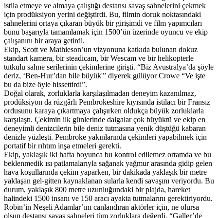
istila etmeye ve almaya çalıştığı destansı savaş sahnelerini çekmek
için prodüksiyon yerini değiştirdi. Bu, filmin doruk noktasındaki
sahnelerini ortaya çıkaran büyük bir girişimdi ve film yapımcıları
bunu başarıyla tamamlamak için 1500’ün üzerinde oyuncu ve ekip
çalışanını bir araya getirdi.
Ekip, Scott ve Mathieson’un vizyonuna katkıda bulunan dokuz
standart kamera, bir steadicam, bir Wescam ve bir helikopterle
tutkulu sahne serilerinin çekimlerine girişti. “Biz Avustralya’da şöyle
deriz, ‘Ben-Hur’dan bile büyük'” diyerek gülüyor Crowe “Ve işte
bu da bize öyle hissettirdi”.
Doğal olarak, zorluklarla karşılaşılmadan deneyim kazanılmaz,
prodüksiyon da rüzgârlı Pembrokeshire kıyısında istilacı bir Fransız
ordusunu karaya çıkartmaya çalışırken oldukça büyük zorluklarla
karşılaştı. Çekimin ilk günlerinde dalgalar çok büyüktü ve ekip en
deneyimli denizcilerin bile deniz tutmasına yenik düştüğü kabaran
denizle yüzleşti. Pembroke yakınlarında çekimleri yapabilmek için
portatif bir rıhtım inşa etmeleri gerekti.
Ekip, yaklaşık iki hafta boyunca bu kontrol edilemez ortamda ve bu
beklenmedik ısı patlamalarıyla sağanak yağmur arasında gidip gelen
hava koşullarında çekim yaparken, bir dakikada yaklaşık bir metre
yaklaşan gel-gitten kaynaklanan sularla kendi savaşını veriyordu. Bu
durum, yaklaşık 800 metre uzunluğundaki bir plajda, hareket
halindeki 1500 insanı ve 150 aracı ayakta tutmalarını gerektiriyordu.
Robin’in Neşeli Adamlar’ını canlandıran aktörler için, ne olursa
olsun destansı savaş sahneleri tüm zorluklara değerdi. “Galler’de