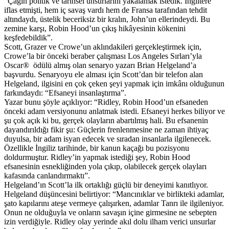
“Çağın politik ve tarihsel unsurlarını yakalamak istedik. İngiltere
iflas etmişti, hem iç savaş vardı hem de Fransa tarafından tehdit
altındaydı, üstelik beceriksiz bir kralın, John’un ellerindeydi. Bu
zemine karşı, Robin Hood’un çıkış hikâyesinin kökenini
keşfedebildik”.
Scott, Grazer ve Crowe’un aklındakileri gerçekleştirmek için,
Crowe’la bir önceki beraber çalışması Los Angeles Sırları’yla
Oscar® ödülü almış olan senaryo yazarı Brian Helgeland’a
başvurdu. Senaryoyu ele alması için Scott’dan bir telefon alan
Helgeland, ilgisini en çok çeken şeyi yapmak için imkânı olduğunun
farkındaydı: “Efsaneyi insanlaştırma”.
Yazar bunu şöyle açıklıyor: “Ridley, Robin Hood’un efsaneden
önceki adam versiyonunu anlatmak istedi. Efsaneyi herkes biliyor ve
şu çok açık ki bu, gerçek olayların abartılmış hali. Bu efsanenin
dayandırıldığı fikir şu: Güçlerin frenlenmesine ne zaman ihtiyaç
duyulsa, bir adam isyan edecek ve sıradan insanlarla ilgilenecek.
Özellikle İngiliz tarihinde, bir kanun kaçağı bu pozisyonu
doldurmuştur. Ridley’in yapmak istediği şey, Robin Hood
efsanesinin esnekliğinden yola çıkıp, olabilecek gerçek olayları
kafasında canlandırmaktı”.
Helgeland’ın Scott’la ilk ortaklığı güçlü bir deneyimi kanıtlıyor.
Helgeland düşüncesini belirtiyor: “Mancınıklar ve birlikteki adamlar,
şato kapılarını ateşe vermeye çalışırken, adamlar Tanrı ile ilgileniyor.
Onun ne olduğuyla ve onların savaşın içine girmesine ne sebepten
izin verdiğiyle. Ridley olay yerinde akıl dolu ilham verici unsurlar