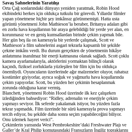
Savaş Sahnelerinin Yaratılışı
Orta Çağ sonlarındaki dünyayı yeniden yaratmak, Robin Hood
ekibindeki herkes için oldukça tutkulu bir görevdi. Yıllardır filmler
yapan yönetmene hiçbir şey imkânsız görünmemişti. Hatta usta
görüntü yönetmeni John Mathieson’la beraber, Britanya adaları gibi
en zorlu hava koşullarının bir araya gelebildiği bir yerde yer alan, en
korunmasız ve en geniş kumsallardan birinde çekim yapmak bile.
Her gün beş ila on kamerayla bir yerlerde çalışmak, Scott ve
Mathieson’a film sahnelerini asgari tekrarla kapsamlı bir şekilde
çekme imkânı verdi. Bu durum gerçekten de yönetmenin hikâye
anlatımına inanılmaz bir enerji katmasına olanak sağladı. Scott çoklu
kamera ayarlamalarıyla, aktörlerini yormaktan bilinçli olarak
kaçındı, fiziksel zorluklarla yüzleşilen bir film için bu oldukça
önemliydi. Oyuncuların üzerlerinde ağır malzemeler oluyor, rahatsız
kostümler giyiyorlar, ayrıca soğuk ve yağmurlu hava koşullarında
çekim yapıyorlar. Scott, bu yüzden her çekimin hesaplanmak
zorunda olduğuna karar vermiş.
Blanchett, yönetmeni Robin Hood üzerinde ilk kez çalışırken
izlediğinden bahsediyor: “Ridley, adrenalin ve enerjiyle çekim
yapmayı seviyor. İlk seferde yakalamak istiyor, bu yüzden fazla
tekrar yapmadık. Film üzerinde bir sürü kamerayla prova yapmayı
tercih ediyor, bu şekilde daha sonra seçim yapabileceğini biliyor.
Onu izlemek hayret verici”.
Çekimlerin yarısında West Pembrokeshire’daki Freshwater Plajı ve
Galler’de Kral Philip komutasındaki Fransızların İngiliz topraklarını