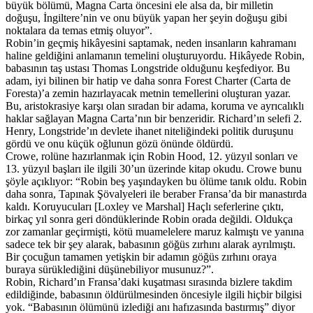
büyük bölümü, Magna Carta öncesini ele alsa da, bir milletin
doğuşu, İngiltere’nin ve onu büyük yapan her şeyin doğuşu gibi
noktalara da temas etmiş oluyor”.
Robin’in geçmiş hikâyesini saptamak, neden insanların kahramanı
haline geldiğini anlamanın temelini oluşturuyordu. Hikâyede Robin,
babasının taş ustası Thomas Longstride olduğunu keşfediyor. Bu
adam, iyi bilinen bir hatip ve daha sonra Forest Charter (Carta de
Foresta)’a zemin hazırlayacak metnin temellerini oluşturan yazar.
Bu, aristokrasiye karşı olan sıradan bir adama, koruma ve ayrıcalıklı
haklar sağlayan Magna Carta’nın bir benzeridir. Richard’ın selefi 2.
Henry, Longstride’ın devlete ihanet niteliğindeki politik duruşunu
gördü ve onu küçük oğlunun gözü önünde öldürdü.
Crowe, rolüne hazırlanmak için Robin Hood, 12. yüzyıl sonları ve
13. yüzyıl başları ile ilgili 30’un üzerinde kitap okudu. Crowe bunu
şöyle açıklıyor: “Robin beş yaşındayken bu ölüme tanık oldu. Robin
daha sonra, Tapınak Şövalyeleri ile beraber Fransa’da bir manastırda
kaldı. Koruyucuları [Loxley ve Marshal] Haçlı seferlerine çıktı,
birkaç yıl sonra geri döndüklerinde Robin orada değildi. Oldukça
zor zamanlar geçirmişti, kötü muamelelere maruz kalmıştı ve yanına
sadece tek bir şey alarak, babasının göğüs zırhını alarak ayrılmıştı.
Bir çocuğun tamamen yetişkin bir adamın göğüs zırhını oraya
buraya sürüklediğini düşünebiliyor musunuz?”.
Robin, Richard’ın Fransa’daki kuşatması sırasında bizlere takdim
edildiğinde, babasının öldürülmesinden öncesiyle ilgili hiçbir bilgisi
yok. “Babasının ölümünü izlediği anı hafızasında bastırmış” diyor