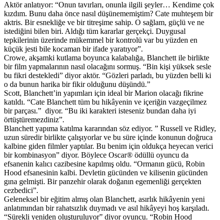
Aktör anlatıyor: “Onun tavırları, onunla ilgili şeyler… Kendime çok
kızdım. Bunu daha önce nasıl düşünememiştim? Cate muhteşem bir
aktris. Bir esnekliğe ve bir titreşime sahip. O sağlam, güçlü ve ne
istediğini bilen biri. Aldığı tüm kararlar gerçekçi. Duygusal
tepkilerinin üzerinde mükemmel bir kontrolü var bu yüzden en
küçük jesti bile kocaman bir ifade yaratıyor”.
Crowe, akşamki kutlama boyunca kalabalığa, Blanchett ile birlikte
bir film yapmalarının nasıl olacağını sormuş. “Bin kişi yüksek sesle
bu fikri destekledi” diyor aktör. “Gözleri parladı, bu yüzden belli ki
o da bunun harika bir fikir olduğunu düşündü.”
Scott, Blanchett’in yapımları için ideal bir Marion olacağı fikrine
katıldı. “Cate Blanchett tüm bu hikâyenin ve içeriğin vazgeçilmez
bir parçası.” diyor. “Bu iki karakteri isteseniz bundan daha iyi
örtüştüremezdiniz”.
Blanchett yapıma katılma kararından söz ediyor. ” Russell ve Ridley,
uzun süredir birlikte çalışıyorlar ve bu süre içinde konunun doğruca
kalbine giden filmler yaptılar. Bu benim için oldukça heyecan verici
bir kombinasyon” diyor. Böylece Oscar® ödüllü oyuncu da
efsanenin kalıcı cazibesine kapılmış oldu. “Ormanın gücü, Robin
Hood efsanesinin kalbi. Devletin gücünden ve kilisenin gücünden
gına gelmişti. Bir panzehir olarak doğanın egemenliği gerçekten
cezbedici”.
Geleneksel bir eğitim almış olan Blanchett, asırlık hikâyenin yeni
anlatımından bir rahatsızlık duymadı ve asıl hikâyeyi hoş karşıladı.
“Sürekli yeniden oluşturuluyor” diyor oyuncu. “Robin Hood