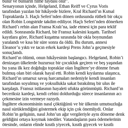
bulur ve bunların filme faydası olur”.
Senaryonun içinde, Helgeland, Ethan Reiff ve Cyrus Voris
tarafından yazılan bir hikâyede bizlere, Kral Richard’ın Kutsal
Topraklarda 3. Haçlı Seferi’nden dönen ordusunda rütbeli bir okçu
olan Robin Longstride takdim ediliyor. Haçlı Seferi’nden dönerken
Richard’ı rehin alan Fransa Kralı’na, iade etmesi için para teklif
edildi. Sonrasında Richard, bir Fransız kalesini kuşattı. Tarihsel
kayıtlara göre, Richard kuşatma sırasında bir okla boynundan
yaralandı ve kısa bir süre sonra da öldü. Bu durum, annesi
Eleanor’u yıktı ve tacın erkek kardeşi Prens John’a geçmesiyle
sonuçlandı.
Richard’ın ölümü, onun hikâyesinin başlangıcı. Helgeland, Robin’i
denizaşırı ülkelerde huzursuz bir çocukluk geçiren ve beş yaşından
bu yana ilk kez doğduğu topraklar olan İngiltere’ye dönme fırsatı
bulmuş olan biri olarak hayal etti. Robin kendi kıyılarına ulaşınca,
Richard’ın umarsız savaş harcamaları nedeniyle kendi insanları
tarafından soyulmuş ve yoksullukla sakat bırakılmış bir ulus ile
karşılaştı. Fransız istilasının hayaleti ufukta görünmüştü. Richard’ın
beceriksiz kardeşi, kendi cebini doldurduğu sürece insanlarının acı
çekmesine izin vermeye razıydı.
İngiltere ekonomisinin nasıl çöktüğünü ve bir ülkenin umutsuzluğa
nasıl sürüklendiğini göstermek ekip için çok önemliydi. Onlar
Robin’in gelişinin, nasıl John’un ağır vergileriyle aynı döneme denk
geldiğini ortaya koymak istediler. Vatandaşların para ödemelerinin
ötesinde, onların elinde kısıtlı yiyecek, kısıtlı giyecek ve kısıtlı