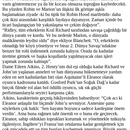
varis gösteremezse ya da bir kocası olmazsa toprağını kaybedecekti.
Bu yüzden Robin ve Marion’un ilişkisi ilk görüşte aşkla
başlamaktan ziyade -ki bu tipik bir Robin Hood marifetidir- daha
çok ikisi arasındaki karşılıklı faydaya dayanıyor. Zaman içinde bu
ticari başlangıçtan bir yakınlaşma ve çekim doğuyor”.
“Ridley, tüm erkeklerin Kral Richard tarafından savaşa çağrıldığı bir
dünya yarattı ve kurdu. Ve bu nedenle Marion, o dünyada
malikânenin leydisi oldu” diye ekliyor Blanchett. “O, erkeklerin
olmadığı bir köyü yönetiyor ve biraz 2. Dünya Savaşı’ndakine
benzer bir rolü üstlenmek zorunda kalıyor. Orada da kadınlar
üretime girmek ve başka koşullarda yapılmayacak olan işleri
yapmak zorunda kalmıştı”.
Dame Eileen Atkins, 2. Henry’nin dul eşi olduğu kadar Richard ve
John’un yaşlanan anneleri ve batı dünyasına hükmetmeye yardım
eden en sert kadınlardan biri olan Aquitaine’li Eleanor olarak
oyuncu kadrosuna katıldı. Gosford Park’tan Soğuk Dağ’a kadar
birçok filmde rol alan bol ödüllü oyuncu, sık sık güçlü
performanslarıyla seyirci karşısına çıktı.
Atkins, karakterinin geçmiş hikâyesinden bahsediyor: “Çok acı ki
Eleanor anlaşılır bir biçimde John’u sevmiyor. Annesine şunu
söylerken çok haklı: ‘Sen hayatın boyunca sadece kardeşime önem
verdin’. Ama buna rağmen taht önemli ve o bunu ele geçirecek.
Eleanor, sahip oldukları toprakları korumak ve yönetmekle tutkuyla
ilgileniyor. İngiltere’yi Fransa’nın ortalarına kadar genişletmek için
çok mücadele etti ve tüm bunları kaybetmek istemiyor. Büyük resim