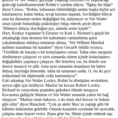
geleceği kabullenmesinde Robin’e yardım ediyor. “İlginç bir ilişki”
diyor Crowe. “Robin, babasının öldürüldüğü andan başka hiçbir şey
hatırlamıyor, kalan birkaç sevgi kırıntısı dışında. Sevildiğini biliyor
ama bu durumun neden değiştiğini hiç anlamıyor ve Sör Walter
onun içinde bulunduğu psikolojiye hitap ederek şöyle diyor:
‘Bilmeye ihtiyaç duyduğun şey, aslında senin içinde'”.
Hurt, Kraliçe Aquitaine’li Eleanor ve Kral 1. Richard’a güçlü bir
arkadaşlığı olan destansı bir kahramanı canlandırma şansı
yakalamaktan oldukça memnun olmuş. “Sör William Marshal
tarihten inanılmaz bir karakter” diyor Oscar® ödüllü oyuncu.
“Özellikle de burada o bir kolaylaştırıcı unsur. Tahta olan saygısını
sürdürmeye çalışıyor ve aynı zamanda sistem içinde kolaylaştırıcı
değişiklikler yapmaya çalışıyor. Bir felsefesi var, bu felsefe son
derece insancıl ve adil. Ama aynı zamanda insanların bir lidere
ihtiyaç duyduğu dönemde, tahta da tamamen sadık. O, bu iki şeyi
mükemmel bir diplomatik yolla harmanlıyor”.
Eski arkadaşı Sör Walter Loxley, Robin’in dönüşüne sevinirken,
ayrıca oğlu için üzülüyor. Marion’un kocası Robert Loxley,
Richard’ın vasiyetinin peşinden giderken ölümle tanışıyor.
Kocasının gidişiyle Marion ve Sör Walter arasında yakın bir bağ
oluşuyor. “Marion onun bakıcısı, o da onun akıl hocası ve babası
gibi oldu” diyor Blanchett. “Çok az aktör Max’ın yaptığı gibi bir
kâhinin hakkından gelebilir. Onunla karşılıklı oynamak bir ayrıcalık,
çalışma alanı hayret verici. Bana göre bu, filmin içinde mihenk taşı