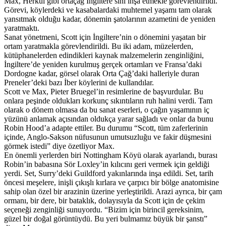
Max, Herkül gibi ortaçağ İngiltere’sini inşa etmekle görevlendirildi.
Görevi, köylerdeki ve kasabalardaki muhtemel yaşamı tam olarak
yansıtmak olduğu kadar, dönemin şatolarının azametini de yeniden
yaratmaktı.
Sanat yönetmeni, Scott için İngiltere’nin o dönemini yaşatan bir
ortam yaratmakla görevlendirildi. Bu iki adam, müzelerden,
kütüphanelerden edindikleri kaynak malzemelerin zenginliğini,
İngiltere’de yeniden kurulmuş gerçek ortamları ve Fransa’daki
Dordogne kadar, görsel olarak Orta Çağ’daki halleriyle duran
Preneler’deki bazı İber köylerini de kullandılar.
Scott ve Max, Pieter Bruegel’in resimlerine de başvurdular. Bu
onlara peşinde oldukları korkunç sıkıntıların ruh halini verdi. Tam
olarak o dönem olmasa da bu sanat eserleri, o çağın yaşamının iç
yüzünü anlamak açısından oldukça yarar sağladı ve onlar da bunu
Robin Hood’a adapte ettiler. Bu durumu “Scott, tüm zaferlerinin
içinde, Anglo-Sakson nüfusunun umutsuzluğu ve fakir düşmesini
görmek istedi” diye özetliyor Max.
En önemli yerlerden biri Nottingham Köyü olarak ayarlandı, burası
Robin’in babasına Sör Loxley’in kılıcını geri vermek için geldiği
yerdi. Set, Surry’deki Guildford yakınlarında inşa edildi. Set, tarih
öncesi meşelere, inişli çıkışlı kırlara ve çarpıcı bir bölge anatomisine
sahip olan özel bir arazinin üzerine yerleştirildi. Arazi ayrıca, bir çam
ormanı, bir dere, bir bataklık, dolayısıyla da Scott için de çekim
seçeneği zenginliği sunuyordu. “Bizim için birincil gereksinim,
güzel bir doğal görüntüydü. Bu yeri bulmamız büyük bir şanstı”