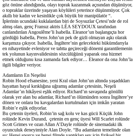
göz önüne alındığında, olayı toprak kazanmak açısından düşünüyor,
o topraklar üzerinde yaşayan köylüleri yeterince düşünmüyor. Çok
akıllı bir kadın ve kesinlikle çok büyük bir manipülatör “.
İplerinin ucundaki kuklalardan biri de Soysuzlar Çetesi’nde de rol
almış olan, genç Fransız aktris LÉA SEYDOUX tarafından
canlandırılan Angoulême’li Isabella. Eleanor’un başlangıçta hor
gördüğü Isabella, Prens John’un pek de gizli olmayan aşkı olarak
karşımıza çıkıyor. Isabella, İngiltere’nin gelecekteki hükümdarıyla
en nihayetinde evleniyor ve tahtta geçireceği dönemi garantilemenin
tek yolunun kayınvalidesinin sözcülüğünü yaparak ona hizmet
etmek olduğunu kısa zamanda fark ediyor… Eleanor da ona John’la
ilgili bilgiler veriyor.
Adamların En Neşelisi
Robin Hood efsanesine, yeni Kral olan John’un altında yaşadıkları
hayattan hayal kırıklığına uğramış adamlar çetesinin, Neşeli
Adamlar’ın hikâyesi eşlik ediyor. Richard’ın savaşında gönüllü
olarak yer alan bu adamlar, Richard’ın ölümünden sonra İngiltere’ye
dönen ve onlara bu kavgalardan kurtulmaları için imkân yaratan
Robin’e eşlik ediyorlar.
Bu çetenin üyeleri, Robin’in sağ kolu ve kas gücü Küçük John
rolünde Kevin Durand, çetenin en genç üyesi Will Scarlet rolünde
Scott Grimes ve ozan Allan A’Dayle rolünde de sinemadaki ilk
oyunculuk deneyimiyle Alan Doyle. “Bu adamların temelinde olan
şu: Hepsi sporcu ve hepsi filmde yaptıkları şey için fiziksel bir