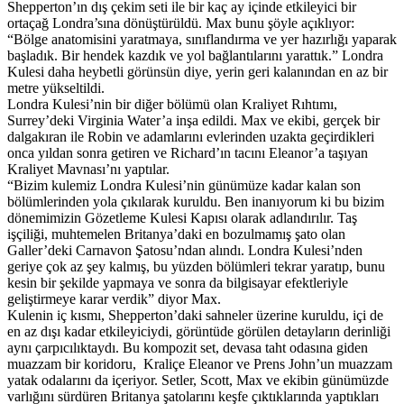
Shepperton’ın dış çekim seti ile bir kaç ay içinde etkileyici bir
ortaçağ Londra’sına dönüştürüldü. Max bunu şöyle açıklıyor:
“Bölge anatomisini yaratmaya, sınıflandırma ve yer hazırlığı yaparak
başladık. Bir hendek kazdık ve yol bağlantılarını yarattık.” Londra
Kulesi daha heybetli görünsün diye, yerin geri kalanından en az bir
metre yükseltildi.
Londra Kulesi’nin bir diğer bölümü olan Kraliyet Rıhtımı,
Surrey’deki Virginia Water’a inşa edildi. Max ve ekibi, gerçek bir
dalgakıran ile Robin ve adamlarını evlerinden uzakta geçirdikleri
onca yıldan sonra getiren ve Richard’ın tacını Eleanor’a taşıyan
Kraliyet Mavnası’nı yaptılar.
“Bizim kulemiz Londra Kulesi’nin günümüze kadar kalan son
bölümlerinden yola çıkılarak kuruldu. Ben inanıyorum ki bu bizim
dönemimizin Gözetleme Kulesi Kapısı olarak adlandırılır. Taş
işçiliği, muhtemelen Britanya’daki en bozulmamış şato olan
Galler’deki Carnavon Şatosu’ndan alındı. Londra Kulesi’nden
geriye çok az şey kalmış, bu yüzden bölümleri tekrar yaratıp, bunu
kesin bir şekilde yapmaya ve sonra da bilgisayar efektleriyle
geliştirmeye karar verdik” diyor Max.
Kulenin iç kısmı, Shepperton’daki sahneler üzerine kuruldu, içi de
en az dışı kadar etkileyiciydi, görüntüde görülen detayların derinliği
aynı çarpıcılıktaydı. Bu kompozit set, devasa taht odasına giden
muazzam bir koridoru, Kraliçe Eleanor ve Prens John’un muazzam
yatak odalarını da içeriyor. Setler, Scott, Max ve ekibin günümüzde
varlığını sürdüren Britanya şatolarını keşfe çıktıklarında yaptıkları