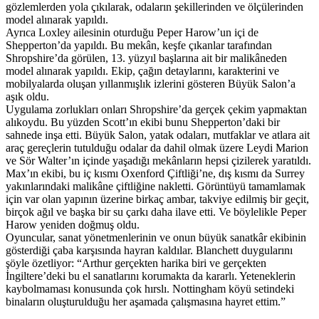
gözlemlerden yola çıkılarak, odaların şekillerinden ve ölçülerinden
model alınarak yapıldı.
Ayrıca Loxley ailesinin oturduğu Peper Harow’un içi de
Shepperton’da yapıldı. Bu mekân, keşfe çıkanlar tarafından
Shropshire’da görülen, 13. yüzyıl başlarına ait bir malikâneden
model alınarak yapıldı. Ekip, çağın detaylarını, karakterini ve
mobilyalarda oluşan yıllanmışlık izlerini gösteren Büyük Salon’a
aşık oldu.
Uygulama zorlukları onları Shropshire’da gerçek çekim yapmaktan
alıkoydu. Bu yüzden Scott’ın ekibi bunu Shepperton’daki bir
sahnede inşa etti. Büyük Salon, yatak odaları, mutfaklar ve atlara ait
araç gereçlerin tutulduğu odalar da dahil olmak üzere Leydi Marion
ve Sör Walter’ın içinde yaşadığı mekânların hepsi çizilerek yaratıldı.
Max’ın ekibi, bu iç kısmı Oxenford Çiftliği’ne, dış kısmı da Surrey
yakınlarındaki malikâne çiftliğine nakletti. Görüntüyü tamamlamak
için var olan yapının üzerine birkaç ambar, takviye edilmiş bir geçit,
birçok ağıl ve başka bir su çarkı daha ilave etti. Ve böylelikle Peper
Harow yeniden doğmuş oldu.
Oyuncular, sanat yönetmenlerinin ve onun büyük sanatkâr ekibinin
gösterdiği çaba karşısında hayran kaldılar. Blanchett duygularını
şöyle özetliyor: “Arthur gerçekten harika biri ve gerçekten
İngiltere’deki bu el sanatlarını korumakta da kararlı. Yeteneklerin
kaybolmaması konusunda çok hırslı. Nottingham köyü setindeki
binaların oluşturulduğu her aşamada çalışmasına hayret ettim.”