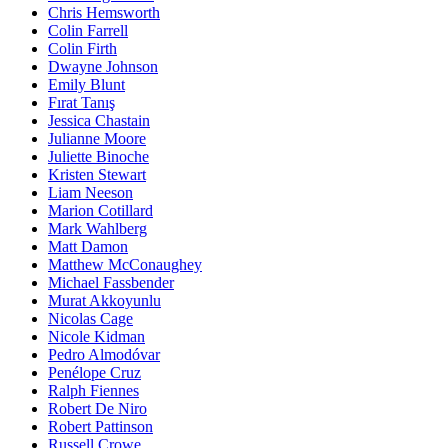
Chris Hemsworth
Colin Farrell
Colin Firth
Dwayne Johnson
Emily Blunt
Fırat Tanış
Jessica Chastain
Julianne Moore
Juliette Binoche
Kristen Stewart
Liam Neeson
Marion Cotillard
Mark Wahlberg
Matt Damon
Matthew McConaughey
Michael Fassbender
Murat Akkoyunlu
Nicolas Cage
Nicole Kidman
Pedro Almodóvar
Penélope Cruz
Ralph Fiennes
Robert De Niro
Robert Pattinson
Russell Crowe