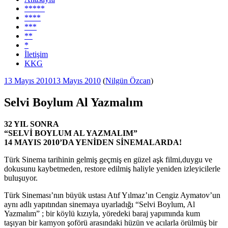
*****
****
***
**
*
İletişim
KKG
Yayım
13 Mayıs 2010
13 Mayıs 2010
(
Nilgün Özcan
)
tarihi
Selvi Boylum Al Yazmalım
32 YIL SONRA
“SELVİ BOYLUM AL YAZMALIM”
14 MAYIS 2010’DA YENİDEN SİNEMALARDA!
Türk Sinema tarihinin gelmiş geçmiş en güzel aşk filmi,duygu ve
dokusunu kaybetmeden, restore edilmiş haliyle yeniden izleyicilerle
buluşuyor.
Türk Sineması’nın büyük ustası Atıf Yılmaz’ın Cengiz Aymatov’un
aynı adlı yapıtından sinemaya uyarladığı “Selvi Boylum, Al
Yazmalım” ; bir köylü kızıyla, yöredeki baraj yapımında kum
taşıyan bir kamyon şoförü arasındaki hüzün ve acılarla örülmüş bir