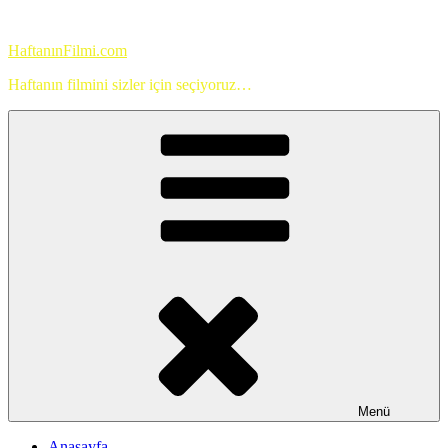
İçeriğe
geç
HaftanınFilmi.com
Haftanın filmini sizler için seçiyoruz…
Menü
Anasayfa