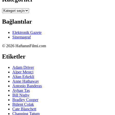
Kategoriler
Bağlantılar
Elektronik Gazete
Sinemagraf
©
2026 HaftanınFilmi.com
Etiketler
Adam Driver
Alper Mestçi
Altan Erkekli
Anne Hathaway
Antonio Banderas
Ayhan Taş
Bill Nighy
Bradley Cooper
Bülent Çolak
Cate Blanchett
Channing Tatum