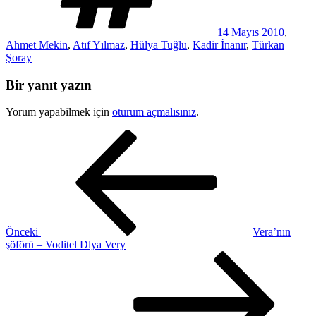
14 Mayıs 2010
,
Ahmet Mekin
,
Atıf Yılmaz
,
Hülya Tuğlu
,
Kadir İnanır
,
Türkan
Şoray
Bir yanıt yazın
Yorum yapabilmek için
oturum açmalısınız
.
Yazı
Önceki
Yazı
gezinmesi
Önceki
Vera’nın
şöförü – Voditel Dlya Very
Sonraki
Yazı