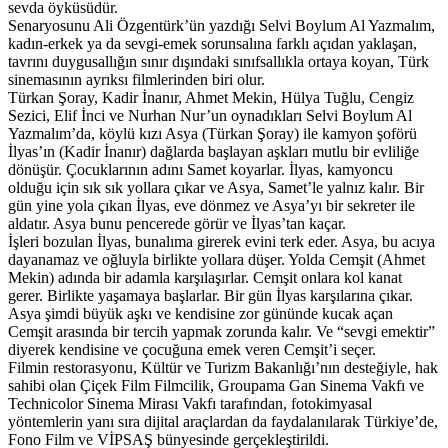
sevda öyküsüdür.
Senaryosunu Ali Özgentürk’ün yazdığı Selvi Boylum Al Yazmalım,
kadın-erkek ya da sevgi-emek sorunsalına farklı açıdan yaklaşan,
tavrını duygusallığın sınır dışındaki sınıfsallıkla ortaya koyan, Türk
sinemasının ayrıksı filmlerinden biri olur.
Türkan Şoray, Kadir İnanır, Ahmet Mekin, Hülya Tuğlu, Cengiz
Sezici, Elif İnci ve Nurhan Nur’un oynadıkları Selvi Boylum Al
Yazmalım’da, köylü kızı Asya (Türkan Şoray) ile kamyon şoförü
İlyas’ın (Kadir İnanır) dağlarda başlayan aşkları mutlu bir evliliğe
dönüşür. Çocuklarının adını Samet koyarlar. İlyas, kamyoncu
olduğu için sık sık yollara çıkar ve Asya, Samet’le yalnız kalır. Bir
gün yine yola çıkan İlyas, eve dönmez ve Asya’yı bir sekreter ile
aldatır. Asya bunu pencerede görür ve İlyas’tan kaçar.
İşleri bozulan İlyas, bunalıma girerek evini terk eder. Asya, bu acıya
dayanamaz ve oğluyla birlikte yollara düşer. Yolda Cemşit (Ahmet
Mekin) adında bir adamla karşılaşırlar. Cemşit onlara kol kanat
gerer. Birlikte yaşamaya başlarlar. Bir gün İlyas karşılarına çıkar.
Asya şimdi büyük aşkı ve kendisine zor gününde kucak açan
Cemşit arasında bir tercih yapmak zorunda kalır. Ve “sevgi emektir”
diyerek kendisine ve çocuğuna emek veren Cemşit’i seçer.
Filmin restorasyonu, Kültür ve Turizm Bakanlığı’nın desteğiyle, hak
sahibi olan Çiçek Film Filmcilik, Groupama Gan Sinema Vakfı ve
Technicolor Sinema Mirası Vakfı tarafından, fotokimyasal
yöntemlerin yanı sıra dijital araçlardan da faydalanılarak Türkiye’de,
Fono Film ve VİPSAŞ bünyesinde gerçekleştirildi.