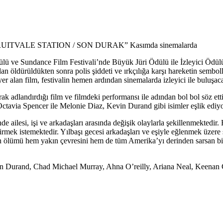
esi “FRUITVALE STATION / SON DURAK” Kasımda sinemalarda
 Ödülü ve Sundance Film Festivali’nde Büyük Jüri Ödülü ile İzleyi
 öldürüldükten sonra polis şiddeti ve ırkçılığa karşı hareketin semboll
er alan film, festivalin hemen ardından sinemalarda izleyici ile buluşac
arak adlandırdığı film ve filmdeki performansı ile adından bol bol söz et
 Octavia Spencer ile Melonie Diaz, Kevin Durand gibi isimler eşlik ediyo
 ailesi, işi ve arkadaşları arasında değişik olaylarla şekillenmektedir. Hay
irmek istemektedir. Yılbaşı gecesi arkadaşları ve eşiyle eğlenmek üzere 
ın ölümü hem yakın çevresini hem de tüm Amerika’yı derinden sarsan bir
in Durand, Chad Michael Murray, Ahna O’reilly, Ariana Neal, Keenan