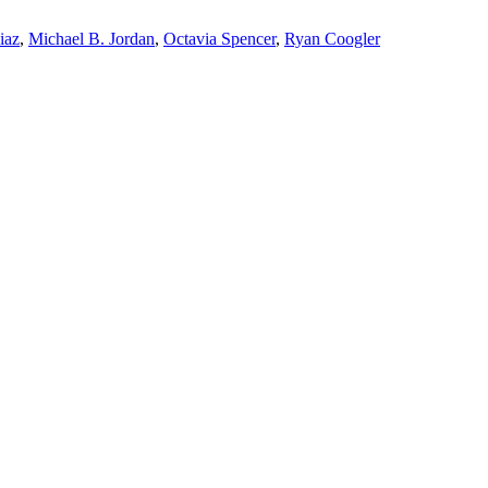
iaz
,
Michael B. Jordan
,
Octavia Spencer
,
Ryan Coogler