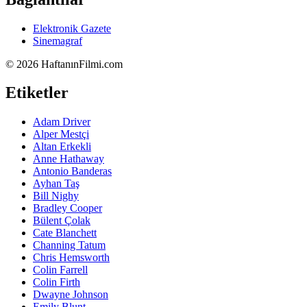
Elektronik Gazete
Sinemagraf
©
2026 HaftanınFilmi.com
Etiketler
Adam Driver
Alper Mestçi
Altan Erkekli
Anne Hathaway
Antonio Banderas
Ayhan Taş
Bill Nighy
Bradley Cooper
Bülent Çolak
Cate Blanchett
Channing Tatum
Chris Hemsworth
Colin Farrell
Colin Firth
Dwayne Johnson
Emily Blunt