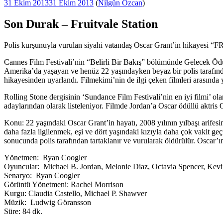
Yayım
31 Ekim 2013
31 Ekim 2013
(
Nilgün Özcan
)
tarihi
Son Durak – Fruitvale Station
Polis kurşunuyla vurulan siyahi vatandaş Oscar Grant’in hikay
Cannes Film Festivali’nin “Belirli Bir Bakış” bölümünde Gelecek
Amerika’da yaşayan ve henüz 22 yaşındayken beyaz bir polis tarafından
hikayesinden uyarlandı. Filmekimi’nin de ilgi çeken filmleri arasında y
Rolling Stone dergisinin ‘Sundance Film Festivali’nin en iyi filmi’ ol
adaylarından olarak listeleniyor. Filmde Jordan’a Oscar ödüllü aktris
Konu: 22 yaşındaki Oscar Grant’in hayatı, 2008 yılının yılbaşı arifesinde
daha fazla ilgilenmek, eşi ve dört yaşındaki kızıyla daha çok vakit geç
sonucunda polis tarafından tartaklanır ve vurularak öldürülür. Oscar’
Yönetmen: Ryan Coogler
Oyuncular: Michael B. Jordan, Melonie Diaz, Octavia Spencer, Kev
Senaryo: Ryan Coogler
Görüntü Yönetmeni: Rachel Morrison
Kurgu: Claudia Castello, Michael P. Shawver
Müzik: Ludwig Göransson
Süre: 84 dk.