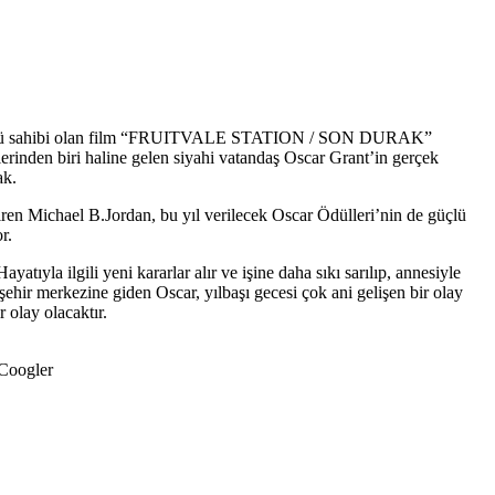
ci Ödülü sahibi olan film “FRUITVALE STATION / SON DURAK”
erinden biri haline gelen siyahi vatandaş Oscar Grant’in gerçek
ak.
tiren Michael B.Jordan, bu yıl verilecek Oscar Ödülleri’nin de güçlü
r.
atıyla ilgili yeni kararlar alır ve işine daha sıkı sarılıp, annesiyle
şehir merkezine giden Oscar, yılbaşı gecesi çok ani gelişen bir olay
 olay olacaktır.
 Coogler