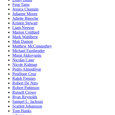
Fırat Tanış
Jessica Chastain
Julianne Moore
Juliette Binoche
Kristen Stewart
Liam Neeson
Marion Cotillard
Mark Wahlberg
Matt Damon
Matthew McConaughey
Michael Fassbender
Murat Akkoyunlu
Nicolas Cage
Nicole Kidman
Pedro Almodóvar
Penélope Cruz
Ralph Fiennes
Robert De Niro
Robert Pattinson
Russell Crowe
Ryan Reynolds
Samuel L. Jackson
Scarlett Johansson
Tom Hanks