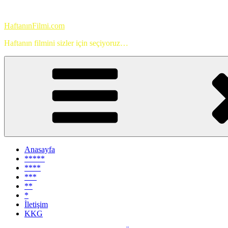
İçeriğe
geç
HaftanınFilmi.com
Haftanın filmini sizler için seçiyoruz…
Anasayfa
*****
****
***
**
*
İletişim
KKG