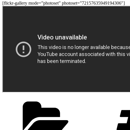
[flickr-gallery mode=”photoset” photoset=”72157635949194306″]
Kategoriler