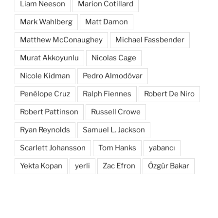
Liam Neeson
Marion Cotillard
Mark Wahlberg
Matt Damon
Matthew McConaughey
Michael Fassbender
Murat Akkoyunlu
Nicolas Cage
Nicole Kidman
Pedro Almodóvar
Penélope Cruz
Ralph Fiennes
Robert De Niro
Robert Pattinson
Russell Crowe
Ryan Reynolds
Samuel L. Jackson
Scarlett Johansson
Tom Hanks
yabancı
Yekta Kopan
yerli
Zac Efron
Özgür Bakar