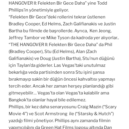
HANGOVER II: Felekten Bir Gece Daha” yine Todd
Phillips’in yönetimiyle geliyor.
“Felekten Bir Gece”deki rollerini tekrar üstlenen
Bradley Cooper, Ed Helms, Zach Galifianakis ve Justin
Bartha bu filmde de başrollerde. Ayrıca, Ken Jeong,
Jeffrey Tambor ve Mike Tyson da kadroda yer alıyorlar..
“THE HANGOVER II: Felekten Bir Gece Daha” da Phil
(Bradley Cooper), Stu (Ed Helms), Alan (Zach
Galifianakis) ve Doug (Justin Bartha), Stu’nun düğünü
için Taylan’da giderler. Las Vegas’taki unutulmaz
bekarlığa veda partisinden sonra Stu işini şansa
bırakmayıp sakin bir düğün öncesi kahvaltısı yapmayı
tercih eder. Ancak her zaman herşey planlandığı gibi
gitmeyebilir… Vegas’ta olan Vegas’ta kalabilir ama
Bangkok’ta olanlar hayal bile edilemez.
Phillips, bir kez daha senaryosunu Craig Mazin (“Scary
Movie 4”) ve Scot Armstrong ile (“Starsky & Hutch”)
yazdığı filmi yönetiyor. Phillips aynı zamanda filmin
yapımcılığını da Green Hat Films logosu altında Dan