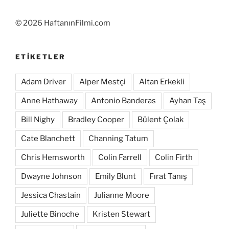
©
2026 HaftanınFilmi.com
ETIKETLER
Adam Driver
Alper Mestçi
Altan Erkekli
Anne Hathaway
Antonio Banderas
Ayhan Taş
Bill Nighy
Bradley Cooper
Bülent Çolak
Cate Blanchett
Channing Tatum
Chris Hemsworth
Colin Farrell
Colin Firth
Dwayne Johnson
Emily Blunt
Fırat Tanış
Jessica Chastain
Julianne Moore
Juliette Binoche
Kristen Stewart