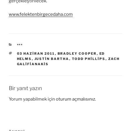
gerçekleştirilecek.
www.felektenbirgecedaha.com
KATEGORILER
***
ETIKETLER
03 HAZIRAN 2011
,
BRADLEY COOPER
,
ED
HELMS
,
JUSTIN BARTHA
,
TODD PHILLIPS
,
ZACH
GALIFIANAKIS
Bir yanıt yazın
Yorum yapabilmek için
oturum açmalısınız
.
Yazı