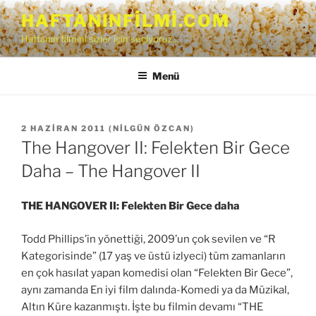
İçeriğe
HAFTANINFILMI.COM
geç
Haftanın filmini sizler için seçiyoruz…
Menü
YAYIM
2 HAZIRAN 2011
(
NILGÜN ÖZCAN
)
TARIHI
The Hangover II: Felekten Bir Gece
Daha – The Hangover II
THE HANGOVER II: Felekten Bir Gece daha
Todd Phillips’in yönettiği, 2009’un çok sevilen ve “R
Kategorisinde” (17 yaş ve üstü izlyeci) tüm zamanların
en çok hasılat yapan komedisi olan “Felekten Bir Gece”,
aynı zamanda En iyi film dalında-Komedi ya da Müzikal,
Altın Küre kazanmıştı. İşte bu filmin devamı “THE