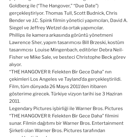
Goldberg ile (“The Hangover,” “Due Date”)
gerçekleştiriyor. Thomas Tull, Scott Budnick, Chris
Bender ve J.C. Spink filmin yönetici yapımcıları, David A.
Siegel ve Jeffrey Wetzel da ortak yapımcılar.
Phillips ile kamera arkasında görüntü yönetmeni
Lawrence Sher, yapım tasarımcısı Bill Brzeski, kostüm
tasarımcısı Louise Mingenbach, editörler Debra Neil-
Fisher ve Mike Sale, ve besteci Christophe Beck görev
alıyor.
“THE HANGOVER II: Felekten Bir Gece Daha” nın
çekimleri Los Angeles ve Tayland’da gerçekleştirildi.
Film, tüm dünyada 26 Mayıs 2011’den itibaren
gösterime girecek. Türkiye vizyon tarihi ise 3 Haziran
2011.
Legendary Pictures işbirliği ile Warner Bros. Pictures
“THE HANGOVER II: Felekten Bir Gece Daha” filmini
sunar. Filmin dağıtımı bir Warner Bros. Entertainment
Şirketi olan Warner Bros. Pictures tarafından