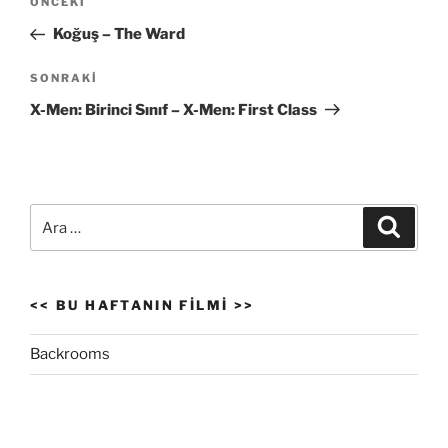
Önceki
ÖNCEKI
gezinmesi
Yazı
Koğuş – The Ward
Sonraki
SONRAKI
Yazı
X-Men: Birinci Sınıf – X-Men: First Class
Ara:
Ara
<< BU HAFTANIN FILMI >>
Backrooms