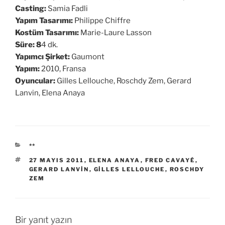
Casting:
Samia Fadli
Yapım Tasarımı:
Philippe Chiffre
Kostüm Tasarımı:
Marie-Laure Lasson
Süre: 8
4 dk.
Yapımcı Şirket:
Gaumont
Yapım:
2010, Fransa
Oyuncular:
Gilles Lellouche, Roschdy Zem, Gerard
Lanvin, Elena Anaya
KATEGORILER
**
ETIKETLER
27 MAYIS 2011
,
ELENA ANAYA
,
FRED CAVAYÉ
,
GERARD LANVIN
,
GILLES LELLOUCHE
,
ROSCHDY
ZEM
Bir yanıt yazın