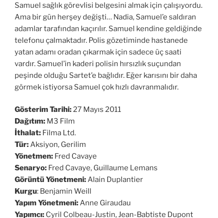
Samuel sağlık görevlisi belgesini almak için çalışıyordu.
Ama bir gün herşey değişti… Nadia, Samuel’e saldıran
adamlar tarafından kaçırılır. Samuel kendine geldiğinde
telefonu çalmaktadır. Polis gözetiminde hastanede
yatan adamı oradan çıkarmak için sadece üç saati
vardır. Samuel’in kaderi polisin hırsızlık suçundan
peşinde olduğu Sartet’e bağlıdır. Eğer karısını bir daha
görmek istiyorsa Samuel çok hızlı davranmalıdır.
Gösterim Tarihi:
27 Mayıs 2011
Dağıtım:
M3 Film
İthalat:
Filma Ltd.
Tür:
Aksiyon, Gerilim
Yönetmen:
Fred Cavaye
Senaryo:
Fred Cavaye, Guillaume Lemans
Görüntü Yönetmeni:
Alain Duplantier
Kurgu
: Benjamin Weill
Yapım Yönetmeni:
Anne Giraudau
Yapımcı:
Cyril Colbeau-Justin, Jean-Babtiste Dupont