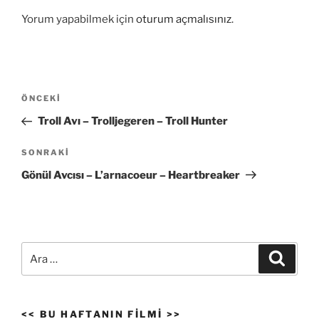
Yorum yapabilmek için
oturum açmalısınız
.
Yazı
Önceki
ÖNCEKI
gezinmesi
Yazı
Troll Avı – Trolljegeren – Troll Hunter
Sonraki
SONRAKI
Yazı
Gönül Avcısı – L’arnacoeur – Heartbreaker
Ara:
Ara
<< BU HAFTANIN FILMI >>