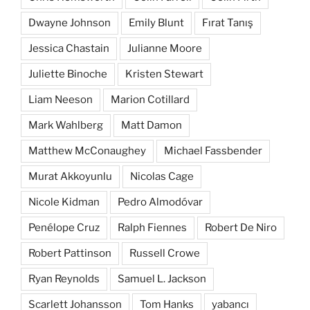
Dwayne Johnson
Emily Blunt
Fırat Tanış
Jessica Chastain
Julianne Moore
Juliette Binoche
Kristen Stewart
Liam Neeson
Marion Cotillard
Mark Wahlberg
Matt Damon
Matthew McConaughey
Michael Fassbender
Murat Akkoyunlu
Nicolas Cage
Nicole Kidman
Pedro Almodóvar
Penélope Cruz
Ralph Fiennes
Robert De Niro
Robert Pattinson
Russell Crowe
Ryan Reynolds
Samuel L. Jackson
Scarlett Johansson
Tom Hanks
yabancı