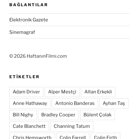
BAĞLANTILAR
Elektronik Gazete
Sinemagraf
©
2026 HaftanınFilmi.com
ETIKETLER
Adam Driver
Alper Mestçi
Altan Erkekli
Anne Hathaway
Antonio Banderas
Ayhan Taş
Bill Nighy
Bradley Cooper
Bülent Çolak
Cate Blanchett
Channing Tatum
Chris Hemsworth
Colin Farrell
Colin Firth