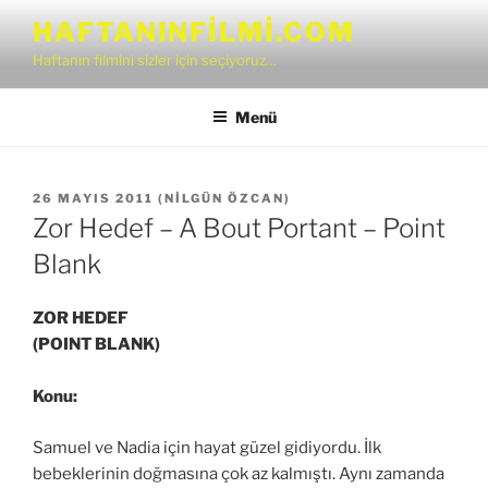
İçeriğe
HAFTANINFILMI.COM
geç
Haftanın filmini sizler için seçiyoruz…
Menü
YAYIM
26 MAYIS 2011
(
NILGÜN ÖZCAN
)
TARIHI
Zor Hedef – A Bout Portant – Point
Blank
ZOR HEDEF
(POINT BLANK)
Konu:
Samuel ve Nadia için hayat güzel gidiyordu. İlk
bebeklerinin doğmasına çok az kalmıştı. Aynı zamanda