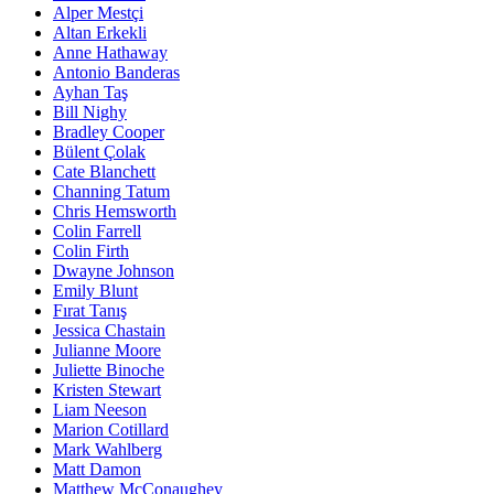
Alper Mestçi
Altan Erkekli
Anne Hathaway
Antonio Banderas
Ayhan Taş
Bill Nighy
Bradley Cooper
Bülent Çolak
Cate Blanchett
Channing Tatum
Chris Hemsworth
Colin Farrell
Colin Firth
Dwayne Johnson
Emily Blunt
Fırat Tanış
Jessica Chastain
Julianne Moore
Juliette Binoche
Kristen Stewart
Liam Neeson
Marion Cotillard
Mark Wahlberg
Matt Damon
Matthew McConaughey