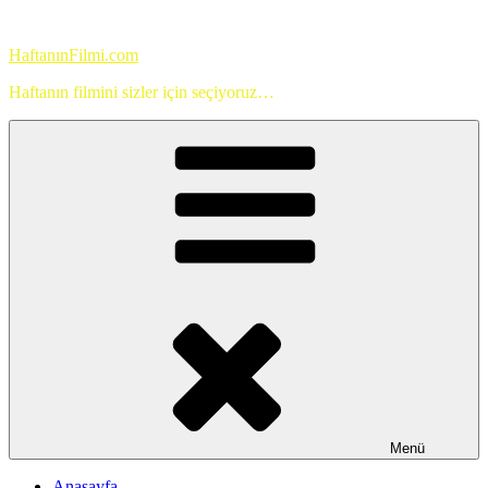
İçeriğe
geç
HaftanınFilmi.com
Haftanın filmini sizler için seçiyoruz…
Menü
Anasayfa