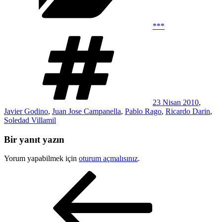
***
Etiketler
23 Nisan 2010
,
Javier Godino
,
Juan Jose Campanella
,
Pablo Rago
,
Ricardo Darin
,
Soledad Villamil
Bir yanıt yazın
Yorum yapabilmek için
oturum açmalısınız
.
Yazı
Önceki
Yazı
gezinmesi