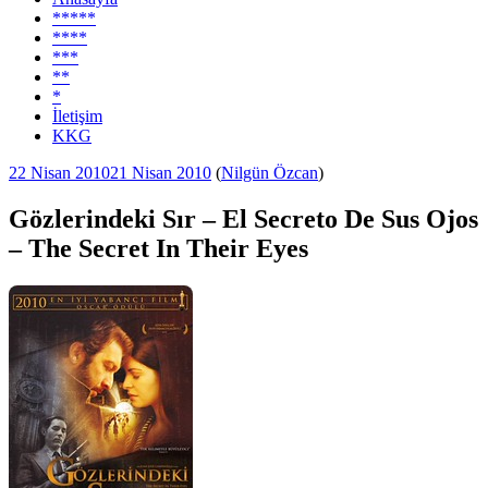
*****
****
***
**
*
İletişim
KKG
Yayım
22 Nisan 2010
21 Nisan 2010
(
Nilgün Özcan
)
tarihi
Gözlerindeki Sır – El Secreto De Sus Ojos
– The Secret In Their Eyes