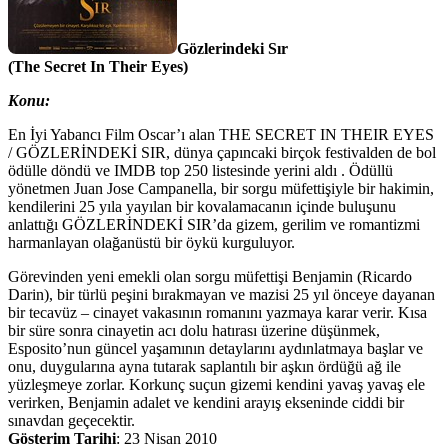
Gözlerindeki Sır
(The Secret In Their Eyes)
Konu:
En İyi Yabancı Film Oscar’ı alan THE SECRET IN THEIR EYES
/ GÖZLERİNDEKİ SIR, dünya çapıncaki birçok festivalden de bol
ödülle döndü ve IMDB top 250 listesinde yerini aldı . Ödüllü
yönetmen Juan Jose Campanella, bir sorgu müfettişiyle bir hakimin,
kendilerini 25 yıla yayılan bir kovalamacanın içinde buluşunu
anlattığı GÖZLERİNDEKİ SIR’da gizem, gerilim ve romantizmi
harmanlayan olağanüstü bir öykü kurguluyor.
Görevinden yeni emekli olan sorgu müfettişi Benjamin (Ricardo
Darin), bir türlü peşini bırakmayan ve mazisi 25 yıl önceye dayanan
bir tecavüz – cinayet vakasının romanını yazmaya karar verir. Kısa
bir süre sonra cinayetin acı dolu hatırası üzerine düşünmek,
Esposito’nun güncel yaşamının detaylarını aydınlatmaya başlar ve
onu, duygularına ayna tutarak saplantılı bir aşkın ördüğü ağ ile
yüzleşmeye zorlar. Korkunç suçun gizemi kendini yavaş yavaş ele
verirken, Benjamin adalet ve kendini arayış ekseninde ciddi bir
sınavdan geçecektir.
Gösterim Tarihi
: 23 Nisan 2010