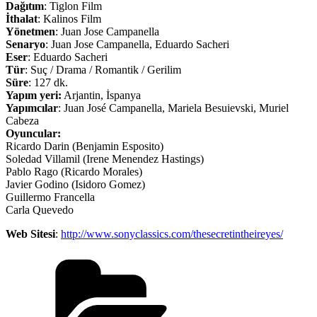
Dağıtım
: Tiglon Film
İthalat
: Kalinos Film
Yönetmen
: Juan Jose Campanella
Senaryo
: Juan Jose Campanella, Eduardo Sacheri
Eser
: Eduardo Sacheri
Tür
: Suç / Drama / Romantik / Gerilim
Süre
: 127 dk.
Yapım yeri:
Arjantin, İspanya
Yapımcılar
: Juan José Campanella, Mariela Besuievski, Muriel
Cabeza
Oyuncular:
Ricardo Darin (Benjamin Esposito)
Soledad Villamil (Irene Menendez Hastings)
Pablo Rago (Ricardo Morales)
Javier Godino (Isidoro Gomez)
Guillermo Francella
Carla Quevedo
Web Sitesi
:
http://www.sonyclassics.com/thesecretintheireyes/
Kategoriler