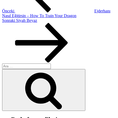
Önceki
Ejderhanı
Nasıl Eğitirsin – How To Train Your Dragon
Sonraki
Sonraki
Siyah Beyaz
Yazı
Ara:
Ara