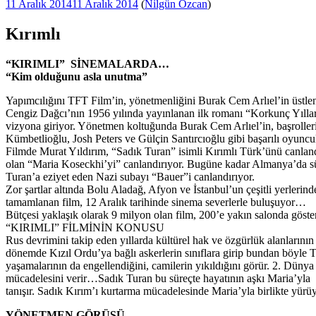
Yayım
11 Aralık 2014
11 Aralık 2014
(
Nilgün Özcan
)
tarihi
Kırımlı
“KIRIMLI” SİNEMALARDA…
“Kim olduğunu asla unutma”
Yapımcılığını TFT Film’in, yönetmenliğini Burak Cem Arlıel’in üstle
Cengiz Dağcı’nın 1956 yılında yayınlanan ilk romanı “Korkunç Yıllar”
vizyona giriyor. Yönetmen koltuğunda Burak Cem Arlıel’in, başroller
Kümbetlioğlu, Josh Peters ve Gülçin Santırcıoğlu gibi başarılı oyuncul
Filmde Murat Yıldırım, “Sadık Turan” isimli Kırımlı Türk’ünü canlandı
olan “Maria Koseckhi’yi” canlandırıyor. Bugüne kadar Almanya’da sü
Turan’a eziyet eden Nazi subayı “Bauer”i canlandırıyor.
Zor şartlar altında Bolu Aladağ, Afyon ve İstanbul’un çeşitli yerlerin
tamamlanan film, 12 Aralık tarihinde sinema severlerle buluşuyor…
Bütçesi yaklaşık olarak 9 milyon olan film, 200’e yakın salonda gös
“KIRIMLI” FİLMİNİN KONUSU
Rus devrimini takip eden yıllarda kültürel hak ve özgürlük alanların
dönemde Kızıl Ordu’ya bağlı askerlerin sınıflara girip bundan böyle Türk
yaşamalarının da engellendiğini, camilerin yıkıldığını görür. 2. Düny
mücadelesini verir…Sadık Turan bu süreçte hayatının aşkı Maria’yla
tanışır. Sadık Kırım’ı kurtarma mücadelesinde Maria’yla birlikte yürü
YÖNETMEN GÖRÜŞÜ