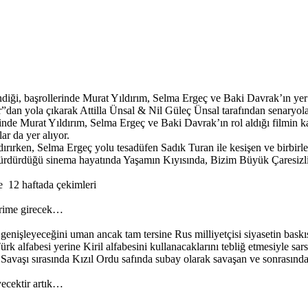
ndiği, başrollerinde Murat Yıldırım, Selma Ergeç ve Baki Davrak’ın ye
dan yola çıkarak Attilla Ünsal & Nil Güleç Ünsal tarafından senaryolaş
inde Murat Yıldırım, Selma Ergeç ve Baki Davrak’ın rol aldığı filmin 
ar da yer alıyor.
rırken, Selma Ergeç yolu tesadüfen Sadık Turan ile kesişen ve birbirle
rdürdüğü sinema hayatında Yaşamın Kıyısında, Bizim Büyük Çaresizliği
de 12 haftada çekimleri
terime girecek…
ın genişleyeceğini uman ancak tam tersine Rus milliyetçisi siyasetin b
 alfabesi yerine Kiril alfabesini kullanacaklarını tebliğ etmesiyle sarsı
a Savaşı sırasında Kızıl Ordu safında subay olarak savaşan ve sonrasın
yecektir artık…