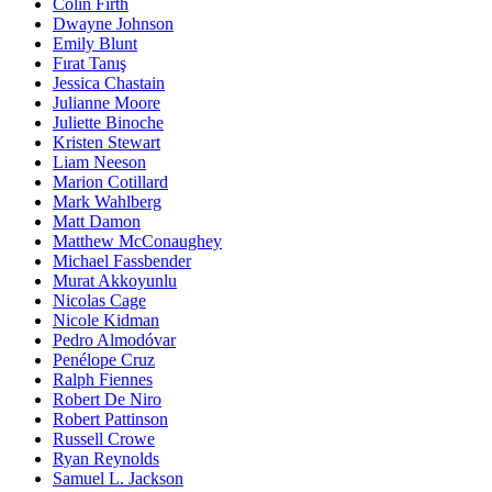
Colin Firth
Dwayne Johnson
Emily Blunt
Fırat Tanış
Jessica Chastain
Julianne Moore
Juliette Binoche
Kristen Stewart
Liam Neeson
Marion Cotillard
Mark Wahlberg
Matt Damon
Matthew McConaughey
Michael Fassbender
Murat Akkoyunlu
Nicolas Cage
Nicole Kidman
Pedro Almodóvar
Penélope Cruz
Ralph Fiennes
Robert De Niro
Robert Pattinson
Russell Crowe
Ryan Reynolds
Samuel L. Jackson