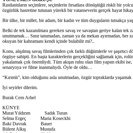
Rastlantıların seçimlere, seçimlerin fırsatlara dönüştüğü riskli bir yo
özgürlük hasretine tutunan yürekli bir vatanseverin gerçek hayat hikay
Bir ülke, bir millet, bir adam, bir kadın ve tüm duyguların tutsakça y
Belki de tek kazanılması gereken savaş ve savaştan geriye kalan tek 
unutmamak… Sınır tanımadan, zaman ya da mekan ayırmadan, her zama
okuyan bir kahramanı kendi içinde bulabilir mi?..
Konu, alışılmış savaş filmlerinden çok farklı düğümlerle ve şaşırtıcı dö
örgüye sahipti. En başta karakterlerin gerçekliğini sağlamak için, rol
yakalamak çok önemliydi. Tüm akışın ruhu olan film yapım ekibi ise, 
senaryoya ve filme inanmalıydı. Öyle de oldu…
“Kırımlı”, kim olduğunu asla unutmadan, özgür topraklarda yaşamak içi
İyi seyirler dilerim.
Burak Cem Arlıel
KÜNYE
Murat Yıldırım Sadık Turan
Selma Ergeç Maria Koseckhi
Baki Davrak Bauer
Bülent Alkış Mustafa