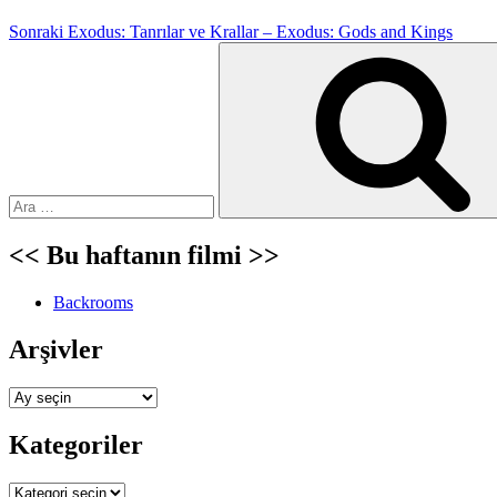
Sonraki
Exodus: Tanrılar ve Krallar – Exodus: Gods and Kings
Ara:
<< Bu haftanın filmi >>
Backrooms
Arşivler
Arşivler
Kategoriler
Kategoriler