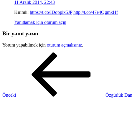
11 Aralık 2014, 22:43
Kırımlı:
https://t.co/IDopplx5JP
http://t.co/47e4QgmkHf
Yanıtlamak için oturum açın
Bir yanıt yazın
Yorum yapabilmek için
oturum açmalısınız
.
Yazı
Önceki
Yazı
gezinmesi
Önceki
Özgürlük Dans
Sonraki
Yazı