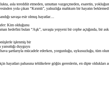
lculukta, asla tereddüt etmeden, umuttan vazgeçmeden, esaretin, yokluğun
esinden yola çıkan “Kırımlı”, yalnızlığa mahkum bir hayatın beklemediği 
aşandığı savaşa esir olmuş hayatlar…
zafer: Kim olduğunu
n hedefini bulan “Aşk”, savaşta yepyeni bir cephe açtığında, bir as
nüşlerle işlenmiş bir
ün yansıttığı duyguyu
hava şartlarıyla mücadele ederken, yorgunluğu, uykusuzluğu, tüm olums
n hayatları pahasına tehlikelere göğüs gerenlerin, en dipte oldukları a