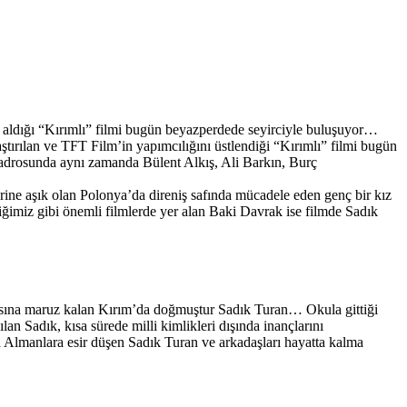
r aldığı “Kırımlı” filmi bugün beyazperdede seyirciyle buluşuyor…
tırılan ve TFT Film’in yapımcılığını üstlendiği “Kırımlı” filmi bugün
kadrosunda aynı zamanda Bülent Alkış, Ali Barkın, Burç
rine aşık olan Polonya’da direniş safında mücadele eden genç bir kız
miz gibi önemli filmlerde yer alan Baki Davrak ise filmde Sadık
askısına maruz kalan Kırım’da doğmuştur Sadık Turan… Okula gittiği
lan Sadık, kısa sürede milli kimlikleri dışında inançlarını
da Almanlara esir düşen Sadık Turan ve arkadaşları hayatta kalma