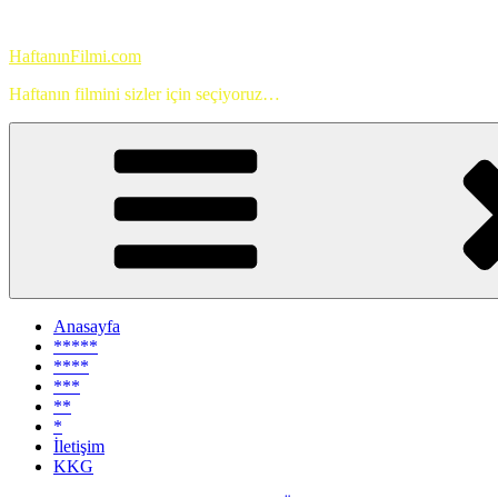
İçeriğe
geç
HaftanınFilmi.com
Haftanın filmini sizler için seçiyoruz…
Anasayfa
*****
****
***
**
*
İletişim
KKG