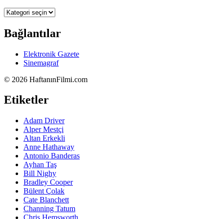
Kategoriler
Bağlantılar
Elektronik Gazete
Sinemagraf
©
2026 HaftanınFilmi.com
Etiketler
Adam Driver
Alper Mestçi
Altan Erkekli
Anne Hathaway
Antonio Banderas
Ayhan Taş
Bill Nighy
Bradley Cooper
Bülent Çolak
Cate Blanchett
Channing Tatum
Chris Hemsworth