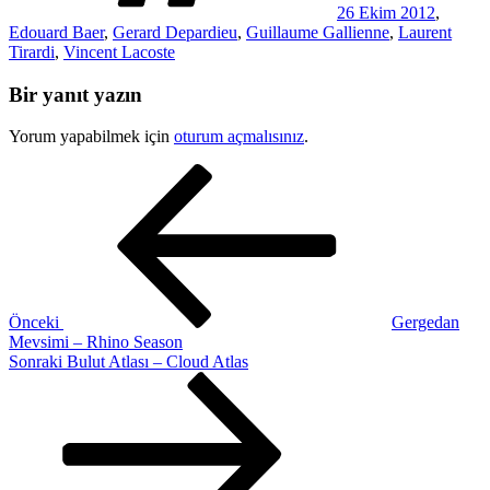
26 Ekim 2012
,
Edouard Baer
,
Gerard Depardieu
,
Guillaume Gallienne
,
Laurent
Tirardi
,
Vincent Lacoste
Bir yanıt yazın
Yorum yapabilmek için
oturum açmalısınız
.
Yazı
Önceki
Yazı
gezinmesi
Önceki
Gergedan
Mevsimi – Rhino Season
Sonraki
Sonraki
Bulut Atlası – Cloud Atlas
Yazı