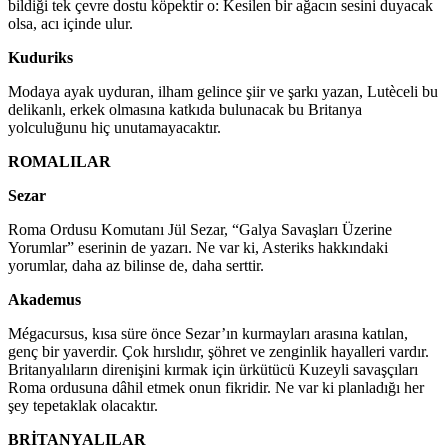
bildiği tek çevre dostu köpektir o: Kesilen bir ağacın sesini duyacak
olsa, acı içinde ulur.
Kuduriks
Modaya ayak uyduran, ilham gelince şiir ve şarkı yazan, Lutèceli bu
delikanlı, erkek olmasına katkıda bulunacak bu Britanya
yolculuğunu hiç unutamayacaktır.
ROMALILAR
Sezar
Roma Ordusu Komutanı Jül Sezar, “Galya Savaşları Üzerine
Yorumlar” eserinin de yazarı. Ne var ki, Asteriks hakkındaki
yorumlar, daha az bilinse de, daha serttir.
Akademus
Mégacursus, kısa süre önce Sezar’ın kurmayları arasına katılan,
genç bir yaverdir. Çok hırslıdır, şöhret ve zenginlik hayalleri vardır.
Britanyalıların direnişini kırmak için ürkütücü Kuzeyli savaşçıları
Roma ordusuna dâhil etmek onun fikridir. Ne var ki planladığı her
şey tepetaklak olacaktır.
BRİTANYALILAR