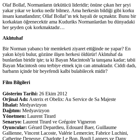
Olaf Bollaf, Normanların ürkütücü lideridir; önüne çıkan her şeyi
yakar yıkar ve korku nedir bilmez. Ama herkesin bildiği gibi korku
insanı kanatlandırır; Ollaf Bollaf’ın tek hayali de uçmaktır. Bunu bir
korkaktan öğrenecektir ama Kuduriks Normanlardan bu dünyadaki
her şeyden çok korkmaktadır…
Aklıtuhaf
Bir Norman yabancı bir memleketi ziyaret ettiğinde ne yapar? En
yakın köyü bulur, gözüne ilişen herkesi öldürür! Aklıtuhaf da
bunlardan biridir işte; ta ki Bayan Macintosh’la tanışana kadar; tabii
Bayan Macintosh onu terbiye etmek için can atmaktadır. Ciddi dadı,
barbarın içinde bir beyefendi kalbi bulabilecek midir?
Film Bilgileri
Gösterim Tarihi:
26 Ekim 2012
Orjinal Adı:
Asterix et Obelix: Au Service de Sa Majeste
İthalat:
Medyavizyon
Dağıtım:
Medyavizyon
Yönetmen:
Laurent Tirard
Senaryo:
Laurent Tirard ve Grégoire Vigneron
Oyuncular:
Gérard Depardieu, Edouard Baer, Guillaume
Gallienne, Vincent Lacoste, Valérie Lemercier, Fabrice Luchini,
Catherine Deneuve, Charlotte Le Bon, Bouli Lanners ve Dany