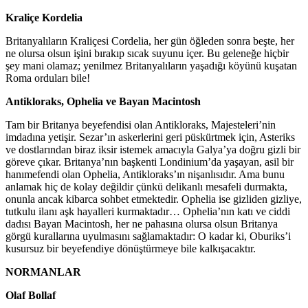
Kraliçe Kordelia
Britanyalıların Kraliçesi Cordelia, her gün öğleden sonra beşte, her
ne olursa olsun işini bırakıp sıcak suyunu içer. Bu geleneğe hiçbir
şey mani olamaz; yenilmez Britanyalıların yaşadığı köyünü kuşatan
Roma orduları bile!
Antikloraks, Ophelia ve Bayan Macintosh
Tam bir Britanya beyefendisi olan Antikloraks, Majesteleri’nin
imdadına yetişir. Sezar’ın askerlerini geri püskürtmek için, Asteriks
ve dostlarından biraz iksir istemek amacıyla Galya’ya doğru gizli bir
göreve çıkar. Britanya’nın başkenti Londinium’da yaşayan, asil bir
hanımefendi olan Ophelia, Antikloraks’ın nişanlısıdır. Ama bunu
anlamak hiç de kolay değildir çünkü delikanlı mesafeli durmakta,
onunla ancak kibarca sohbet etmektedir. Ophelia ise gizliden gizliye,
tutkulu ilanı aşk hayalleri kurmaktadır… Ophelia’nın katı ve ciddi
dadısı Bayan Macintosh, her ne pahasına olursa olsun Britanya
görgü kurallarına uyulmasını sağlamaktadır: O kadar ki, Oburiks’i
kusursuz bir beyefendiye dönüştürmeye bile kalkışacaktır.
NORMANLAR
Olaf Bollaf