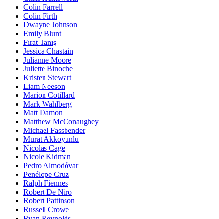
Colin Farrell
Colin Firth
Dwayne Johnson
Emily Blunt
Fırat Tanış
Jessica Chastain
Julianne Moore
Juliette Binoche
Kristen Stewart
Liam Neeson
Marion Cotillard
Mark Wahlberg
Matt Damon
Matthew McConaughey
Michael Fassbender
Murat Akkoyunlu
Nicolas Cage
Nicole Kidman
Pedro Almodóvar
Penélope Cruz
Ralph Fiennes
Robert De Niro
Robert Pattinson
Russell Crowe
Ryan Reynolds