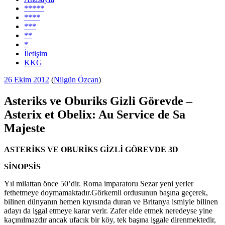
*****
****
***
**
*
İletişim
KKG
Yayım
26 Ekim 2012
(
Nilgün Özcan
)
tarihi
Asteriks ve Oburiks Gizli Görevde –
Asterix et Obelix: Au Service de Sa
Majeste
ASTERİKS VE OBURİKS GİZLİ GÖREVDE 3D
SİNOPSİS
Yıl milattan önce 50’dir. Roma imparatoru Sezar yeni yerler
fethetmeye doymamaktadır.Görkemli ordusunun başına geçerek,
bilinen dünyanın hemen kıyısında duran ve Britanya ismiyle bilinen
adayı da işgal etmeye karar verir. Zafer elde etmek neredeyse yine
kaçınılmazdır ancak ufacık bir köy, tek başına işgale direnmektedir,