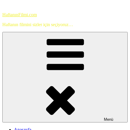
İçeriğe
geç
HaftanınFilmi.com
Haftanın filmini sizler için seçiyoruz…
Menü
Anasayfa