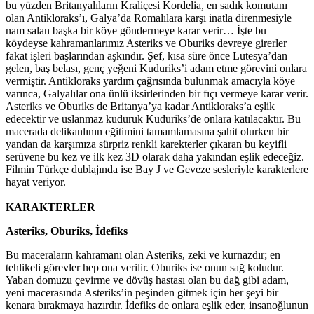
bu yüzden Britanyalıların Kraliçesi Kordelia, en sadık komutanı
olan Antikloraks’ı, Galya’da Romalılara karşı inatla direnmesiyle
nam salan başka bir köye göndermeye karar verir… İşte bu
köydeyse kahramanlarımız Asteriks ve Oburiks devreye girerler
fakat işleri başlarından aşkındır. Şef, kısa süre önce Lutesya’dan
gelen, baş belası, genç yeğeni Kuduriks’i adam etme görevini onlara
vermiştir. Antikloraks yardım çağrısında bulunmak amacıyla köye
varınca, Galyalılar ona ünlü iksirlerinden bir fıçı vermeye karar verir.
Asteriks ve Oburiks de Britanya’ya kadar Antikloraks’a eşlik
edecektir ve uslanmaz kuduruk Kuduriks’de onlara katılacaktır. Bu
macerada delikanlının eğitimini tamamlamasına şahit olurken bir
yandan da karşımıza sürpriz renkli karekterler çıkaran bu keyifli
serüvene bu kez ve ilk kez 3D olarak daha yakından eşlik edeceğiz.
Filmin Türkçe dublajında ise Bay J ve Geveze sesleriyle karakterlere
hayat veriyor.
KARAKTERLER
Asteriks, Oburiks, İdefiks
Bu maceraların kahramanı olan Asteriks, zeki ve kurnazdır; en
tehlikeli görevler hep ona verilir. Oburiks ise onun sağ koludur.
Yaban domuzu çevirme ve dövüş hastası olan bu dağ gibi adam,
yeni macerasında Asteriks’in peşinden gitmek için her şeyi bir
kenara bırakmaya hazırdır. İdefiks de onlara eşlik eder, insanoğlunun