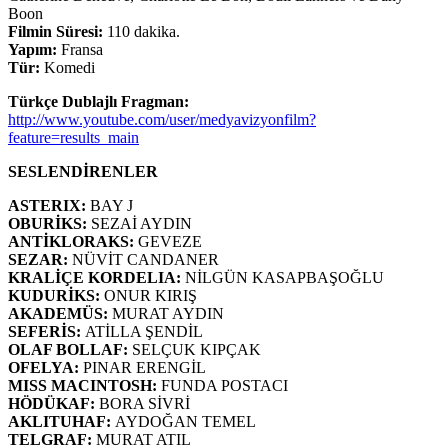
Boon
Filmin Süresi:
110 dakika.
Yapım:
Fransa
Tür:
Komedi
Türkçe Dublajlı Fragman:
http://www.youtube.com/user/medyavizyonfilm?
feature=results_main
SESLENDİRENLER
ASTERIX:
BAY J
OBURİKS:
SEZAİ AYDIN
ANTİKLORAKS:
GEVEZE
SEZAR:
NÜVİT CANDANER
KRALİÇE KORDELIA:
NİLGÜN KASAPBAŞOĞLU
KUDURİKS:
ONUR KIRIŞ
AKADEMÜS:
MURAT AYDIN
SEFERİS:
ATİLLA ŞENDİL
OLAF BOLLAF:
SELÇUK KIPÇAK
OFELYA:
PINAR ERENGİL
MISS MACINTOSH:
FUNDA POSTACI
HÖDÜKAF:
BORA SİVRİ
AKLITUHAF:
AYDOĞAN TEMEL
TELGRAF:
MURAT ATIL